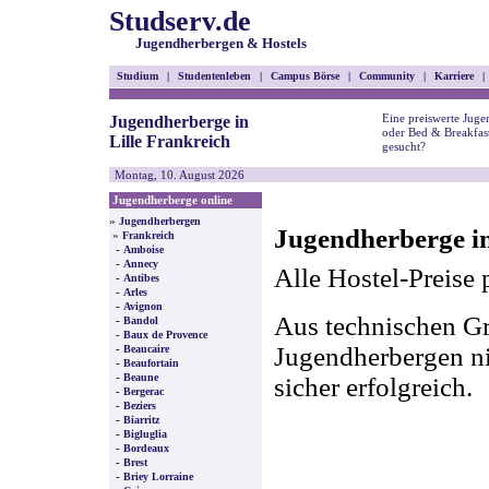
Studserv.de
Jugendherbergen & Hostels
Studium
|
Studentenleben
|
Campus Börse
|
Community
|
Karriere
|
Eine preiswerte Juge
Jugendherberge in
oder Bed & Breakfast
Lille Frankreich
gesucht?
Montag, 10. August 2026
Jugendherberge online
»
Jugendherbergen
Jugendherberge in
»
Frankreich
-
Amboise
-
Annecy
Alle Hostel-Preise 
-
Antibes
-
Arles
-
Avignon
Aus technischen Gr
-
Bandol
-
Baux de Provence
-
Jugendherbergen nic
Beaucaire
-
Beaufortain
-
Beaune
sicher erfolgreich.
-
Bergerac
-
Beziers
-
Biarritz
-
Bigluglia
-
Bordeaux
-
Brest
-
Briey Lorraine