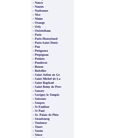
-
Nancy
-
Nantes
-
Narbonne
-
Nice
-
Nimes
-
Orange
-
Orly
-
Ouistreham
-
Paris
-
Paris-Disneyland
-
Paris-Saint Denis
-
Pau
-
Perigueux
-
Perpignan
-
Poitiers
-
Pontlevot
-
Rouen
-
Rubelles
-
Saint Julien en Ge
-
Saint Michel de La
-
Saint Raphael
-
Saint Remy de Prov
-
Sanary
-
Savigny le Temple
-
Soissons
-
Soupex
-
St Emilion
-
St Paul
-
St. Palais de Phio
-
Strasbourg
-
Toulouse
-
Tours
-
Varetz
-
Vence