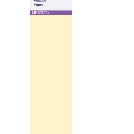
-
Versailles
-
Vouzon
LINKTIPPs