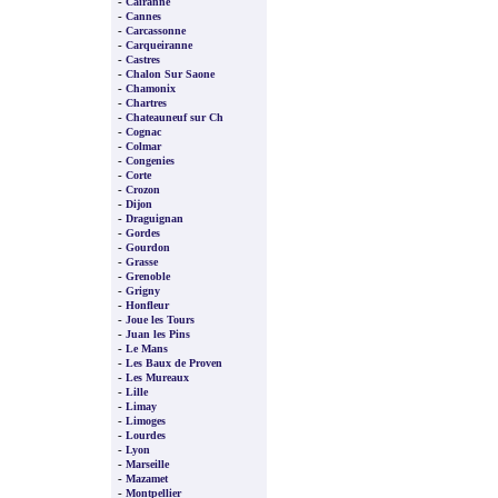
-
Cairanne
-
Cannes
-
Carcassonne
-
Carqueiranne
-
Castres
-
Chalon Sur Saone
-
Chamonix
-
Chartres
-
Chateauneuf sur Ch
-
Cognac
-
Colmar
-
Congenies
-
Corte
-
Crozon
-
Dijon
-
Draguignan
-
Gordes
-
Gourdon
-
Grasse
-
Grenoble
-
Grigny
-
Honfleur
-
Joue les Tours
-
Juan les Pins
-
Le Mans
-
Les Baux de Proven
-
Les Mureaux
-
Lille
-
Limay
-
Limoges
-
Lourdes
-
Lyon
-
Marseille
-
Mazamet
-
Montpellier