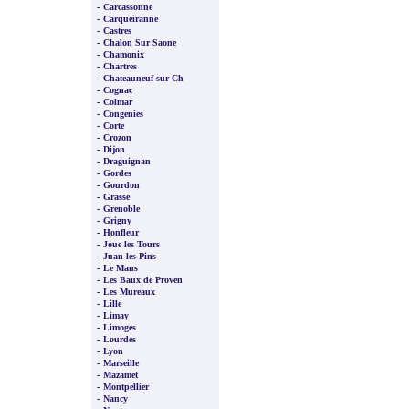
-
Carcassonne
-
Carqueiranne
-
Castres
-
Chalon Sur Saone
-
Chamonix
-
Chartres
-
Chateauneuf sur Ch
-
Cognac
-
Colmar
-
Congenies
-
Corte
-
Crozon
-
Dijon
-
Draguignan
-
Gordes
-
Gourdon
-
Grasse
-
Grenoble
-
Grigny
-
Honfleur
-
Joue les Tours
-
Juan les Pins
-
Le Mans
-
Les Baux de Proven
-
Les Mureaux
-
Lille
-
Limay
-
Limoges
-
Lourdes
-
Lyon
-
Marseille
-
Mazamet
-
Montpellier
-
Nancy