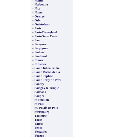
-
Nantes
-
Narbonne
-
Nice
-
Nimes
-
Orange
-
Orly
-
Ouistreham
-
Paris
-
Paris-Disneyland
-
Paris-Saint Denis
-
Pau
-
Perigueux
-
Perpignan
-
Poitiers
-
Pontlevot
-
Rouen
-
Rubelles
-
Saint Julien en Ge
-
Saint Michel de La
-
Saint Raphael
-
Saint Remy de Prov
-
Sanary
-
Savigny le Temple
-
Soissons
-
Soupex
-
St Emilion
-
St Paul
-
St. Palais de Phio
-
Strasbourg
-
Toulouse
-
Tours
-
Varetz
-
Vence
-
Versailles
-
Vouzon