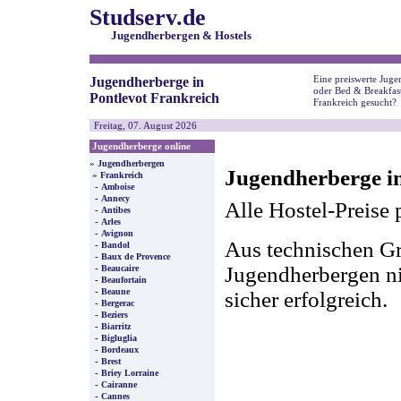
Studserv.de
Jugendherbergen & Hostels
Eine preiswerte Juge
Jugendherberge in
oder Bed & Breakfast
Pontlevot Frankreich
Frankreich gesucht?
Freitag, 07. August 2026
Jugendherberge online
»
Jugendherbergen
Jugendherberge in
»
Frankreich
-
Amboise
-
Annecy
Alle Hostel-Preise 
-
Antibes
-
Arles
-
Avignon
Aus technischen Gr
-
Bandol
-
Baux de Provence
-
Jugendherbergen nic
Beaucaire
-
Beaufortain
-
Beaune
sicher erfolgreich.
-
Bergerac
-
Beziers
-
Biarritz
-
Bigluglia
-
Bordeaux
-
Brest
-
Briey Lorraine
-
Cairanne
-
Cannes