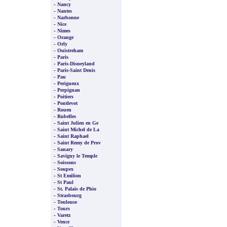
-
Nancy
-
Nantes
-
Narbonne
-
Nice
-
Nimes
-
Orange
-
Orly
-
Ouistreham
-
Paris
-
Paris-Disneyland
-
Paris-Saint Denis
-
Pau
-
Perigueux
-
Perpignan
-
Poitiers
-
Pontlevot
-
Rouen
-
Rubelles
-
Saint Julien en Ge
-
Saint Michel de La
-
Saint Raphael
-
Saint Remy de Prov
-
Sanary
-
Savigny le Temple
-
Soissons
-
Soupex
-
St Emilion
-
St Paul
-
St. Palais de Phio
-
Strasbourg
-
Toulouse
-
Tours
-
Varetz
-
Vence