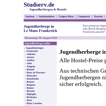
Studserv.de
Jugendherbergen & Hostels
Studium
|
Studentenleben
|
Campus Börse
|
Community
|
Karriere
|
Eine preiswerte Juge
Jugendherberge in
oder Bed & Breakfas
Le Mans Frankreich
Frankreich gesucht?
Donnerstag, 06. August 2026
Jugendherberge online
»
Jugendherbergen
Jugendherberge i
»
Frankreich
-
Amboise
-
Annecy
Alle Hostel-Preise 
-
Antibes
-
Arles
-
Avignon
Aus technischen Gr
-
Bandol
-
Baux de Provence
-
Jugendherbergen nic
Beaucaire
-
Beaufortain
-
Beaune
sicher erfolgreich.
-
Bergerac
-
Beziers
-
Biarritz
-
Bigluglia
-
Bordeaux
-
Brest
-
Briey Lorraine