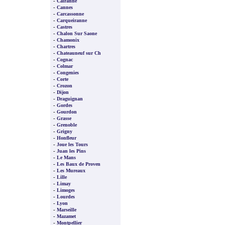
-
Cairanne
-
Cannes
-
Carcassonne
-
Carqueiranne
-
Castres
-
Chalon Sur Saone
-
Chamonix
-
Chartres
-
Chateauneuf sur Ch
-
Cognac
-
Colmar
-
Congenies
-
Corte
-
Crozon
-
Dijon
-
Draguignan
-
Gordes
-
Gourdon
-
Grasse
-
Grenoble
-
Grigny
-
Honfleur
-
Joue les Tours
-
Juan les Pins
-
Le Mans
-
Les Baux de Proven
-
Les Mureaux
-
Lille
-
Limay
-
Limoges
-
Lourdes
-
Lyon
-
Marseille
-
Mazamet
-
Montpellier