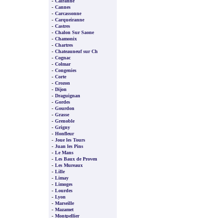
-
Cairanne
-
Cannes
-
Carcassonne
-
Carqueiranne
-
Castres
-
Chalon Sur Saone
-
Chamonix
-
Chartres
-
Chateauneuf sur Ch
-
Cognac
-
Colmar
-
Congenies
-
Corte
-
Crozon
-
Dijon
-
Draguignan
-
Gordes
-
Gourdon
-
Grasse
-
Grenoble
-
Grigny
-
Honfleur
-
Joue les Tours
-
Juan les Pins
-
Le Mans
-
Les Baux de Proven
-
Les Mureaux
-
Lille
-
Limay
-
Limoges
-
Lourdes
-
Lyon
-
Marseille
-
Mazamet
-
Montpellier