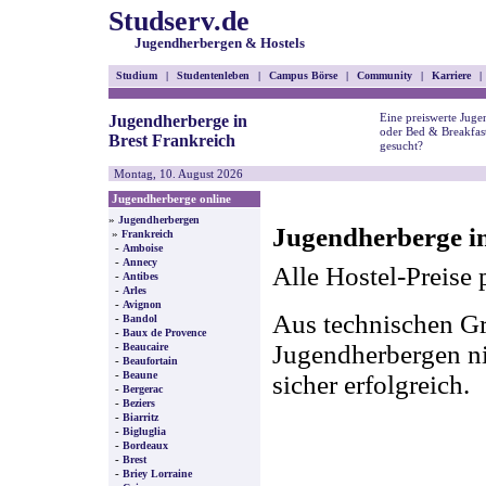
Studserv.de
Jugendherbergen & Hostels
Studium
|
Studentenleben
|
Campus Börse
|
Community
|
Karriere
|
Eine preiswerte Juge
Jugendherberge in
oder Bed & Breakfast
Brest Frankreich
gesucht?
Montag, 10. August 2026
Jugendherberge online
»
Jugendherbergen
Jugendherberge in
»
Frankreich
-
Amboise
-
Annecy
Alle Hostel-Preise 
-
Antibes
-
Arles
-
Avignon
Aus technischen Gr
-
Bandol
-
Baux de Provence
-
Jugendherbergen nic
Beaucaire
-
Beaufortain
-
Beaune
sicher erfolgreich.
-
Bergerac
-
Beziers
-
Biarritz
-
Bigluglia
-
Bordeaux
-
Brest
-
Briey Lorraine