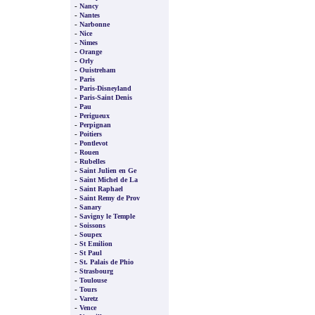
-
Nancy
-
Nantes
-
Narbonne
-
Nice
-
Nimes
-
Orange
-
Orly
-
Ouistreham
-
Paris
-
Paris-Disneyland
-
Paris-Saint Denis
-
Pau
-
Perigueux
-
Perpignan
-
Poitiers
-
Pontlevot
-
Rouen
-
Rubelles
-
Saint Julien en Ge
-
Saint Michel de La
-
Saint Raphael
-
Saint Remy de Prov
-
Sanary
-
Savigny le Temple
-
Soissons
-
Soupex
-
St Emilion
-
St Paul
-
St. Palais de Phio
-
Strasbourg
-
Toulouse
-
Tours
-
Varetz
-
Vence