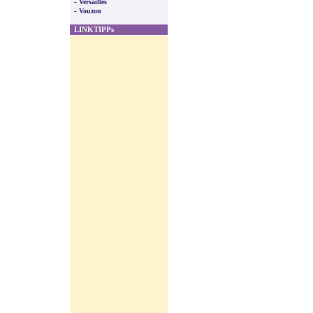
-
Versailles
-
Vouzon
LINKTIPPs