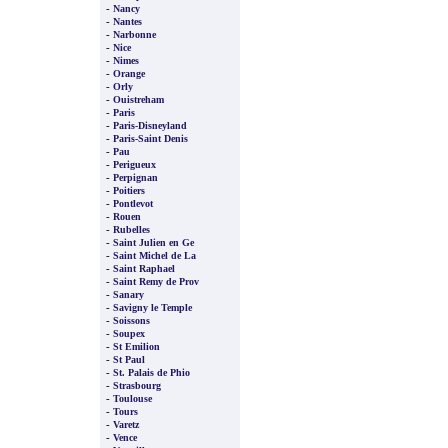
-
Nancy
-
Nantes
-
Narbonne
-
Nice
-
Nimes
-
Orange
-
Orly
-
Ouistreham
-
Paris
-
Paris-Disneyland
-
Paris-Saint Denis
-
Pau
-
Perigueux
-
Perpignan
-
Poitiers
-
Pontlevot
-
Rouen
-
Rubelles
-
Saint Julien en Ge
-
Saint Michel de La
-
Saint Raphael
-
Saint Remy de Prov
-
Sanary
-
Savigny le Temple
-
Soissons
-
Soupex
-
St Emilion
-
St Paul
-
St. Palais de Phio
-
Strasbourg
-
Toulouse
-
Tours
-
Varetz
-
Vence