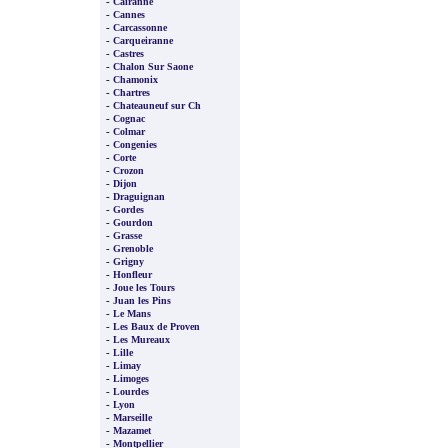
-
Cairanne
-
Cannes
-
Carcassonne
-
Carqueiranne
-
Castres
-
Chalon Sur Saone
-
Chamonix
-
Chartres
-
Chateauneuf sur Ch
-
Cognac
-
Colmar
-
Congenies
-
Corte
-
Crozon
-
Dijon
-
Draguignan
-
Gordes
-
Gourdon
-
Grasse
-
Grenoble
-
Grigny
-
Honfleur
-
Joue les Tours
-
Juan les Pins
-
Le Mans
-
Les Baux de Proven
-
Les Mureaux
-
Lille
-
Limay
-
Limoges
-
Lourdes
-
Lyon
-
Marseille
-
Mazamet
-
Montpellier