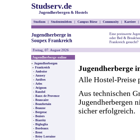
Studserv.de
Jugendherbergen & Hostels
Studium
|
Studentenleben
|
Campus Börse
|
Community
|
Karriere
|
Eine preiswerte Juge
Jugendherberge in
oder Bed & Breakfas
Soupex Frankreich
Frankreich gesucht?
Freitag, 07. August 2026
Jugendherberge online
»
Jugendherbergen
Jugendherberge i
»
Frankreich
-
Amboise
-
Annecy
Alle Hostel-Preise 
-
Antibes
-
Arles
-
Avignon
Aus technischen Gr
-
Bandol
-
Baux de Provence
-
Jugendherbergen nic
Beaucaire
-
Beaufortain
-
Beaune
sicher erfolgreich.
-
Bergerac
-
Beziers
-
Biarritz
-
Bigluglia
-
Bordeaux
-
Brest
-
Briey Lorraine