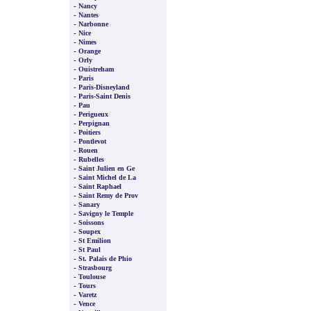
-
Nancy
-
Nantes
-
Narbonne
-
Nice
-
Nimes
-
Orange
-
Orly
-
Ouistreham
-
Paris
-
Paris-Disneyland
-
Paris-Saint Denis
-
Pau
-
Perigueux
-
Perpignan
-
Poitiers
-
Pontlevot
-
Rouen
-
Rubelles
-
Saint Julien en Ge
-
Saint Michel de La
-
Saint Raphael
-
Saint Remy de Prov
-
Sanary
-
Savigny le Temple
-
Soissons
-
Soupex
-
St Emilion
-
St Paul
-
St. Palais de Phio
-
Strasbourg
-
Toulouse
-
Tours
-
Varetz
-
Vence