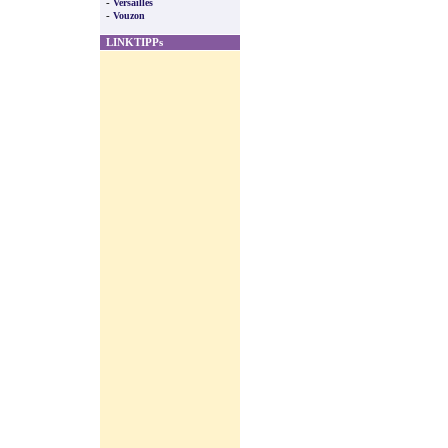
-
Versailles
-
Vouzon
LINKTIPPs