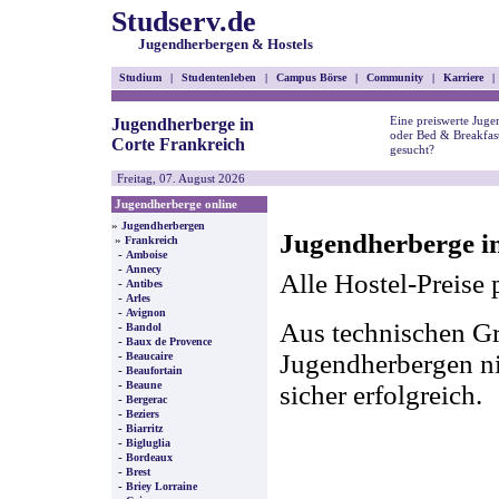
Studserv.de
Jugendherbergen & Hostels
Studium
|
Studentenleben
|
Campus Börse
|
Community
|
Karriere
|
Eine preiswerte Juge
Jugendherberge in
oder Bed & Breakfast
Corte Frankreich
gesucht?
Freitag, 07. August 2026
Jugendherberge online
»
Jugendherbergen
Jugendherberge in
»
Frankreich
-
Amboise
-
Annecy
Alle Hostel-Preise 
-
Antibes
-
Arles
-
Avignon
Aus technischen Gr
-
Bandol
-
Baux de Provence
-
Jugendherbergen nic
Beaucaire
-
Beaufortain
-
Beaune
sicher erfolgreich.
-
Bergerac
-
Beziers
-
Biarritz
-
Bigluglia
-
Bordeaux
-
Brest
-
Briey Lorraine