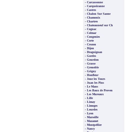
-
Carcassonne
-
Carqueiranne
-
Castres
-
Chalon Sur Saone
-
Chamonix
-
Chartres
-
Chateauneuf sur Ch
-
Cognac
-
Colmar
-
Congenies
-
Corte
-
Crozon
-
Dijon
-
Draguignan
-
Gordes
-
Gourdon
-
Grasse
-
Grenoble
-
Grigny
-
Honfleur
-
Joue les Tours
-
Juan les Pins
-
Le Mans
-
Les Baux de Proven
-
Les Mureaux
-
Lille
-
Limay
-
Limoges
-
Lourdes
-
Lyon
-
Marseille
-
Mazamet
-
Montpellier
-
Nancy