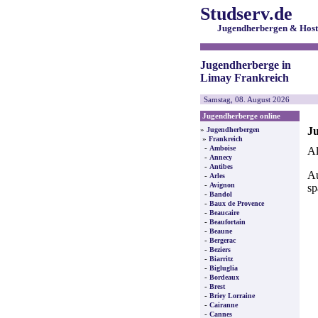
Studserv.de
Jugendherbergen & Host
Jugendherberge in
Limay Frankreich
Samstag, 08. August 2026
Jugendherberge online
Ju
»
Jugendherbergen
»
Frankreich
-
Amboise
Al
-
Annecy
-
Antibes
Au
-
Arles
-
Avignon
sp
-
Bandol
-
Baux de Provence
-
Beaucaire
-
Beaufortain
-
Beaune
-
Bergerac
-
Beziers
-
Biarritz
-
Bigluglia
-
Bordeaux
-
Brest
-
Briey Lorraine
-
Cairanne
-
Cannes