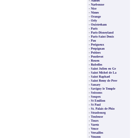
-
Nantes
-
Narbonne
-
Nice
-
Nimes
-
Orange
-
Orly
-
Ouistreham
-
Paris
-
Paris-Disneyland
-
Paris-Saint Denis
-
Pau
-
Perigueux
-
Perpignan
-
Poitiers
-
Pontlevot
-
Rouen
-
Rubelles
-
Saint Julien en Ge
-
Saint Michel de La
-
Saint Raphael
-
Saint Remy de Prov
-
Sanary
-
Savigny le Temple
-
Soissons
-
Soupex
-
St Emilion
-
St Paul
-
St. Palais de Phio
-
Strasbourg
-
Toulouse
-
Tours
-
Varetz
-
Vence
-
Versailles
-
Vouzon