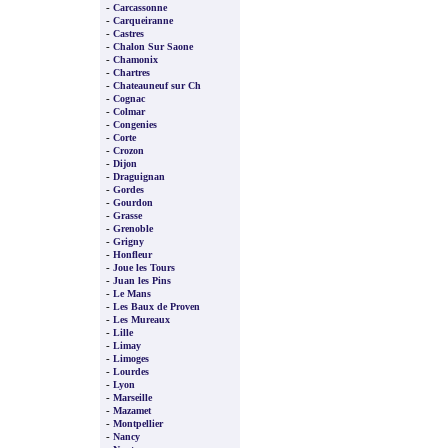
-
Carcassonne
-
Carqueiranne
-
Castres
-
Chalon Sur Saone
-
Chamonix
-
Chartres
-
Chateauneuf sur Ch
-
Cognac
-
Colmar
-
Congenies
-
Corte
-
Crozon
-
Dijon
-
Draguignan
-
Gordes
-
Gourdon
-
Grasse
-
Grenoble
-
Grigny
-
Honfleur
-
Joue les Tours
-
Juan les Pins
-
Le Mans
-
Les Baux de Proven
-
Les Mureaux
-
Lille
-
Limay
-
Limoges
-
Lourdes
-
Lyon
-
Marseille
-
Mazamet
-
Montpellier
-
Nancy