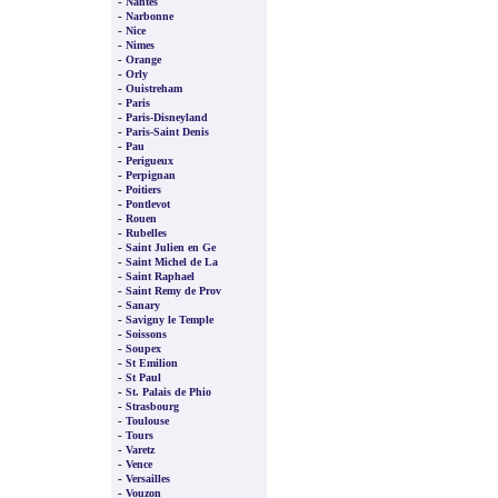
-
Nantes
-
Narbonne
-
Nice
-
Nimes
-
Orange
-
Orly
-
Ouistreham
-
Paris
-
Paris-Disneyland
-
Paris-Saint Denis
-
Pau
-
Perigueux
-
Perpignan
-
Poitiers
-
Pontlevot
-
Rouen
-
Rubelles
-
Saint Julien en Ge
-
Saint Michel de La
-
Saint Raphael
-
Saint Remy de Prov
-
Sanary
-
Savigny le Temple
-
Soissons
-
Soupex
-
St Emilion
-
St Paul
-
St. Palais de Phio
-
Strasbourg
-
Toulouse
-
Tours
-
Varetz
-
Vence
-
Versailles
-
Vouzon