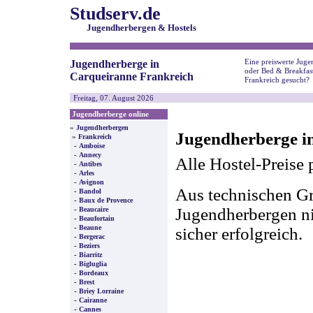
Studserv.de
Jugendherbergen & Hostels
Eine preiswerte Juge
Jugendherberge in
oder Bed & Breakfas
Carqueiranne Frankreich
Frankreich gesucht?
Freitag, 07. August 2026
Jugendherberge online
»
Jugendherbergen
Jugendherberge i
»
Frankreich
-
Amboise
-
Annecy
Alle Hostel-Preise 
-
Antibes
-
Arles
-
Avignon
Aus technischen Gr
-
Bandol
-
Baux de Provence
-
Jugendherbergen nic
Beaucaire
-
Beaufortain
-
Beaune
sicher erfolgreich.
-
Bergerac
-
Beziers
-
Biarritz
-
Bigluglia
-
Bordeaux
-
Brest
-
Briey Lorraine
-
Cairanne
-
Cannes