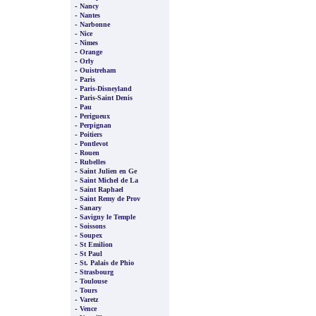
-
Nancy
-
Nantes
-
Narbonne
-
Nice
-
Nimes
-
Orange
-
Orly
-
Ouistreham
-
Paris
-
Paris-Disneyland
-
Paris-Saint Denis
-
Pau
-
Perigueux
-
Perpignan
-
Poitiers
-
Pontlevot
-
Rouen
-
Rubelles
-
Saint Julien en Ge
-
Saint Michel de La
-
Saint Raphael
-
Saint Remy de Prov
-
Sanary
-
Savigny le Temple
-
Soissons
-
Soupex
-
St Emilion
-
St Paul
-
St. Palais de Phio
-
Strasbourg
-
Toulouse
-
Tours
-
Varetz
-
Vence