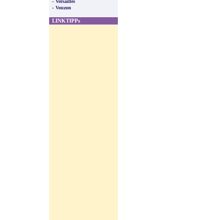
-
Versailles
-
Vouzon
LINKTIPPs