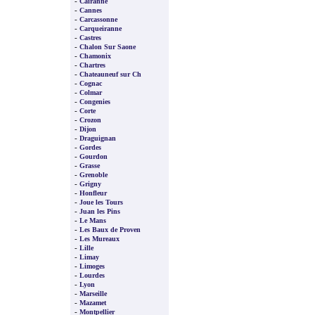
-
Cairanne
-
Cannes
-
Carcassonne
-
Carqueiranne
-
Castres
-
Chalon Sur Saone
-
Chamonix
-
Chartres
-
Chateauneuf sur Ch
-
Cognac
-
Colmar
-
Congenies
-
Corte
-
Crozon
-
Dijon
-
Draguignan
-
Gordes
-
Gourdon
-
Grasse
-
Grenoble
-
Grigny
-
Honfleur
-
Joue les Tours
-
Juan les Pins
-
Le Mans
-
Les Baux de Proven
-
Les Mureaux
-
Lille
-
Limay
-
Limoges
-
Lourdes
-
Lyon
-
Marseille
-
Mazamet
-
Montpellier