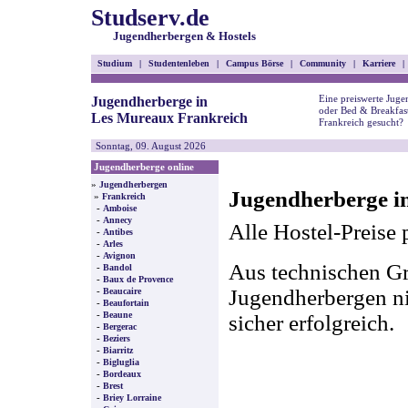
Studserv.de
Jugendherbergen & Hostels
Studium
|
Studentenleben
|
Campus Börse
|
Community
|
Karriere
|
Eine preiswerte Juge
Jugendherberge in
oder Bed & Breakfas
Les Mureaux Frankreich
Frankreich gesucht?
Sonntag, 09. August 2026
Jugendherberge online
»
Jugendherbergen
Jugendherberge i
»
Frankreich
-
Amboise
-
Annecy
Alle Hostel-Preise 
-
Antibes
-
Arles
-
Avignon
Aus technischen Gr
-
Bandol
-
Baux de Provence
-
Jugendherbergen nic
Beaucaire
-
Beaufortain
-
Beaune
sicher erfolgreich.
-
Bergerac
-
Beziers
-
Biarritz
-
Bigluglia
-
Bordeaux
-
Brest
-
Briey Lorraine