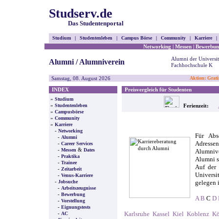
Studserv.de
Das Studentenportal
Studium
|
Studentenleben
|
Campus Börse
|
Community
|
Karriere
|
Networking
|
Messen
|
Bewerbun
Alumni der Universit
Alumni / Alumniverein
Fachhochschule K
Samstag, 08. August 2026
Aktion: Grati
INDEX
Preisvergleich für Studenten
»
Studium
»
Studentenleben
Ferienzeit:
»
Campusbörse
»
Community
»
Karriere
-
Networking
Für Abs
-
Alumni
Adresse
-
Career Services
-
&
Messen
Dates
Alumnive
-
Praktika
Alumni s
-
Trainee
Auf der 
-
Zeitarbeit
Universi
-
Venus-Karriere
-
Jobsuche
gelegen i
-
Arbeitszeugnisse
-
Bewerbung
A
B
C
D
-
Vorstellung
-
Eignungstests
-
Karlsruhe
Kassel
Kiel
Koblenz
Kö
AC