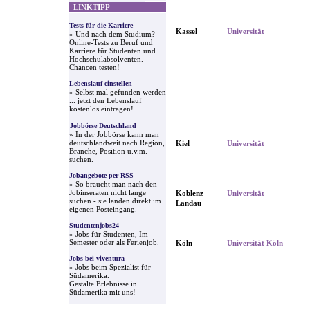
LINKTIPP
Tests für die Karriere
Kassel
Universität
» Und nach dem Studium?
Online-Tests zu Beruf und
Karriere für Studenten und
Hochschulabsolventen.
Chancen testen!
Lebenslauf einstellen
» Selbst mal gefunden werden
... jetzt den Lebenslauf
kostenlos eintragen!
Jobbörse Deutschland
» In der Jobbörse kann man
deutschlandweit nach Region,
Kiel
Universität
Branche, Position u.v.m.
suchen.
Jobangebote per RSS
» So braucht man nach den
Jobinseraten nicht lange
Koblenz-
Universität
suchen - sie landen direkt im
Landau
eigenen Posteingang.
Studentenjobs24
» Jobs für Studenten, Im
Semester oder als Ferienjob.
Köln
Universität Köln
Jobs bei viventura
» Jobs beim Spezialist für
Südamerika.
Gestalte Erlebnisse in
Südamerika mit uns!