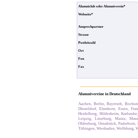
Alumniclub oder Alumniverein*
Webseite*
Ansprechpartner
Strasse
Postleitzahl
Ort
Fon
Fax
Alumnivereine in Deutschland
Aachen, Berlin, Bayreuth, Boch
Düsseldorf, Elmshorn, Essen,
Fra
Heidelberg, Hildesheim,
Karlsruhe
Leipzig, Lüneburg,
Mainz, Man
Oldenburg, Osnabrück, Paderborn,
Tübingen,
Wiesbaden, Wolfsburg, W