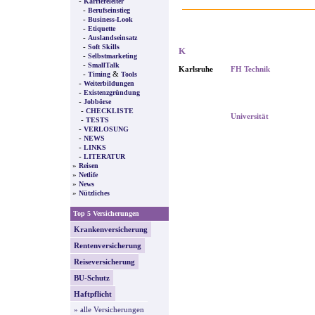
-
Karriereleiter
-
Berufseinstieg
-
Business-Look
-
Etiquette
-
Auslandseinsatz
-
Soft Skills
K
-
Selbstmarketing
-
SmallTalk
Karlsruhe
FH Technik
-
&
Timing
Tools
-
Weiterbildungen
-
Existenzgründung
-
Jobbörse
-
CHECKLISTE
Universität
-
TESTS
-
VERLOSUNG
-
NEWS
-
LINKS
-
LITERATUR
»
Reisen
»
Netlife
»
News
»
Nützliches
Top 5 Versicherungen
Krankenversicherung
Rentenversicherung
Reiseversicherung
BU-Schutz
Haftpflicht
» alle Versicherungen