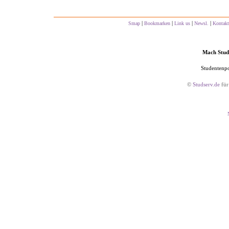
|
|
|
|
Smap
Bookmarken
Link us
Newsl.
Kontakt
Mach Studs
Studentenpo
©
Studserv.de
für