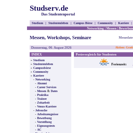
Studserv.de
Das Studentenportal
Studium
|
Studentenleben
|
Campus Börse
|
Community
|
Karriere
|
Networking
|
Messen
|
Bewerbun
Messen, Workshops, Seminare
Messedate
Donnerstag, 06. August 2026
Aktion: Grati
INDEX
Preisvergleich für Studenten
»
Studium
»
Studentenleben
Ferienzeit:
»
Campusbörse
»
Community
»
Karriere
-
Networking
-
Alumni
-
Career Services
-
&
Messen
Dates
-
Praktika
-
Trainee
-
Zeitarbeit
-
Venus-Karriere
-
Jobsuche
-
Arbeitszeugnisse
-
Bewerbung
-
Vorstellung
-
Eignungstests
-
AC