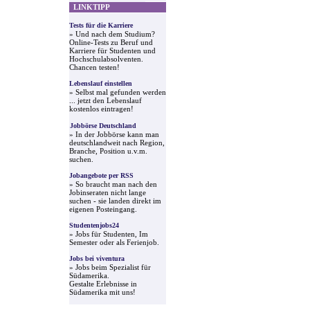
LINKTIPP
Tests für die Karriere
» Und nach dem Studium?
Online-Tests zu Beruf und
Karriere für Studenten und
Hochschulabsolventen.
Chancen testen!
Lebenslauf einstellen
» Selbst mal gefunden werden
... jetzt den Lebenslauf
kostenlos eintragen!
Jobbörse Deutschland
» In der Jobbörse kann man
deutschlandweit nach Region,
Branche, Position u.v.m.
suchen.
Jobangebote per RSS
» So braucht man nach den
Jobinseraten nicht lange
suchen - sie landen direkt im
eigenen Posteingang.
Studentenjobs24
» Jobs für Studenten, Im
Semester oder als Ferienjob.
Jobs bei viventura
» Jobs beim Spezialist für
Südamerika.
Gestalte Erlebnisse in
Südamerika mit uns!