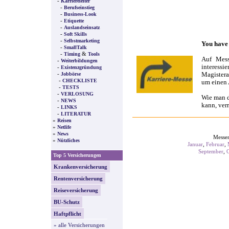
-
Karriereleiter
-
Berufseinstieg
-
Business-Look
-
Etiquette
-
Auslandseinsatz
-
Soft Skills
-
Selbstmarketing
You have 
-
SmallTalk
-
&
Timing
Tools
Auf Mess
-
Weiterbildungen
interessi
-
Existenzgründung
-
Magistera
Jobbörse
-
CHECKLISTE
um einen 
-
TESTS
-
VERLOSUNG
Wie man d
-
NEWS
kann, ver
-
LINKS
-
LITERATUR
»
Reisen
»
Netlife
»
News
Messe
»
Nützliches
Januar
,
Februar
,
September
,
Top 5 Versicherungen
Krankenversicherung
Rentenversicherung
Reiseversicherung
BU-Schutz
Haftpflicht
» alle Versicherungen