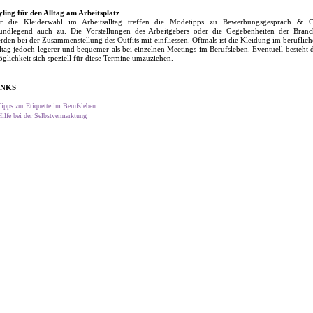
yling für den Alltag am Arbeitsplatz
r die Kleiderwahl im Arbeitsalltag treffen die Modetipps zu Bewerbungsgespräch & C
undlegend auch zu. Die Vorstellungen des Arbeitgebers oder die Gegebenheiten der Branc
rden bei der Zusammenstellung des Outfits mit einfliessen. Oftmals ist die Kleidung im beruflic
ltag jedoch legerer und bequemer als bei einzelnen Meetings im Berufsleben. Eventuell besteht 
glichkeit sich speziell für diese Termine umzuziehen.
INKS
Tipps zur Etiquette im Berufsleben
Hilfe bei der Selbstvermarktung