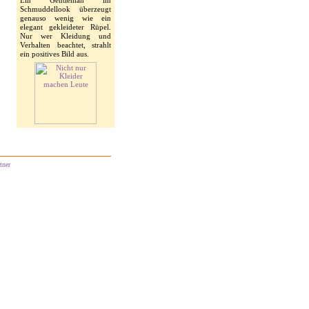
Ein Gentleman im
Schmuddellook überzeugt
genauso wenig wie ein
elegant gekleideter Rüpel.
Nur wer Kleidung und
Verhalten beachtet, strahlt
ein positives Bild aus.
tner