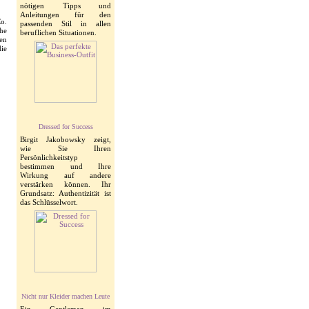
nötigen Tipps und
Anleitungen für den
o.
passenden Stil in allen
he
beruflichen Situationen.
hen
die
Dressed for Success
Birgit Jakobowsky zeigt,
wie Sie Ihren
Persönlichkeitstyp
bestimmen und Ihre
Wirkung auf andere
verstärken können. Ihr
Grundsatz: Authentizität ist
das Schlüsselwort.
Nicht nur Kleider machen Leute