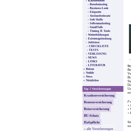
-
Karriereleiter
-
Berufseinstieg
-
Business-Look
-
Etiquette
-
Auslandseinsatz
-
Soft Skills
-
Selbstmarketing
-
SmallTalk
-
&
Timing
Tools
-
Weiterbildungen
-
Existenzgründung
-
Jobbörse
-
CHECKLISTE
-
TESTS
-
VERLOSUNG
-
NEWS
-
LINKS
-
LITERATUR
St
»
Reisen
Be
»
Netlife
Vo
»
News
Br
»
Nützliches
St
Di
Un
Top 5 Versicherungen
ne
Krankenversicherung
F
Rentenversicherung
+ 
Reiseversicherung
+ 
+ 
BU-Schutz
St
Haftpflicht
un
» alle Versicherungen