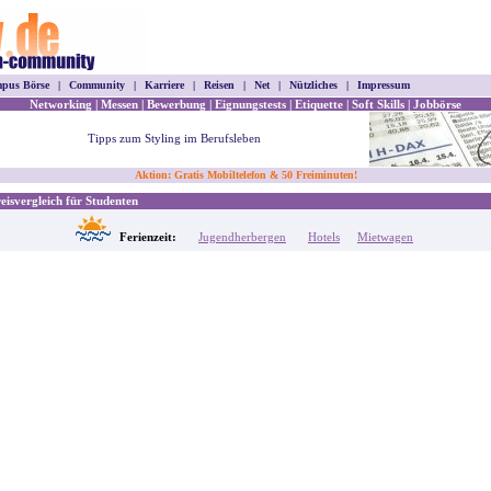
pus Börse
|
Community
|
Karriere
|
Reisen
|
Net
|
Nützliches
|
Impressum
Networking
|
Messen
|
Bewerbung
|
Eignungstests
|
Etiquette
|
Soft Skills
|
Jobbörse
Tipps zum Styling im Berufsleben
Aktion: Gratis Mobiltelefon & 50 Freiminuten!
isvergleich für Studenten
Ferienzeit:
Jugendherbergen
Hotels
Mietwagen