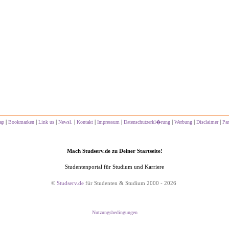
|
|
|
|
|
|
|
|
|
ap
Bookmarken
Link us
Newsl.
Kontakt
Impressum
Datenschutzerkl�rung
Werbung
Disclaimer
Par
Mach Studserv.de zu Deiner Startseite!
Studentenportal für Studium und Karriere
©
Studserv.de
für Studenten & Studium 2000 - 2026
Nutzungsbedingungen