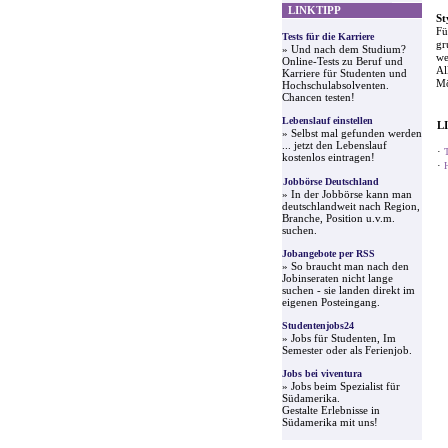
LINKTIPP
St
Fü
Tests für die Karriere
gr
» Und nach dem Studium?
we
Online-Tests zu Beruf und
Al
Karriere für Studenten und
Mö
Hochschulabsolventen.
Chancen testen!
Lebenslauf einstellen
L
» Selbst mal gefunden werden
... jetzt den Lebenslauf
·
kostenlos eintragen!
·
Jobbörse Deutschland
» In der Jobbörse kann man
deutschlandweit nach Region,
Branche, Position u.v.m.
suchen.
Jobangebote per RSS
» So braucht man nach den
Jobinseraten nicht lange
suchen - sie landen direkt im
eigenen Posteingang.
Studentenjobs24
» Jobs für Studenten, Im
Semester oder als Ferienjob.
Jobs bei viventura
» Jobs beim Spezialist für
Südamerika.
Gestalte Erlebnisse in
Südamerika mit uns!