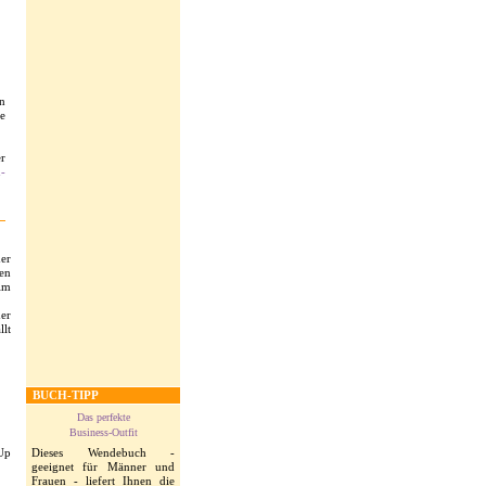
n
e
er
-
der
ten
 im
der
llt
BUCH-TIPP
Das perfekte
Business-Outfit
-Up
Dieses Wendebuch -
geeignet für Männer und
Frauen - liefert Ihnen die