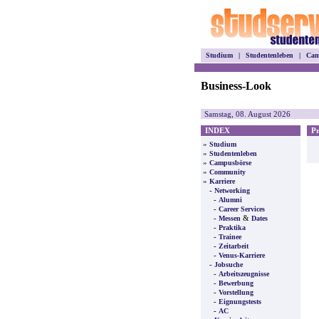
Studium
|
Studentenleben
|
Cam
Business-Look
Samstag, 08. August 2026
INDEX
Pre
»
Studium
»
Studentenleben
»
Campusbörse
»
Community
»
Karriere
-
Networking
-
Alumni
-
Career Services
-
&
Messen
Dates
-
Praktika
-
Trainee
-
Zeitarbeit
-
Venus-Karriere
-
Jobsuche
-
Arbeitszeugnisse
-
Bewerbung
-
Vorstellung
-
Eignungstests
-
AC