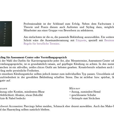
Professionalität ist der Schlüssel zum Erfolg. Neben dem Fachwissen i
Theorie und Praxis dienen auch Auftreten und Styling dazu, möglich
Mitarbeiter aus einer Gruppe von Bewerbern zu selektieren.
Am einfachsten ist die es, die passende Bekleidung auszuwählen. Ein weiter
Schritt wäre die Auseinandersatzung mit
Etiquette
, speziell mit
Benimm
Regeln für berufliche Termine
.
yling für Assessment-Center oder Vorstellungsgespräch
i der Wahl des Outfits für Karrieregespräche jeder Art, also Messetermine, Assessment-Center o
rstelungsgespräche, ist es grundsätzlich ratsam, auf gepflegte Kleidung zu achten. In den meis
anchen ist ein stilvolles, zeitlos chices Outfit am liebsten gesehen. Kreativberufe erlauben auch
yling mehr persönliche Freiheiten.
e einzelnen Kleidungsstücke sollten jedoch immer zum individuellen Typ passen. Unwohlsein o
zufriedenheit in der gewählten Bekleidung schaffen Stress. Das ist sichtbar bzw. spürbar, fä
gativ auf.
rauen
Männer
Anzug oder Kostüm, mindestens Bluse
+ Anzug, zumindest Hemd
Weiblichkeit: Absätze, etwas Dekollté
+ geschlossene Schuhe
Knie & Nabel bedeckt
+ Strümpfe statt Söckchen
ichwort Accessoires: Piercings lieber meiden, Schmuck eher dezent auswählen. Auch das Make
d das Haarstyling sollten natürlich bleiben.