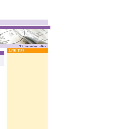
93 Studenten online
LiNK-TiPP