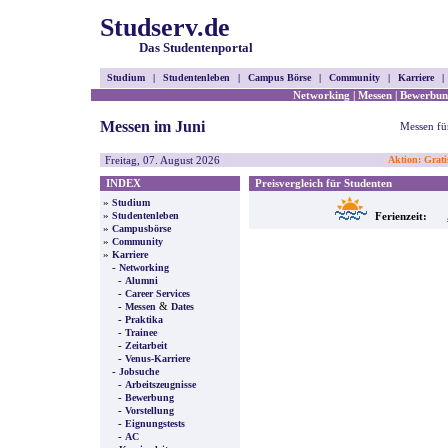
Studserv.de
Das Studentenportal
Studium
|
Studentenleben
|
Campus Börse
|
Community
|
Karriere
|
Networking
|
Messen
|
Bewerbun
Messen im Juni
Messen fü
Freitag, 07. August 2026
Aktion: Grati
INDEX
Preisvergleich für Studenten
»
Studium
»
Studentenleben
Ferienzeit:
»
Campusbörse
»
Community
»
Karriere
-
Networking
-
Alumni
-
Career Services
-
&
Messen
Dates
-
Praktika
-
Trainee
-
Zeitarbeit
-
Venus-Karriere
-
Jobsuche
-
Arbeitszeugnisse
-
Bewerbung
-
Vorstellung
-
Eignungstests
-
AC