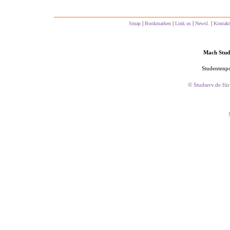
|
|
|
|
Smap
Bookmarken
Link us
Newsl.
Kontakt
Mach Studs
Studentenpo
©
Studserv.de
für