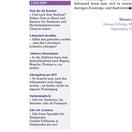
LINKTIPP
Infostand kann man sich in eine
dortigen Einstiegs- und Karrierem�
Tests für die Karriere
» Und nach dem Studium?
Online-Tests zu Beruf und
Messen,
Karriere für Studenten und
Januar
,
Februar
,
M
Hochschulabsolventen.
September
,
O
Chancen testen!
Lebenslauf einstellen
» Selbst mal gefunden werden
... jetzt den Lebenslauf
kostenlos eintragen!
Jobbörse Deutschland
» In der Jobbörse kann man
deutschlandweit nach Region,
Branche, Position u.v.m.
suchen.
Jobangebote per RSS
» So braucht man nach den
Jobinseraten nicht lange
suchen - sie landen direkt im
eigenen Posteingang.
Studentenjobs24
» Jobs für Studenten, Im
Semester oder als Ferienjob.
Jobs bei viventura
» Jobs beim Spezialist für
Südamerika.
Gestalte Erlebnisse in
Südamerika mit uns!