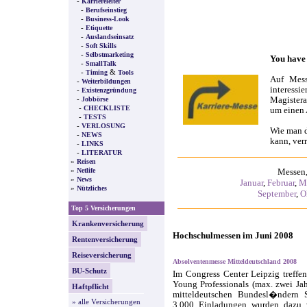
-
Karriereleiter
-
Berufseinstieg
-
Business-Look
-
Etiquette
-
Auslandseinsatz
-
Soft Skills
-
Selbstmarketing
You have 
-
SmallTalk
-
&
Timing
Tools
Auf Mess
-
Weiterbildungen
interessi
-
Existenzgründung
-
Magistera
Jobbörse
-
CHECKLISTE
um einen 
-
TESTS
-
VERLOSUNG
Wie man d
-
NEWS
kann, ver
-
LINKS
-
LITERATUR
»
Reisen
»
Netlife
Messen,
»
News
Januar
,
Februar
,
M
»
Nützliches
September
,
O
Top 5 Versicherungen
Krankenversicherung
Hochschulmessen im Juni 2008
Rentenversicherung
Reiseversicherung
Absolventenmesse Mitteldeutschland 2008
BU-Schutz
Im Congress Center Leipzig treffe
Young Professionals (max. zwei Ja
Haftpflicht
mitteldeutschen Bundesl�ndern 
» alle Versicherungen
3.000 Einladungen wurden dazu 