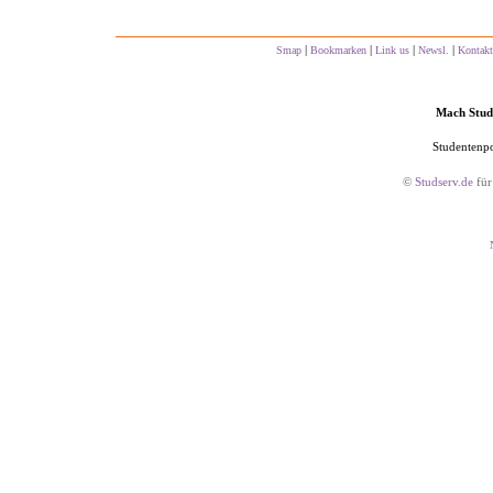
|
|
|
|
Smap
Bookmarken
Link us
Newsl.
Kontakt
Mach Studs
Studentenpo
©
Studserv.de
für