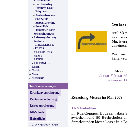
-
Karriereleiter
-
Berufseinstieg
-
Business-Look
-
Etiquette
-
Auslandseinsatz
-
Soft Skills
-
Selbstmarketing
You have 
-
SmallTalk
-
&
Timing
Tools
Auf Mess
-
Weiterbildungen
interessi
-
Existenzgründung
-
Magistera
Jobbörse
-
CHECKLISTE
um einen 
-
TESTS
-
VERLOSUNG
Wie man d
-
NEWS
kann, ver
-
LINKS
-
LITERATUR
»
Reisen
»
Netlife
Messen,
»
News
Januar
,
Februar
,
M
»
Nützliches
September
,
O
Top 5 Versicherungen
Krankenversicherung
Recruiting-Messen im Mai 2008
Rentenversicherung
Reiseversicherung
Job & Master-Messe
BU-Schutz
Im RuhrCongress Bochum haben Stu
zwischen rund 80 Hochschulen un
Haftpflicht
Sprechstunden bieten kostenfreie 
» alle Versicherungen