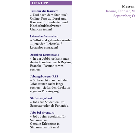
LINKTIPP
Messen,
Januar
,
Februar
,
M
Tests für die Karriere
» Und nach dem Studium?
September
,
O
Online-Tests zu Beruf und
Karriere für Studenten und
Hochschulabsolventen.
Chancen testen!
Lebenslauf einstellen
» Selbst mal gefunden werden
... jetzt den Lebenslauf
kostenlos eintragen!
Jobbörse Deutschland
» In der Jobbörse kann man
deutschlandweit nach Region,
Branche, Position u.v.m.
suchen.
Jobangebote per RSS
» So braucht man nach den
Jobinseraten nicht lange
suchen - sie landen direkt im
eigenen Posteingang.
Studentenjobs24
» Jobs für Studenten, Im
Semester oder als Ferienjob.
Jobs bei viventura
» Jobs beim Spezialist für
Südamerika.
Gestalte Erlebnisse in
Südamerika mit uns!