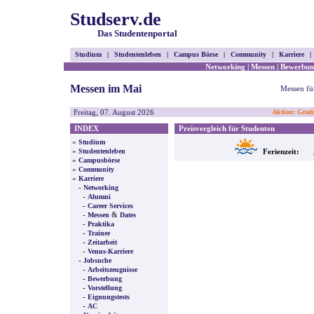
Studserv.de
Das Studentenportal
Studium
|
Studentenleben
|
Campus Börse
|
Community
|
Karriere
|
Networking
|
Messen
|
Bewerbun
Messen im Mai
Messen fü
Freitag, 07. August 2026
Aktion: Grati
INDEX
Preisvergleich für Studenten
»
Studium
»
Studentenleben
Ferienzeit:
»
Campusbörse
»
Community
»
Karriere
-
Networking
-
Alumni
-
Career Services
-
&
Messen
Dates
-
Praktika
-
Trainee
-
Zeitarbeit
-
Venus-Karriere
-
Jobsuche
-
Arbeitszeugnisse
-
Bewerbung
-
Vorstellung
-
Eignungstests
-
AC