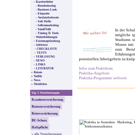
-
Karriereleiter
-
Berufseinstieg
-
Business-Look
-
Etiquette
-
Auslandseinsatz
-
Soft Skills
-
Selbstmarketing
-
SmallTalk
In der Schul
-
&
Timing
Tools
mögliche sp
-
Weiterbildungen
Studiums si
-
Existenzgründung
Wissen mit 
-
Jobbörse
-
CHECKLISTE
zum Beruf
-
TESTS
Erfahrunge
-
VERLOSUNG
potentiellen Arbeitgebern zu knüp
-
NEWS
-
LINKS
Infos zum Praktikum
-
LITERATUR
»
Reisen
Praktika-Angebote
»
Netlife
Praktika-Programme weltweit
»
News
»
Nützliches
Top 5 Versicherungen
Krankenversicherung
Rentenversicherung
Reiseversicherung
BU-Schutz
Haftpflicht
» alle Versicherungen