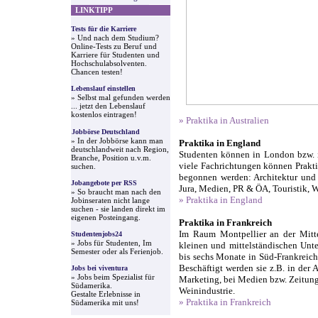
LINKTIPP
Tests für die Karriere
» Und nach dem Studium?
Online-Tests zu Beruf und
Karriere für Studenten und
Hochschulabsolventen.
Chancen testen!
Lebenslauf einstellen
» Selbst mal gefunden werden
... jetzt den Lebenslauf
kostenlos eintragen!
» Praktika in Australien
Jobbörse Deutschland
» In der Jobbörse kann man
Praktika in England
deutschlandweit nach Region,
Studenten können in London bzw. i
Branche, Position u.v.m.
viele Fachrichtungen können Prakt
suchen.
begonnen werden: Architektur und
Jobangebote per RSS
Jura, Medien, PR & ÖA, Touristik, W
» So braucht man nach den
» Praktika in England
Jobinseraten nicht lange
suchen - sie landen direkt im
eigenen Posteingang.
Praktika in Frankreich
Im Raum Montpellier an der Mitte
Studentenjobs24
» Jobs für Studenten, Im
kleinen und mittelständischen Unt
Semester oder als Ferienjob.
bis sechs Monate in Süd-Frankreich
Beschäftigt werden sie z.B. in der 
Jobs bei viventura
» Jobs beim Spezialist für
Marketing, bei Medien bzw. Zeitung
Südamerika.
Weinindustrie.
Gestalte Erlebnisse in
» Praktika in Frankreich
Südamerika mit uns!