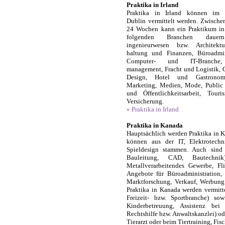
Praktika in Irland
Praktika in Irland können im 
Dublin vermittelt werden. Zwische
24 Wochen kann ein Praktikum in 
folgenden Branchen dauer
ingenieurwesen bzw. Architekt
haltung und Finanzen, Büro­admin
Computer- und IT-Branche,
management, Fracht und Logistik, 
Design, Hotel und Gastronomi
Marketing, Medien, Mode, Public 
und Öffentlichkeitsarbeit, Tour
Versicherung.
» Praktika in Irland
Praktika in Kanada
Hauptsächlich werden Praktika in K
können aus der IT, Elektrotechn
Spieldesign stammen. Auch sind
Bauleitung, CAD, Bautechni
Metallverarbeitendes Gewerbe, Fl
Angebote für Büroadministration,
Marktforschung, Verkauf, Werbung
Praktika in Kanada werden vermitte
Freizeit- bzw. Sportbranche) sow
Kinderbetreuung, Assistenz bei
Rechtshilfe bzw. Anwaltskanzlei) o
Tierarzt oder beim Tiertraining, Fis