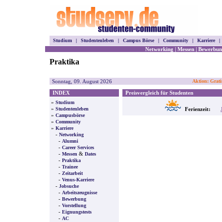
Studium
|
Studentenleben
|
Campus Börse
|
Community
|
Karriere
|
Networking
|
Messen
|
Bewerbun
Praktika
Sonntag, 09. August 2026
Aktion: Grati
INDEX
Preisvergleich für Studenten
»
Studium
»
Studentenleben
Ferienzeit:
»
Campusbörse
»
Community
»
Karriere
-
Networking
-
Alumni
-
Career Services
-
&
Messen
Dates
-
Praktika
-
Trainee
-
Zeitarbeit
-
Venus-Karriere
-
Jobsuche
-
Arbeitszeugnisse
-
Bewerbung
-
Vorstellung
-
Eignungstests
-
AC