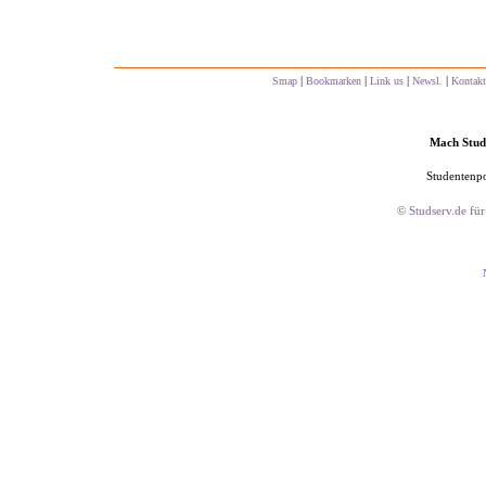
|
|
|
|
Smap
Bookmarken
Link us
Newsl.
Kontakt
Mach Studs
Studentenpo
©
Studserv.de
für