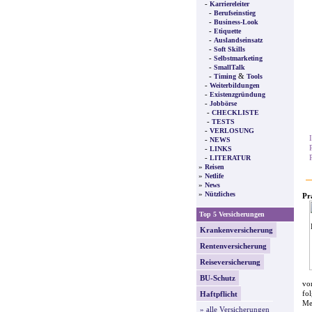
-
Karriereleiter
-
Berufseinstieg
-
Business-Look
-
Etiquette
-
Auslandseinsatz
-
Soft Skills
-
Selbstmarketing
-
SmallTalk
-
&
Timing
Tools
-
Weiterbildungen
-
Existenzgründung
-
Jobbörse
-
CHECKLISTE
-
TESTS
-
VERLOSUNG
-
NEWS
-
LINKS
-
LITERATUR
»
Reisen
»
Netlife
»
News
»
Nützliches
Pr
Top 5 Versicherungen
Krankenversicherung
Rentenversicherung
Reiseversicherung
BU-Schutz
vo
fo
Haftpflicht
Me
» alle Versicherungen