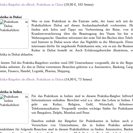
aktika-Ratgeber als eBook: Praktikum in China
(19,90 €, 165 Seiten)
aktika in Dubai
Wen es zum Praktikum in die Emirate zieht, der kann sich mit d
Praktikaführer Dubai auf diesen Auslandsaufenthalt vorbereiten. Hi
finden sich Infos und Tipps zur Vorbereitung der Reise, von d
Krankenversicherung über die Beantragung des Visum bis hin z
Wohnungssuche. Daneben informiert der erste Teil des Buches über Telef
und Internet in Dubai sowie über das Nightlife in der Metropole. Eben
interessant dürfte für angehende Praktikanten sein, wie es um die Busines
Kultur in Dubai bestellt ist. Auch Erfahrungsberichte illustrieren, w
aktika in Dubai ablaufen.
 letzten Teil des Praktika-Ratgebers werden rund 200 Unternehmen vorgestellt, die in der Regi
aktika anbieten. Zu den in Dubai vertretenen Branchen gehören u.a. Automotive, Banking, Carg
emie, Finance, Handel, Logistik, Pharma, Shipping.
aktika-Ratgeber als eBook: Praktikum in Dubai
(14,90 €, 73 Seiten)
aktika in Indien
Für das Praktikum in Indien sind in diesem Praktika-Ratgber hilfreic
Informationen enthalten. Berichtet wird u.a. über das Leben in Indien. 
geht um Kultur, Religion, Geld, Wirtschaft, Arbeitswel
Telekommunikation. Vorgestellt werden wichtige Städte für Praktikant
wie Bangalore, Delphi, Mumbai und Pune.
Daneben enthält der Ratgeber für Praktikanten in Indien auch e
Verzeichnis von Unternehmen, die in Indien Praktika anbiete
ntaktdaten für folgende Branchen sind in diesem Praktikaführer zu finden: Automotive, Banki