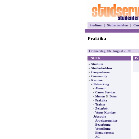
Studium
|
Studentenleben
|
Cam
Praktika
Donnerstag, 06. August 2026
INDEX
Pre
»
Studium
»
Studentenleben
»
Campusbörse
»
Community
»
Karriere
-
Networking
-
Alumni
-
Career Services
-
&
Messen
Dates
-
Praktika
-
Trainee
-
Zeitarbeit
-
Venus-Karriere
-
Jobsuche
-
Arbeitszeugnisse
-
Bewerbung
-
Vorstellung
-
Eignungstests
-
AC