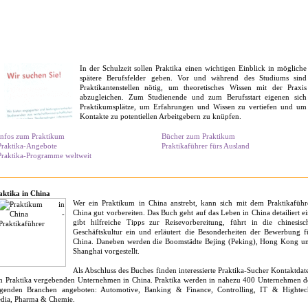
In der Schulzeit sollen Praktika einen wichtigen Einblick in mögliche
spätere Berufsfelder geben. Vor und während des Studiums sind
Praktikantenstellen nötig, um theoretisches Wissen mit der Praxis
abzugleichen. Zum Studienende und zum Berufsstart eigenen sich
Praktikumsplätze, um Erfahrungen und Wissen zu vertiefen und um
Kontakte zu potentiellen Arbeitgebern zu knüpfen.
Infos zum Praktikum
Bücher zum Praktikum
Praktika-Angebote
Praktikaführer fürs Ausland
Praktika-Programme weltweit
aktika in China
Wer ein Praktikum in China anstrebt, kann sich mit dem Praktikaführ
China gut vorbereiten. Das Buch geht auf das Leben in China detailiert ei
gibt hilfreiche Tipps zur Reisevorbereitung, führt in die chinesisc
Geschäftskultur ein und erläutert die Besonderheiten der Bewerbung f
China. Daneben werden die Boomstädte Bejing (Peking), Hong Kong u
Shanghai vorgestellt.
Als Abschluss des Buches finden interessierte Praktika-Sucher Kontaktdat
n Praktika vergebenden Unternehmen in China. Praktika werden in nahezu 400 Unternehmen d
lgenden Branchen angeboten: Automotive, Banking & Finance, Controlling, IT & Hightec
dia, Pharma & Chemie.