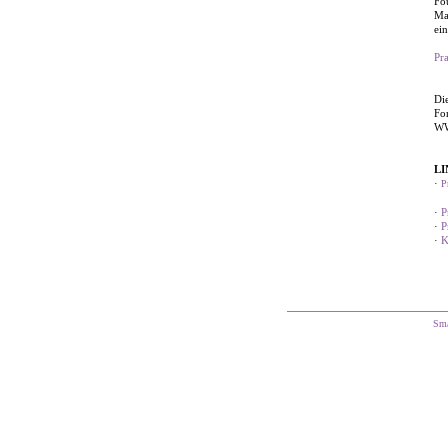
Fo
Ma
ei
Pr
Di
Fo
WW
LI
·
P
·
P
·
P
·
K
Sm