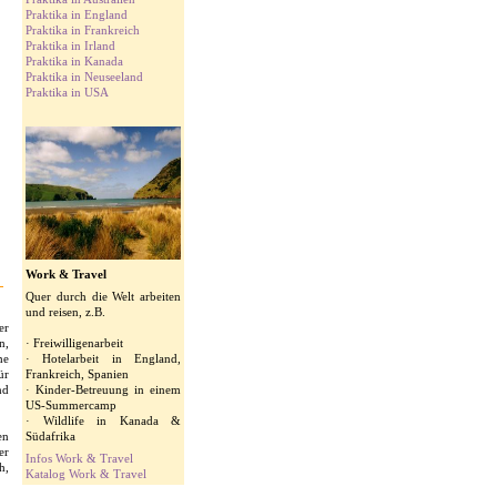
Praktika in England
Praktika in Frankreich
Praktika in Irland
Praktika in Kanada
Praktika in Neuseeland
Praktika in USA
Work & Travel
Quer durch die Welt arbeiten
und reisen, z.B.
er
n,
· Freiwilligenarbeit
he
· Hotelarbeit in England,
ür
Frankreich, Spanien
nd
· Kinder-Betreuung in einem
US-Summercamp
· Wildlife in Kanada &
en
Südafrika
er
Infos Work & Travel
h,
Katalog Work & Travel