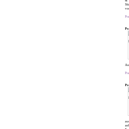
& 
Sh
vo
Pr
Pr
Au
Pr
Pr
au
an