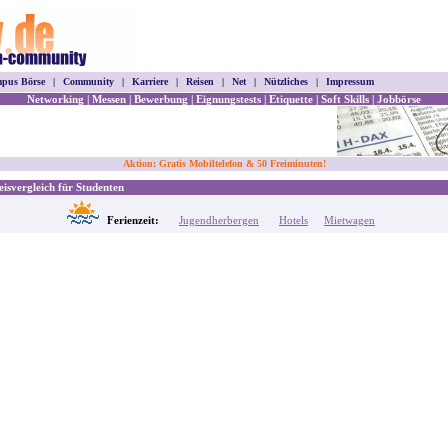
pus Börse
|
Community
|
Karriere
|
Reisen
|
Net
|
Nützliches
|
Impressum
Networking
|
Messen
|
Bewerbung
|
Eignungstests
|
Etiquette
|
Soft Skills
|
Jobbörse
Aktion: Gratis Mobiltelefon & 50 Freiminuten!
isvergleich für Studenten
Ferienzeit:
Jugendherbergen
Hotels
Mietwagen