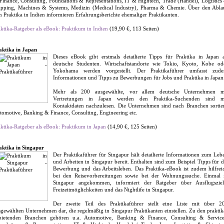
Finance, Consulting, Foundations & Representations, IT & Hightech, Trade (Handel), Logistics
ipping, Machines & Systems, Medizin (Medical Industry), Pharma & Chemie. Über den Abla
n Praktika in Indien informieren Erfahrungsberichte ehemaliger Praktikanten.
aktika-Ratgeber als eBook: Praktikum in Indien
(19,90 €, 113 Seiten)
aktika in Japan
Dieses eBook gibt erstmals detailierte Tipps für Praktika in Japan 
deutsche Studenten. Wirtschaftstandorte wie Tokio, Kyoto, Kobe od
Yokohama werden vorgestellt. Der Praktikaführer umfasst zud
Informationen und Tipps zu Bewerbungen für Jobs und Praktika in Japan
Mehr als 200 ausgewählte, vor allem deutsche Unternehmen m
Vertretungen in Japan werden den Praktika-Suchenden sind m
Kontaktdaten nachzulesen. Die Unternehmen sind nach Branchen sortier
tomotive, Banking & Finance, Consulting, Engineering etc.
aktika-Ratgeber als eBook: Praktikum in Japan
(14,90 €, 125 Seiten)
aktika in Singapur
Der Praktikaführer für Singapur hält detailierte Informationen zum Leb
und Arbeiten in Singapur bereit. Enthalten sind zum Beispiel Tipps für d
Bewerbung und das Arbeitsleben. Das Praktika-eBook ist zudem hilfrei
bei den Reisevorbereitungen sowie bei der Wohnungssuche. Einmal 
Singapur angekommen, informiert der Ratgeber über Ausflugsziel
Freizeitmöglichkeiten und das Nightlife in Singapur.
Der zweite Teil des Praktikaführer stellt eine Liste mit über 2
sgewählten Unternehmen dar, die regelmäßig in Singapur Praktikanten einstellen. Zu den praktik
bietenden Branchen gehören u.a. Automotive, Banking & Finance, Consulting & Service