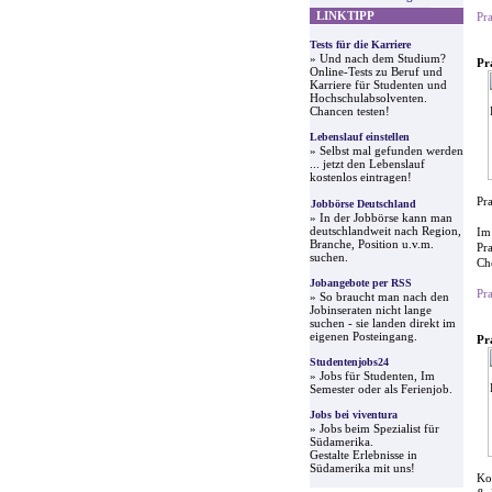
LINKTIPP
Pr
Tests für die Karriere
» Und nach dem Studium?
Pr
Online-Tests zu Beruf und
Karriere für Studenten und
Hochschulabsolventen.
Chancen testen!
Lebenslauf einstellen
» Selbst mal gefunden werden
... jetzt den Lebenslauf
kostenlos eintragen!
Pr
Jobbörse Deutschland
» In der Jobbörse kann man
deutschlandweit nach Region,
Im
Branche, Position u.v.m.
Pr
suchen.
Ch
Jobangebote per RSS
Pr
» So braucht man nach den
Jobinseraten nicht lange
suchen - sie landen direkt im
eigenen Posteingang.
Pr
Studentenjobs24
» Jobs für Studenten, Im
Semester oder als Ferienjob.
Jobs bei viventura
» Jobs beim Spezialist für
Südamerika.
Gestalte Erlebnisse in
Südamerika mit uns!
Ko