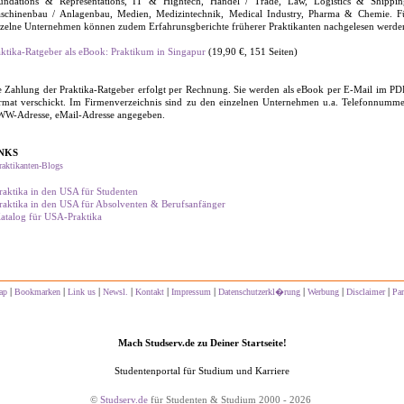
undations & Representations, IT & Hightech, Handel / Trade, Law, Logistics & Shippin
schinenbau / Anlagenbau, Medien, Medizintechnik, Medical Industry, Pharma & Chemie. F
nzelne Unternehmen können zudem Erfahrunsgberichte früherer Praktikanten nachgelesen werde
aktika-Ratgeber als eBook: Praktikum in Singapur
(19,90 €, 151 Seiten)
e Zahlung der Praktika-Ratgeber erfolgt per Rechnung. Sie werden als eBook per E-Mail im PD
rmat verschickt. Im Firmenverzeichnis sind zu den einzelnen Unternehmen u.a. Telefonnumme
W-Adresse, eMail-Adresse angegeben.
NKS
raktikanten-Blogs
raktika in den USA für Studenten
raktika in den USA für Absolventen & Berufsanfänger
atalog für USA-Praktika
|
|
|
|
|
|
|
|
|
ap
Bookmarken
Link us
Newsl.
Kontakt
Impressum
Datenschutzerkl�rung
Werbung
Disclaimer
Par
Mach Studserv.de zu Deiner Startseite!
Studentenportal für Studium und Karriere
©
Studserv.de
für Studenten & Studium 2000 - 2026