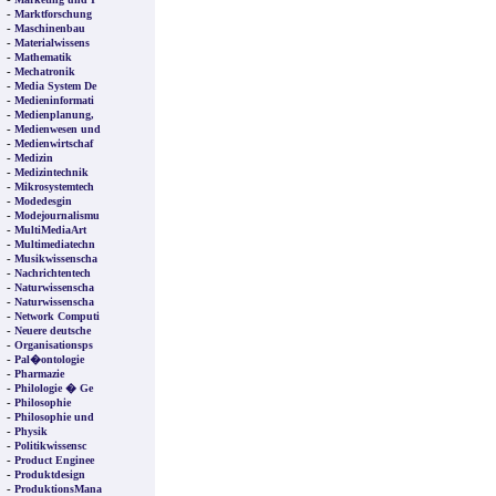
-
Marktforschung
-
Maschinenbau
-
Materialwissens
-
Mathematik
-
Mechatronik
-
Media System De
-
Medieninformati
-
Medienplanung,
-
Medienwesen und
-
Medienwirtschaf
-
Medizin
-
Medizintechnik
-
Mikrosystemtech
-
Modedesgin
-
Modejournalismu
-
MultiMediaArt
-
Multimediatechn
-
Musikwissenscha
-
Nachrichtentech
-
Naturwissenscha
-
Naturwissenscha
-
Network Computi
-
Neuere deutsche
-
Organisationsps
-
Pal�ontologie
-
Pharmazie
-
Philologie � Ge
-
Philosophie
-
Philosophie und
-
Physik
-
Politikwissensc
-
Product Enginee
-
Produktdesign
-
ProduktionsMana