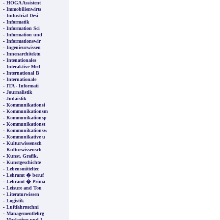
-
HOGA Assistent
-
Immobilienwirts
-
Industrial Desi
-
Informatik
-
Information Sci
-
Information und
-
Informationswir
-
Ingenieurwissen
-
Innenarchitektu
-
Intenationales
-
Interaktive Med
-
International B
-
Internationale
-
ITA - Informati
-
Journalistik
-
Judaistik
-
Kommunikationsi
-
Kommunikationsm
-
Kommunikationsp
-
Kommunikationst
-
Kommunikationsw
-
Kommunikative u
-
Kulturwissensch
-
Kulturwissensch
-
Kunst, Grafik,
-
Kunstgeschichte
-
Lebensmitteltec
-
Lehramt � beruf
-
Lehramt � Prima
-
Leisure and Tou
-
Literaturwissen
-
Logistik
-
Luftfahrttechni
-
Managementlehrg
-
Marketing und I