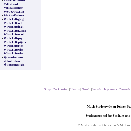
-
Veterin�rmedizi
-
Volkskunde
-
Volkswirtschaft
-
Werbewirtschaft
-
Werkstoffwissen
-
Wirtschaftsgeog
-
Wirtschaftsinfo
-
Wirtschaftsinge
-
Wirtschaftskomm
-
Wirtschaftsmath
-
Wirtschaftspsyc
-
Wirtschaftsp�da
-
Wirtschaftsrech
-
Wirtschaftswiss
-
Wirtschaftswiss
-
�bersetzer und
-
Zahnheilkunde
-
�kotrophologie
|
|
|
|
|
|
Smap
Bookmarken
Link us
Newsl.
Kontakt
Impressum
Datensch
Mach Studserv.de zu Deiner Sta
Studentenportal für Studium und
©
Studserv.de
für Studenten & Studiu