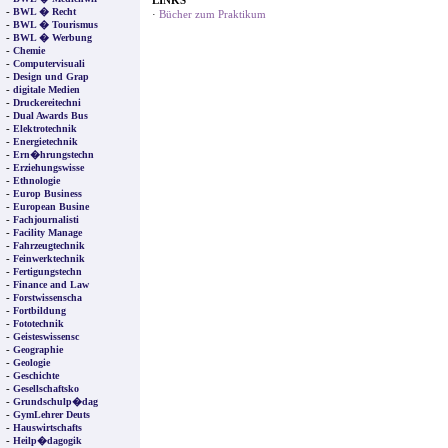
LINKS
-
BWL � Recht
·
Bücher zum Praktikum
-
BWL � Tourismus
-
BWL � Werbung
-
Chemie
-
Computervisuali
-
Design und Grap
-
digitale Medien
-
Druckereitechni
-
Dual Awards Bus
-
Elektrotechnik
-
Energietechnik
-
Ern�hrungstechn
-
Erziehungswisse
-
Ethnologie
-
Europ Business
-
European Busine
-
Fachjournalisti
-
Facility Manage
-
Fahrzeugtechnik
-
Feinwerktechnik
-
Fertigungstechn
-
Finance and Law
-
Forstwissenscha
-
Fortbildung
-
Fototechnik
-
Geisteswissensc
-
Geographie
-
Geologie
-
Geschichte
-
Gesellschaftsko
-
Grundschulp�dag
-
GymLehrer Deuts
-
Hauswirtschafts
-
Heilp�dagogik