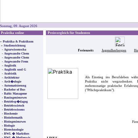
Sonntag, 09. August 2026
Praktika online
Preisvergleich für Studenten
»
Praktika & Praktikum
»
Studienrichtung
-
Agrarwissenscha
Ferienzeit:
Jugendherbergen
Ho
-
Angewandte Chem
-
Angewandte Chem
-
Angewandte Frem
-
Anglistik
-
Anglistik und G
-
Arabistik
Als Einstieg ins Berufsleben wä
-
Architektur
-
Praktika nicht wegzudenken. F
Arch�ologie
-
Automatisierung
mehrmonatige praktische Erfahrung
-
Bachelor of Bus
("Pflichtpraktikum").
-
Baltic Manageme
-
Bauingenieurwes
-
Betriebsp�dagog
-
Betriebswirtsch
-
Betriebswissens
-
Biochemie
-
Bioinformatik
-
Bioingenieurwes
Firm
-
Biologie
-
Biotechnologie
-
BWL � Marktfors
-
BWL � Medienwir