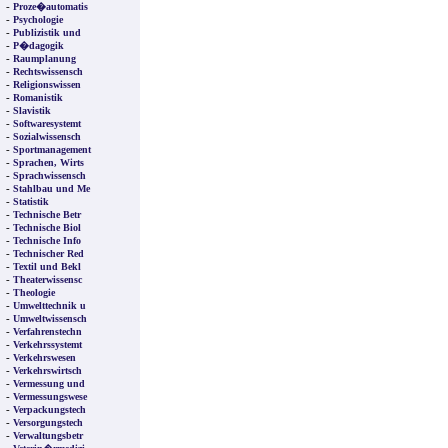
-
Proze�automatis
-
Psychologie
-
Publizistik und
-
P�dagogik
-
Raumplanung
-
Rechtswissensch
-
Religionswissen
-
Romanistik
-
Slavistik
-
Softwaresystemt
-
Sozialwissensch
-
Sportmanagement
-
Sprachen, Wirts
-
Sprachwissensch
-
Stahlbau und Me
-
Statistik
-
Technische Betr
-
Technische Biol
-
Technische Info
-
Technischer Red
-
Textil und Bekl
-
Theaterwissensc
-
Theologie
-
Umwelttechnik u
-
Umweltwissensch
-
Verfahrenstechn
-
Verkehrssystemt
-
Verkehrswesen
-
Verkehrswirtsch
-
Vermessung und
-
Vermessungswese
-
Verpackungstech
-
Versorgungstech
-
Verwaltungsbetr