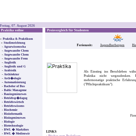
Freitag, 07. August 2026
Praktika online
Preisvergleich für Studenten
»
Praktika & Praktikum
»
Studienrichtung
Ferienzeit:
Jugendherbergen
Ho
-
Agrarwissenscha
-
Angewandte Chem
-
Angewandte Chem
-
Angewandte Frem
-
Anglistik
-
Anglistik und G
-
Arabistik
Als Einstieg ins Berufsleben wä
-
Architektur
Praktika nicht wegzudenken. F
-
Arch�ologie
mehrmonatige praktische Erfahrung
-
Automatisierung
("Pflichtpraktikum").
-
Bachelor of Bus
-
Baltic Manageme
-
Bauingenieurwes
-
Betriebsp�dagog
-
Betriebswirtsch
-
Betriebswissens
-
Biochemie
-
Bioinformatik
Firm
-
Bioingenieurwes
-
Biologie
-
Biotechnologie
-
BWL � Marktfors
LINKS
-
BWL � Medienwir
·
Bücher zum Praktikum