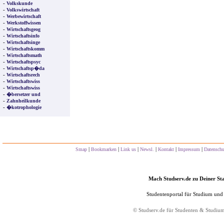
-
Volkskunde
-
Volkswirtschaft
-
Werbewirtschaft
-
Werkstoffwissen
-
Wirtschaftsgeog
-
Wirtschaftsinfo
-
Wirtschaftsinge
-
Wirtschaftskomm
-
Wirtschaftsmath
-
Wirtschaftspsyc
-
Wirtschaftsp�da
-
Wirtschaftsrech
-
Wirtschaftswiss
-
Wirtschaftswiss
-
�bersetzer und
-
Zahnheilkunde
-
�kotrophologie
|
|
|
|
|
|
Smap
Bookmarken
Link us
Newsl.
Kontakt
Impressum
Datensch
Mach Studserv.de zu Deiner Sta
Studentenportal für Studium und
©
Studserv.de
für Studenten & Studiu