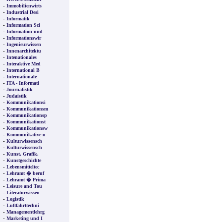
-
Immobilienwirts
-
Industrial Desi
-
Informatik
-
Information Sci
-
Information und
-
Informationswir
-
Ingenieurwissen
-
Innenarchitektu
-
Intenationales
-
Interaktive Med
-
International B
-
Internationale
-
ITA - Informati
-
Journalistik
-
Judaistik
-
Kommunikationsi
-
Kommunikationsm
-
Kommunikationsp
-
Kommunikationst
-
Kommunikationsw
-
Kommunikative u
-
Kulturwissensch
-
Kulturwissensch
-
Kunst, Grafik,
-
Kunstgeschichte
-
Lebensmitteltec
-
Lehramt � beruf
-
Lehramt � Prima
-
Leisure and Tou
-
Literaturwissen
-
Logistik
-
Luftfahrttechni
-
Managementlehrg
-
Marketing und I