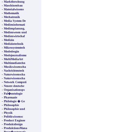
-
Marktforschung
-
Maschinenbau
-
Materialwissens
-
Mathematik
-
Mechatronik
-
Media System De
-
Medieninformati
-
Medienplanung,
-
Medienwesen und
-
Medienwirtschaf
-
Medizin
-
Medizintechnik
-
Mikrosystemtech
-
Modedesgin
-
Modejournalismu
-
MultiMediaArt
-
Multimediatechn
-
Musikwissenscha
-
Nachrichtentech
-
Naturwissenscha
-
Naturwissenscha
-
Network Computi
-
Neuere deutsche
-
Organisationsps
-
Pal�ontologie
-
Pharmazie
-
Philologie � Ge
-
Philosophie
-
Philosophie und
-
Physik
-
Politikwissensc
-
Product Enginee
-
Produktdesign
-
ProduktionsMana
-
Proze�automatis