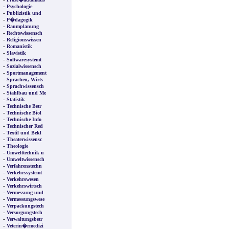
-
Psychologie
-
Publizistik und
-
P�dagogik
-
Raumplanung
-
Rechtswissensch
-
Religionswissen
-
Romanistik
-
Slavistik
-
Softwaresystemt
-
Sozialwissensch
-
Sportmanagement
-
Sprachen, Wirts
-
Sprachwissensch
-
Stahlbau und Me
-
Statistik
-
Technische Betr
-
Technische Biol
-
Technische Info
-
Technischer Red
-
Textil und Bekl
-
Theaterwissensc
-
Theologie
-
Umwelttechnik u
-
Umweltwissensch
-
Verfahrenstechn
-
Verkehrssystemt
-
Verkehrswesen
-
Verkehrswirtsch
-
Vermessung und
-
Vermessungswese
-
Verpackungstech
-
Versorgungstech
-
Verwaltungsbetr
-
Veterin�rmedizi