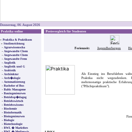
Donnerstag, 06. August 2026
Praktika online
Preisvergleich für Studenten
»
Praktika & Praktikum
»
Studienrichtung
-
Agrarwissenscha
Ferienzeit:
Jugendherbergen
Ho
-
Angewandte Chem
-
Angewandte Chem
-
Angewandte Frem
-
Anglistik
-
Anglistik und G
-
Arabistik
Als Einstieg ins Berufsleben wä
-
Architektur
-
Praktika nicht wegzudenken. F
Arch�ologie
-
Automatisierung
mehrmonatige praktische Erfahrung
-
Bachelor of Bus
("Pflichtpraktikum").
-
Baltic Manageme
-
Bauingenieurwes
-
Betriebsp�dagog
-
Betriebswirtsch
-
Betriebswissens
-
Biochemie
-
Bioinformatik
-
Bioingenieurwes
Firm
-
Biologie
-
Biotechnologie
-
BWL � Marktfors
-
BWL � Medienwir