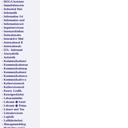
-
HOGA Assistent
-
Immobilienwirts
-
Industrial Desi
-
Informatik
-
Information Sci
-
Information und
-
Informationswir
-
Ingenieurwissen
-
Innenarchitektu
-
Intenationales
-
Interaktive Med
-
International B
-
Internationale
-
ITA - Informati
-
Journalistik
-
Judaistik
-
Kommunikationsi
-
Kommunikationsm
-
Kommunikationsp
-
Kommunikationst
-
Kommunikationsw
-
Kommunikative u
-
Kulturwissensch
-
Kulturwissensch
-
Kunst, Grafik,
-
Kunstgeschichte
-
Lebensmitteltec
-
Lehramt � beruf
-
Lehramt � Prima
-
Leisure and Tou
-
Literaturwissen
-
Logistik
-
Luftfahrttechni
-
Managementlehrg
-
Marketing und I