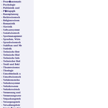
-
Proze�automatis
-
Psychologie
-
Publizistik und
-
P�dagogik
-
Raumplanung
-
Rechtswissensch
-
Religionswissen
-
Romanistik
-
Slavistik
-
Softwaresystemt
-
Sozialwissensch
-
Sportmanagement
-
Sprachen, Wirts
-
Sprachwissensch
-
Stahlbau und Me
-
Statistik
-
Technische Betr
-
Technische Biol
-
Technische Info
-
Technischer Red
-
Textil und Bekl
-
Theaterwissensc
-
Theologie
-
Umwelttechnik u
-
Umweltwissensch
-
Verfahrenstechn
-
Verkehrssystemt
-
Verkehrswesen
-
Verkehrswirtsch
-
Vermessung und
-
Vermessungswese
-
Verpackungstech
-
Versorgungstech
-
Verwaltungsbetr