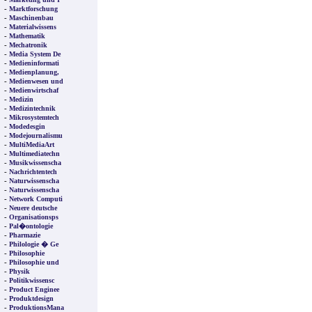
-
Marktforschung
-
Maschinenbau
-
Materialwissens
-
Mathematik
-
Mechatronik
-
Media System De
-
Medieninformati
-
Medienplanung,
-
Medienwesen und
-
Medienwirtschaf
-
Medizin
-
Medizintechnik
-
Mikrosystemtech
-
Modedesgin
-
Modejournalismu
-
MultiMediaArt
-
Multimediatechn
-
Musikwissenscha
-
Nachrichtentech
-
Naturwissenscha
-
Naturwissenscha
-
Network Computi
-
Neuere deutsche
-
Organisationsps
-
Pal�ontologie
-
Pharmazie
-
Philologie � Ge
-
Philosophie
-
Philosophie und
-
Physik
-
Politikwissensc
-
Product Enginee
-
Produktdesign
-
ProduktionsMana