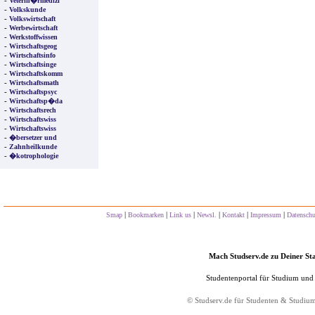
-
Veterin�rmedizi
-
Volkskunde
-
Volkswirtschaft
-
Werbewirtschaft
-
Werkstoffwissen
-
Wirtschaftsgeog
-
Wirtschaftsinfo
-
Wirtschaftsinge
-
Wirtschaftskomm
-
Wirtschaftsmath
-
Wirtschaftspsyc
-
Wirtschaftsp�da
-
Wirtschaftsrech
-
Wirtschaftswiss
-
Wirtschaftswiss
-
�bersetzer und
-
Zahnheilkunde
-
�kotrophologie
|
|
|
|
|
|
Smap
Bookmarken
Link us
Newsl.
Kontakt
Impressum
Datensch
Mach Studserv.de zu Deiner Sta
Studentenportal für Studium und
©
Studserv.de
für Studenten & Studiu