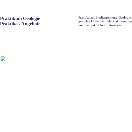
Praktika zur Studienrichtung Geologie
Praktikum Geologie
gesucht? Finde hier dein Praktikum un
Praktika - Angebote
sammle praktische Erfahrungen.