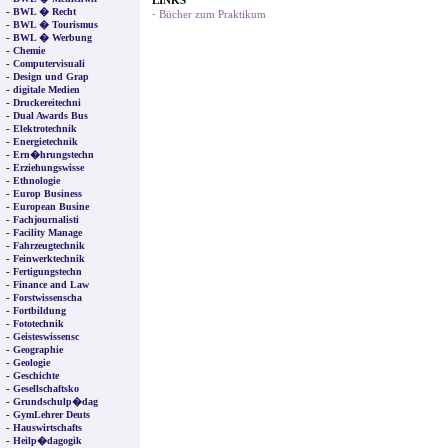
LINKS
-
BWL � Recht
·
Bücher zum Praktikum
-
BWL � Tourismus
-
BWL � Werbung
-
Chemie
-
Computervisuali
-
Design und Grap
-
digitale Medien
-
Druckereitechni
-
Dual Awards Bus
-
Elektrotechnik
-
Energietechnik
-
Ern�hrungstechn
-
Erziehungswisse
-
Ethnologie
-
Europ Business
-
European Busine
-
Fachjournalisti
-
Facility Manage
-
Fahrzeugtechnik
-
Feinwerktechnik
-
Fertigungstechn
-
Finance and Law
-
Forstwissenscha
-
Fortbildung
-
Fototechnik
-
Geisteswissensc
-
Geographie
-
Geologie
-
Geschichte
-
Gesellschaftsko
-
Grundschulp�dag
-
GymLehrer Deuts
-
Hauswirtschafts
-
Heilp�dagogik