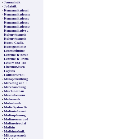
-
Journalistik
-
Judaistik
-
Kommunikationsi
-
Kommunikationsm
-
Kommunikationsp
-
Kommunikationst
-
Kommunikationsw
-
Kommunikative u
-
Kulturwissensch
-
Kulturwissensch
-
Kunst, Grafik,
-
Kunstgeschichte
-
Lebensmitteltec
-
Lehramt � beruf
-
Lehramt � Prima
-
Leisure and Tou
-
Literaturwissen
-
Logistik
-
Luftfahrttechni
-
Managementlehrg
-
Marketing und I
-
Marktforschung
-
Maschinenbau
-
Materialwissens
-
Mathematik
-
Mechatronik
-
Media System De
-
Medieninformati
-
Medienplanung,
-
Medienwesen und
-
Medienwirtschaf
-
Medizin
-
Medizintechnik
-
Mikrosystemtech