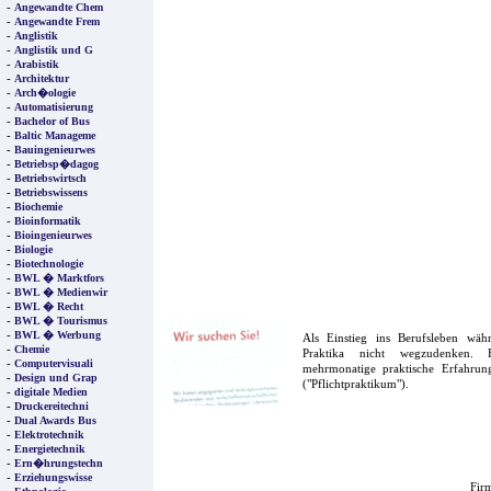
-
Angewandte Chem
-
Angewandte Frem
-
Anglistik
-
Anglistik und G
-
Arabistik
-
Architektur
-
Arch�ologie
-
Automatisierung
-
Bachelor of Bus
-
Baltic Manageme
-
Bauingenieurwes
-
Betriebsp�dagog
-
Betriebswirtsch
-
Betriebswissens
-
Biochemie
-
Bioinformatik
-
Bioingenieurwes
-
Biologie
-
Biotechnologie
-
BWL � Marktfors
-
BWL � Medienwir
-
BWL � Recht
-
BWL � Tourismus
-
BWL � Werbung
Als Einstieg ins Berufsleben wä
-
Chemie
Praktika nicht wegzudenken. F
-
Computervisuali
mehrmonatige praktische Erfahrung
-
Design und Grap
("Pflichtpraktikum").
-
digitale Medien
-
Druckereitechni
-
Dual Awards Bus
-
Elektrotechnik
-
Energietechnik
-
Ern�hrungstechn
-
Erziehungswisse
Firm