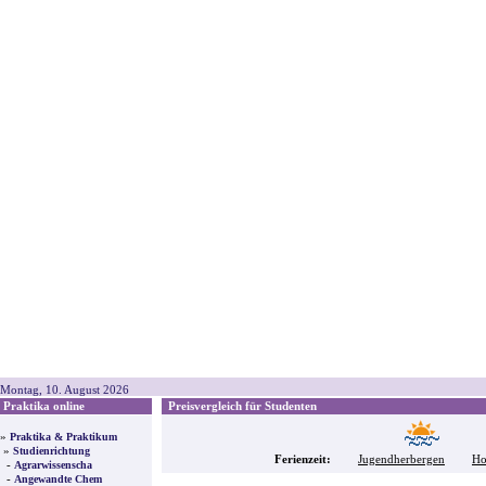
Montag, 10. August 2026
Praktika online
Preisvergleich für Studenten
»
Praktika & Praktikum
»
Studienrichtung
Ferienzeit:
Jugendherbergen
Ho
-
Agrarwissenscha
-
Angewandte Chem