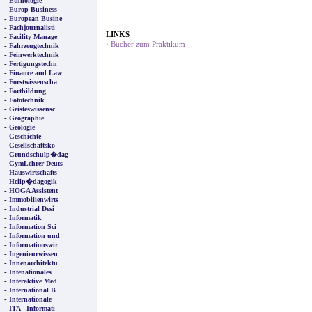
-
Ethnologie
-
Europ Business
-
European Busine
-
Fachjournalisti
LINKS
-
Facility Manage
·
Bücher zum Praktikum
-
Fahrzeugtechnik
-
Feinwerktechnik
-
Fertigungstechn
-
Finance and Law
-
Forstwissenscha
-
Fortbildung
-
Fototechnik
-
Geisteswissensc
-
Geographie
-
Geologie
-
Geschichte
-
Gesellschaftsko
-
Grundschulp�dag
-
GymLehrer Deuts
-
Hauswirtschafts
-
Heilp�dagogik
-
HOGA Assistent
-
Immobilienwirts
-
Industrial Desi
-
Informatik
-
Information Sci
-
Information und
-
Informationswir
-
Ingenieurwissen
-
Innenarchitektu
-
Intenationales
-
Interaktive Med
-
International B
-
Internationale
-
ITA - Informati