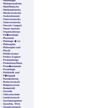
-
Modedesgin
-
Modejournalismu
-
MultiMediaArt
-
Multimediatechn
-
Musikwissenscha
-
Nachrichtentech
-
Naturwissenscha
-
Naturwissenscha
-
Network Computi
-
Neuere deutsche
-
Organisationsps
-
Pal�ontologie
-
Pharmazie
-
Philologie � Ge
-
Philosophie
-
Philosophie und
-
Physik
-
Politikwissensc
-
Product Enginee
-
Produktdesign
-
ProduktionsMana
-
Proze�automatis
-
Psychologie
-
Publizistik und
-
P�dagogik
-
Raumplanung
-
Rechtswissensch
-
Religionswissen
-
Romanistik
-
Slavistik
-
Softwaresystemt
-
Sozialwissensch
-
Sportmanagement
-
Sprachen, Wirts
-
Sprachwissensch