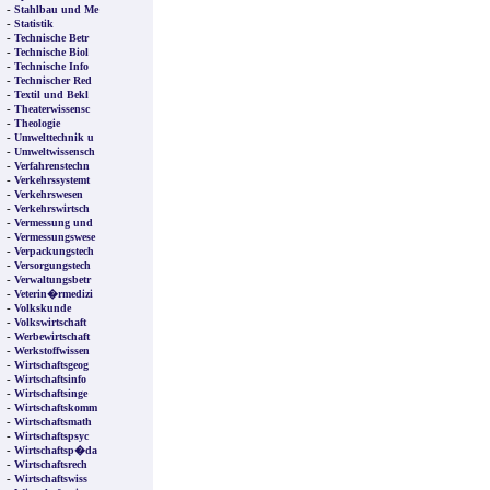
-
Stahlbau und Me
-
Statistik
-
Technische Betr
-
Technische Biol
-
Technische Info
-
Technischer Red
-
Textil und Bekl
-
Theaterwissensc
-
Theologie
-
Umwelttechnik u
-
Umweltwissensch
-
Verfahrenstechn
-
Verkehrssystemt
-
Verkehrswesen
-
Verkehrswirtsch
-
Vermessung und
-
Vermessungswese
-
Verpackungstech
-
Versorgungstech
-
Verwaltungsbetr
-
Veterin�rmedizi
-
Volkskunde
-
Volkswirtschaft
-
Werbewirtschaft
-
Werkstoffwissen
-
Wirtschaftsgeog
-
Wirtschaftsinfo
-
Wirtschaftsinge
-
Wirtschaftskomm
-
Wirtschaftsmath
-
Wirtschaftspsyc
-
Wirtschaftsp�da
-
Wirtschaftsrech
-
Wirtschaftswiss