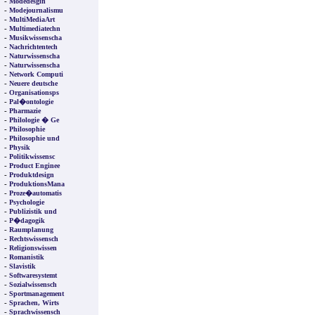
-
Modedesgin
-
Modejournalismu
-
MultiMediaArt
-
Multimediatechn
-
Musikwissenscha
-
Nachrichtentech
-
Naturwissenscha
-
Naturwissenscha
-
Network Computi
-
Neuere deutsche
-
Organisationsps
-
Pal�ontologie
-
Pharmazie
-
Philologie � Ge
-
Philosophie
-
Philosophie und
-
Physik
-
Politikwissensc
-
Product Enginee
-
Produktdesign
-
ProduktionsMana
-
Proze�automatis
-
Psychologie
-
Publizistik und
-
P�dagogik
-
Raumplanung
-
Rechtswissensch
-
Religionswissen
-
Romanistik
-
Slavistik
-
Softwaresystemt
-
Sozialwissensch
-
Sportmanagement
-
Sprachen, Wirts
-
Sprachwissensch