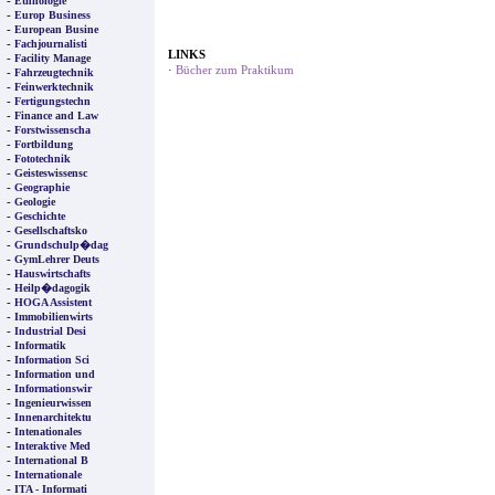
-
Ethnologie
-
Europ Business
-
European Busine
-
Fachjournalisti
LINKS
-
Facility Manage
·
Bücher zum Praktikum
-
Fahrzeugtechnik
-
Feinwerktechnik
-
Fertigungstechn
-
Finance and Law
-
Forstwissenscha
-
Fortbildung
-
Fototechnik
-
Geisteswissensc
-
Geographie
-
Geologie
-
Geschichte
-
Gesellschaftsko
-
Grundschulp�dag
-
GymLehrer Deuts
-
Hauswirtschafts
-
Heilp�dagogik
-
HOGA Assistent
-
Immobilienwirts
-
Industrial Desi
-
Informatik
-
Information Sci
-
Information und
-
Informationswir
-
Ingenieurwissen
-
Innenarchitektu
-
Intenationales
-
Interaktive Med
-
International B
-
Internationale
-
ITA - Informati