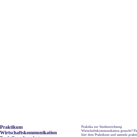
Praktikum
Praktika zur Studienrichtung
Wirtschaftskommunikation gesucht? Fi
Wirtschaftskommunikation
hier dein Praktikum und sammle prakti