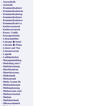
-
Journalistik
-
Judaistik
-
Kommunikationsi
-
Kommunikationsm
-
Kommunikationsp
-
Kommunikationst
-
Kommunikationsw
-
Kommunikative u
-
Kulturwissensch
-
Kulturwissensch
-
Kunst, Grafik,
-
Kunstgeschichte
-
Lebensmitteltec
-
Lehramt � beruf
-
Lehramt � Prima
-
Leisure and Tou
-
Literaturwissen
-
Logistik
-
Luftfahrttechni
-
Managementlehrg
-
Marketing und I
-
Marktforschung
-
Maschinenbau
-
Materialwissens
-
Mathematik
-
Mechatronik
-
Media System De
-
Medieninformati
-
Medienplanung,
-
Medienwesen und
-
Medienwirtschaf
-
Medizin
-
Medizintechnik
-
Mikrosystemtech