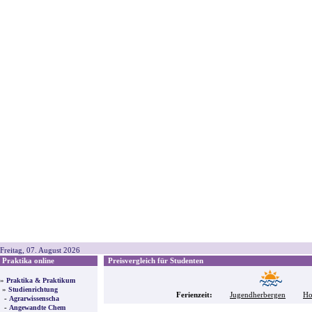
Freitag, 07. August 2026
Praktika online
Preisvergleich für Studenten
»
Praktika & Praktikum
»
Studienrichtung
Ferienzeit:
Jugendherbergen
Ho
-
Agrarwissenscha
-
Angewandte Chem