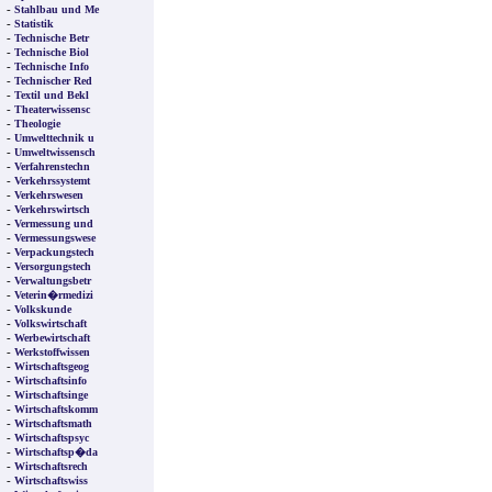
-
Stahlbau und Me
-
Statistik
-
Technische Betr
-
Technische Biol
-
Technische Info
-
Technischer Red
-
Textil und Bekl
-
Theaterwissensc
-
Theologie
-
Umwelttechnik u
-
Umweltwissensch
-
Verfahrenstechn
-
Verkehrssystemt
-
Verkehrswesen
-
Verkehrswirtsch
-
Vermessung und
-
Vermessungswese
-
Verpackungstech
-
Versorgungstech
-
Verwaltungsbetr
-
Veterin�rmedizi
-
Volkskunde
-
Volkswirtschaft
-
Werbewirtschaft
-
Werkstoffwissen
-
Wirtschaftsgeog
-
Wirtschaftsinfo
-
Wirtschaftsinge
-
Wirtschaftskomm
-
Wirtschaftsmath
-
Wirtschaftspsyc
-
Wirtschaftsp�da
-
Wirtschaftsrech
-
Wirtschaftswiss