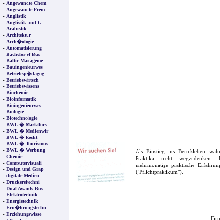
-
Angewandte Chem
-
Angewandte Frem
-
Anglistik
-
Anglistik und G
-
Arabistik
-
Architektur
-
Arch�ologie
-
Automatisierung
-
Bachelor of Bus
-
Baltic Manageme
-
Bauingenieurwes
-
Betriebsp�dagog
-
Betriebswirtsch
-
Betriebswissens
-
Biochemie
-
Bioinformatik
-
Bioingenieurwes
-
Biologie
-
Biotechnologie
-
BWL � Marktfors
-
BWL � Medienwir
-
BWL � Recht
-
BWL � Tourismus
-
BWL � Werbung
Als Einstieg ins Berufsleben wä
-
Chemie
Praktika nicht wegzudenken. F
-
Computervisuali
mehrmonatige praktische Erfahrung
-
Design und Grap
("Pflichtpraktikum").
-
digitale Medien
-
Druckereitechni
-
Dual Awards Bus
-
Elektrotechnik
-
Energietechnik
-
Ern�hrungstechn
-
Erziehungswisse
Firm