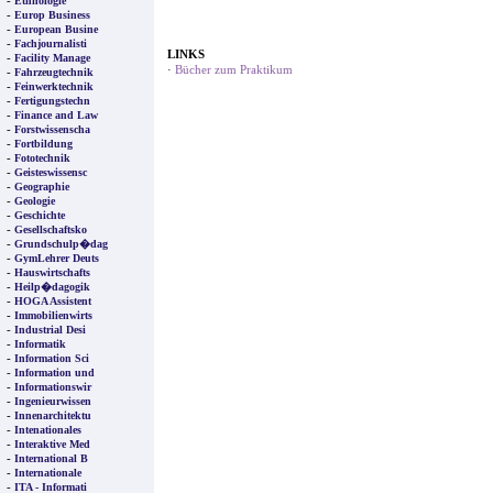
-
Ethnologie
-
Europ Business
-
European Busine
-
Fachjournalisti
LINKS
-
Facility Manage
·
Bücher zum Praktikum
-
Fahrzeugtechnik
-
Feinwerktechnik
-
Fertigungstechn
-
Finance and Law
-
Forstwissenscha
-
Fortbildung
-
Fototechnik
-
Geisteswissensc
-
Geographie
-
Geologie
-
Geschichte
-
Gesellschaftsko
-
Grundschulp�dag
-
GymLehrer Deuts
-
Hauswirtschafts
-
Heilp�dagogik
-
HOGA Assistent
-
Immobilienwirts
-
Industrial Desi
-
Informatik
-
Information Sci
-
Information und
-
Informationswir
-
Ingenieurwissen
-
Innenarchitektu
-
Intenationales
-
Interaktive Med
-
International B
-
Internationale
-
ITA - Informati