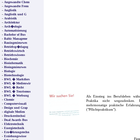
-
Angewandte Chem
-
Angewandte Frem
-
Anglistik
-
Anglistik und G
-
Arabistik
-
Architektur
-
Arch�ologie
-
Automatisierung
-
Bachelor of Bus
-
Baltic Manageme
-
Bauingenieurwes
-
Betriebsp�dagog
-
Betriebswirtsch
-
Betriebswissens
-
Biochemie
-
Bioinformatik
-
Bioingenieurwes
-
Biologie
-
Biotechnologie
-
BWL � Marktfors
-
BWL � Medienwir
-
BWL � Recht
-
BWL � Tourismus
-
BWL � Werbung
Als Einstieg ins Berufsleben wä
-
Chemie
Praktika nicht wegzudenken. F
-
Computervisuali
mehrmonatige praktische Erfahrung
-
Design und Grap
("Pflichtpraktikum").
-
digitale Medien
-
Druckereitechni
-
Dual Awards Bus
-
Elektrotechnik
-
Energietechnik
-
Ern�hrungstechn
-
Erziehungswisse
Firm