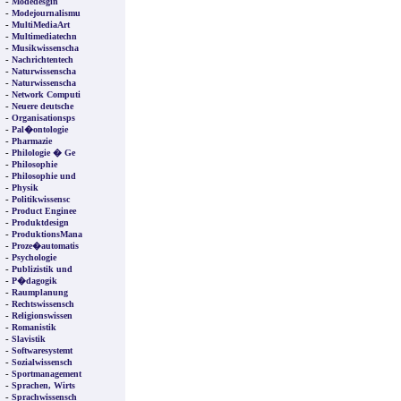
-
Modedesgin
-
Modejournalismu
-
MultiMediaArt
-
Multimediatechn
-
Musikwissenscha
-
Nachrichtentech
-
Naturwissenscha
-
Naturwissenscha
-
Network Computi
-
Neuere deutsche
-
Organisationsps
-
Pal�ontologie
-
Pharmazie
-
Philologie � Ge
-
Philosophie
-
Philosophie und
-
Physik
-
Politikwissensc
-
Product Enginee
-
Produktdesign
-
ProduktionsMana
-
Proze�automatis
-
Psychologie
-
Publizistik und
-
P�dagogik
-
Raumplanung
-
Rechtswissensch
-
Religionswissen
-
Romanistik
-
Slavistik
-
Softwaresystemt
-
Sozialwissensch
-
Sportmanagement
-
Sprachen, Wirts
-
Sprachwissensch