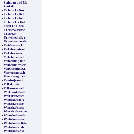
-
Stahlbau und Me
-
Statistik
-
Technische Betr
-
Technische Biol
-
Technische Info
-
Technischer Red
-
Textil und Bekl
-
Theaterwissensc
-
Theologie
-
Umwelttechnik u
-
Umweltwissensch
-
Verfahrenstechn
-
Verkehrssystemt
-
Verkehrswesen
-
Verkehrswirtsch
-
Vermessung und
-
Vermessungswese
-
Verpackungstech
-
Versorgungstech
-
Verwaltungsbetr
-
Veterin�rmedizi
-
Volkskunde
-
Volkswirtschaft
-
Werbewirtschaft
-
Werkstoffwissen
-
Wirtschaftsgeog
-
Wirtschaftsinfo
-
Wirtschaftsinge
-
Wirtschaftskomm
-
Wirtschaftsmath
-
Wirtschaftspsyc
-
Wirtschaftsp�da
-
Wirtschaftsrech
-
Wirtschaftswiss