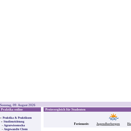
Sonntag, 09. August 2026
Praktika online
Preisvergleich für Studenten
»
Praktika & Praktikum
»
Studienrichtung
Ferienzeit:
Jugendherbergen
Ho
-
Agrarwissenscha
-
Angewandte Chem