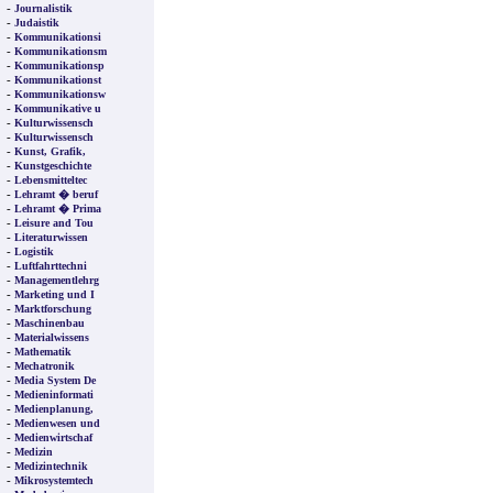
-
Journalistik
-
Judaistik
-
Kommunikationsi
-
Kommunikationsm
-
Kommunikationsp
-
Kommunikationst
-
Kommunikationsw
-
Kommunikative u
-
Kulturwissensch
-
Kulturwissensch
-
Kunst, Grafik,
-
Kunstgeschichte
-
Lebensmitteltec
-
Lehramt � beruf
-
Lehramt � Prima
-
Leisure and Tou
-
Literaturwissen
-
Logistik
-
Luftfahrttechni
-
Managementlehrg
-
Marketing und I
-
Marktforschung
-
Maschinenbau
-
Materialwissens
-
Mathematik
-
Mechatronik
-
Media System De
-
Medieninformati
-
Medienplanung,
-
Medienwesen und
-
Medienwirtschaf
-
Medizin
-
Medizintechnik
-
Mikrosystemtech