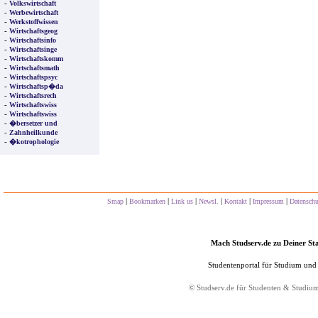
-
Volkswirtschaft
-
Werbewirtschaft
-
Werkstoffwissen
-
Wirtschaftsgeog
-
Wirtschaftsinfo
-
Wirtschaftsinge
-
Wirtschaftskomm
-
Wirtschaftsmath
-
Wirtschaftspsyc
-
Wirtschaftsp�da
-
Wirtschaftsrech
-
Wirtschaftswiss
-
Wirtschaftswiss
-
�bersetzer und
-
Zahnheilkunde
-
�kotrophologie
|
|
|
|
|
|
Smap
Bookmarken
Link us
Newsl.
Kontakt
Impressum
Datensch
Mach Studserv.de zu Deiner Sta
Studentenportal für Studium und
©
Studserv.de
für Studenten & Studiu