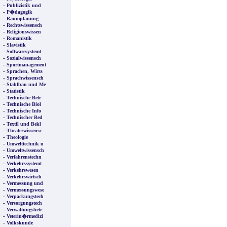
-
Publizistik und
-
P�dagogik
-
Raumplanung
-
Rechtswissensch
-
Religionswissen
-
Romanistik
-
Slavistik
-
Softwaresystemt
-
Sozialwissensch
-
Sportmanagement
-
Sprachen, Wirts
-
Sprachwissensch
-
Stahlbau und Me
-
Statistik
-
Technische Betr
-
Technische Biol
-
Technische Info
-
Technischer Red
-
Textil und Bekl
-
Theaterwissensc
-
Theologie
-
Umwelttechnik u
-
Umweltwissensch
-
Verfahrenstechn
-
Verkehrssystemt
-
Verkehrswesen
-
Verkehrswirtsch
-
Vermessung und
-
Vermessungswese
-
Verpackungstech
-
Versorgungstech
-
Verwaltungsbetr
-
Veterin�rmedizi
-
Volkskunde