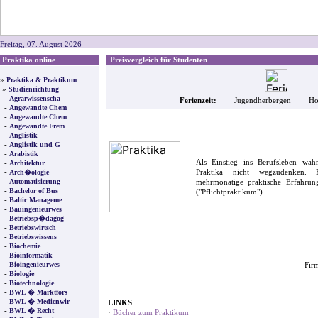
Freitag, 07. August 2026
Praktika online
Preisvergleich für Studenten
»
Praktika & Praktikum
»
Studienrichtung
-
Agrarwissenscha
Ferienzeit:
Jugendherbergen
Ho
-
Angewandte Chem
-
Angewandte Chem
-
Angewandte Frem
-
Anglistik
-
Anglistik und G
-
Arabistik
Als Einstieg ins Berufsleben wä
-
Architektur
-
Praktika nicht wegzudenken. F
Arch�ologie
-
Automatisierung
mehrmonatige praktische Erfahrung
-
Bachelor of Bus
("Pflichtpraktikum").
-
Baltic Manageme
-
Bauingenieurwes
-
Betriebsp�dagog
-
Betriebswirtsch
-
Betriebswissens
-
Biochemie
-
Bioinformatik
-
Bioingenieurwes
Firm
-
Biologie
-
Biotechnologie
-
BWL � Marktfors
-
BWL � Medienwir
LINKS
-
BWL � Recht
·
Bücher zum Praktikum