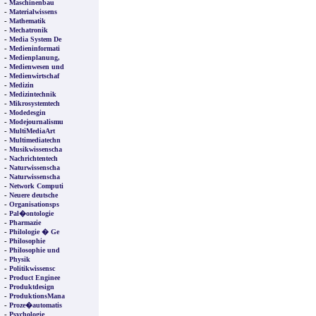
-
Maschinenbau
-
Materialwissens
-
Mathematik
-
Mechatronik
-
Media System De
-
Medieninformati
-
Medienplanung,
-
Medienwesen und
-
Medienwirtschaf
-
Medizin
-
Medizintechnik
-
Mikrosystemtech
-
Modedesgin
-
Modejournalismu
-
MultiMediaArt
-
Multimediatechn
-
Musikwissenscha
-
Nachrichtentech
-
Naturwissenscha
-
Naturwissenscha
-
Network Computi
-
Neuere deutsche
-
Organisationsps
-
Pal�ontologie
-
Pharmazie
-
Philologie � Ge
-
Philosophie
-
Philosophie und
-
Physik
-
Politikwissensc
-
Product Enginee
-
Produktdesign
-
ProduktionsMana
-
Proze�automatis
-
Psychologie