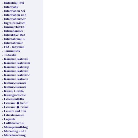
-
Industrial Desi
-
Informatik
-
Information Sci
-
Information und
-
Informationswir
-
Ingenieurwissen
-
Innenarchitektu
-
Intenationales
-
Interaktive Med
-
International B
-
Internationale
-
ITA - Informati
-
Journalistik
-
Judaistik
-
Kommunikationsi
-
Kommunikationsm
-
Kommunikationsp
-
Kommunikationst
-
Kommunikationsw
-
Kommunikative u
-
Kulturwissensch
-
Kulturwissensch
-
Kunst, Grafik,
-
Kunstgeschichte
-
Lebensmitteltec
-
Lehramt � beruf
-
Lehramt � Prima
-
Leisure and Tou
-
Literaturwissen
-
Logistik
-
Luftfahrttechni
-
Managementlehrg
-
Marketing und I
-
Marktforschung