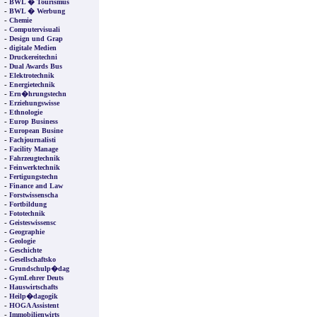
-
BWL � Tourismus
-
BWL � Werbung
-
Chemie
-
Computervisuali
-
Design und Grap
-
digitale Medien
-
Druckereitechni
-
Dual Awards Bus
-
Elektrotechnik
-
Energietechnik
-
Ern�hrungstechn
-
Erziehungswisse
-
Ethnologie
-
Europ Business
-
European Busine
-
Fachjournalisti
-
Facility Manage
-
Fahrzeugtechnik
-
Feinwerktechnik
-
Fertigungstechn
-
Finance and Law
-
Forstwissenscha
-
Fortbildung
-
Fototechnik
-
Geisteswissensc
-
Geographie
-
Geologie
-
Geschichte
-
Gesellschaftsko
-
Grundschulp�dag
-
GymLehrer Deuts
-
Hauswirtschafts
-
Heilp�dagogik
-
HOGA Assistent
-
Immobilienwirts