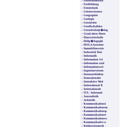
-
Forstwissenscha
-
Fortbildung
-
Fototechnik
-
Geisteswissensc
-
Geographie
-
Geologie
-
Geschichte
-
Gesellschaftsko
-
Grundschulp�dag
-
GymLehrer Deuts
-
Hauswirtschafts
-
Heilp�dagogik
-
HOGA Assistent
-
Immobilienwirts
-
Industrial Desi
-
Informatik
-
Information Sci
-
Information und
-
Informationswir
-
Ingenieurwissen
-
Innenarchitektu
-
Intenationales
-
Interaktive Med
-
International B
-
Internationale
-
ITA - Informati
-
Journalistik
-
Judaistik
-
Kommunikationsi
-
Kommunikationsm
-
Kommunikationsp
-
Kommunikationst
-
Kommunikationsw
-
Kommunikative u
-
Kulturwissensch