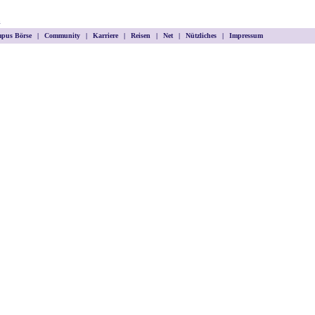
m
pus Börse
|
Community
|
Karriere
|
Reisen
|
Net
|
Nützliches
|
Impressum