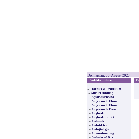
Donnerstag, 06. August 2026
Praktika online
Pre
»
Praktika & Praktikum
»
Studienrichtung
-
Agrarwissenscha
-
Angewandte Chem
-
Angewandte Chem
-
Angewandte Frem
-
Anglistik
-
Anglistik und G
-
Arabistik
-
Architektur
-
Arch�ologie
-
Automatisierung
-
Bachelor of Bus