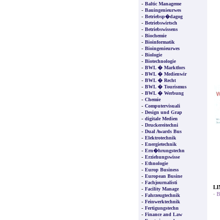
-
Baltic Manageme
-
Bauingenieurwes
-
Betriebsp�dagog
-
Betriebswirtsch
-
Betriebswissens
-
Biochemie
-
Bioinformatik
-
Bioingenieurwes
-
Biologie
-
Biotechnologie
-
BWL � Marktfors
-
BWL � Medienwir
-
BWL � Recht
-
BWL � Tourismus
-
BWL � Werbung
-
Chemie
-
Computervisuali
-
Design und Grap
-
digitale Medien
-
Druckereitechni
-
Dual Awards Bus
-
Elektrotechnik
-
Energietechnik
-
Ern�hrungstechn
-
Erziehungswisse
-
Ethnologie
-
Europ Business
-
European Busine
-
Fachjournalisti
LI
-
Facility Manage
·
B
-
Fahrzeugtechnik
-
Feinwerktechnik
-
Fertigungstechn
-
Finance and Law