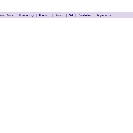
m
pus Börse
|
Community
|
Karriere
|
Reisen
|
Net
|
Nützliches
|
Impressum