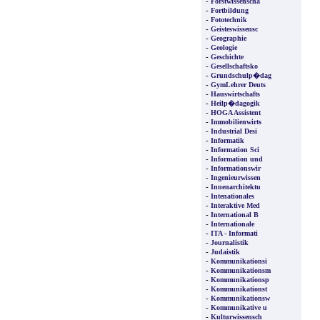
-
Forstwissenscha
-
Fortbildung
-
Fototechnik
-
Geisteswissensc
-
Geographie
-
Geologie
-
Geschichte
-
Gesellschaftsko
-
Grundschulp�dag
-
GymLehrer Deuts
-
Hauswirtschafts
-
Heilp�dagogik
-
HOGA Assistent
-
Immobilienwirts
-
Industrial Desi
-
Informatik
-
Information Sci
-
Information und
-
Informationswir
-
Ingenieurwissen
-
Innenarchitektu
-
Intenationales
-
Interaktive Med
-
International B
-
Internationale
-
ITA - Informati
-
Journalistik
-
Judaistik
-
Kommunikationsi
-
Kommunikationsm
-
Kommunikationsp
-
Kommunikationst
-
Kommunikationsw
-
Kommunikative u
-
Kulturwissensch