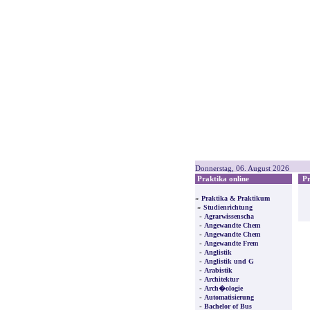
Donnerstag, 06. August 2026
Praktika online
Pre
»
Praktika & Praktikum
»
Studienrichtung
-
Agrarwissenscha
-
Angewandte Chem
-
Angewandte Chem
-
Angewandte Frem
-
Anglistik
-
Anglistik und G
-
Arabistik
-
Architektur
-
Arch�ologie
-
Automatisierung
-
Bachelor of Bus