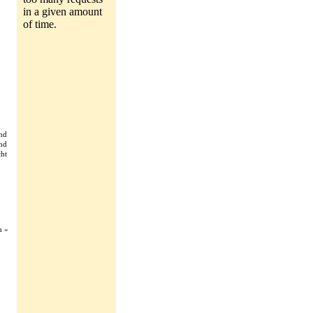
nd
nd
ht
n »