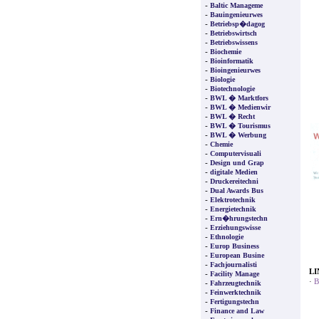
-
Baltic Manageme
-
Bauingenieurwes
-
Betriebsp�dagog
-
Betriebswirtsch
-
Betriebswissens
-
Biochemie
-
Bioinformatik
-
Bioingenieurwes
-
Biologie
-
Biotechnologie
-
BWL � Marktfors
-
BWL � Medienwir
-
BWL � Recht
-
BWL � Tourismus
-
BWL � Werbung
-
Chemie
-
Computervisuali
-
Design und Grap
-
digitale Medien
-
Druckereitechni
-
Dual Awards Bus
-
Elektrotechnik
-
Energietechnik
-
Ern�hrungstechn
-
Erziehungswisse
-
Ethnologie
-
Europ Business
-
European Busine
-
Fachjournalisti
LI
-
Facility Manage
·
B
-
Fahrzeugtechnik
-
Feinwerktechnik
-
Fertigungstechn
-
Finance and Law