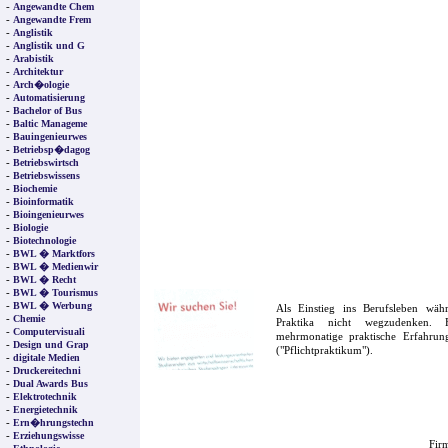
-
Angewandte Chem
-
Angewandte Frem
-
Anglistik
-
Anglistik und G
-
Arabistik
-
Architektur
-
Arch�ologie
-
Automatisierung
-
Bachelor of Bus
-
Baltic Manageme
-
Bauingenieurwes
-
Betriebsp�dagog
-
Betriebswirtsch
-
Betriebswissens
-
Biochemie
-
Bioinformatik
-
Bioingenieurwes
-
Biologie
-
Biotechnologie
-
BWL � Marktfors
-
BWL � Medienwir
-
BWL � Recht
-
BWL � Tourismus
-
BWL � Werbung
Als Einstieg ins Berufsleben wä
-
Chemie
Praktika nicht wegzudenken. F
-
Computervisuali
mehrmonatige praktische Erfahrung
-
Design und Grap
("Pflichtpraktikum").
-
digitale Medien
-
Druckereitechni
-
Dual Awards Bus
-
Elektrotechnik
-
Energietechnik
-
Ern�hrungstechn
-
Erziehungswisse
Firm