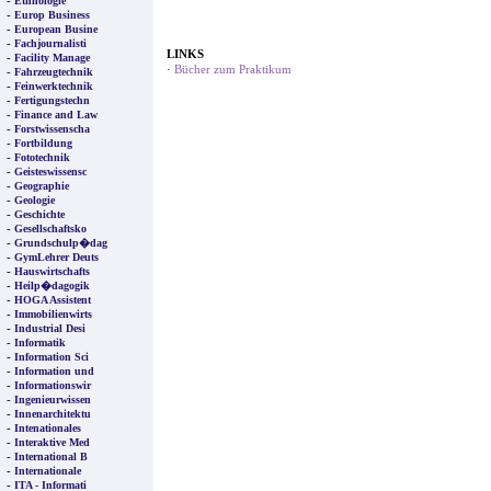
-
Ethnologie
-
Europ Business
-
European Busine
-
Fachjournalisti
LINKS
-
Facility Manage
·
Bücher zum Praktikum
-
Fahrzeugtechnik
-
Feinwerktechnik
-
Fertigungstechn
-
Finance and Law
-
Forstwissenscha
-
Fortbildung
-
Fototechnik
-
Geisteswissensc
-
Geographie
-
Geologie
-
Geschichte
-
Gesellschaftsko
-
Grundschulp�dag
-
GymLehrer Deuts
-
Hauswirtschafts
-
Heilp�dagogik
-
HOGA Assistent
-
Immobilienwirts
-
Industrial Desi
-
Informatik
-
Information Sci
-
Information und
-
Informationswir
-
Ingenieurwissen
-
Innenarchitektu
-
Intenationales
-
Interaktive Med
-
International B
-
Internationale
-
ITA - Informati