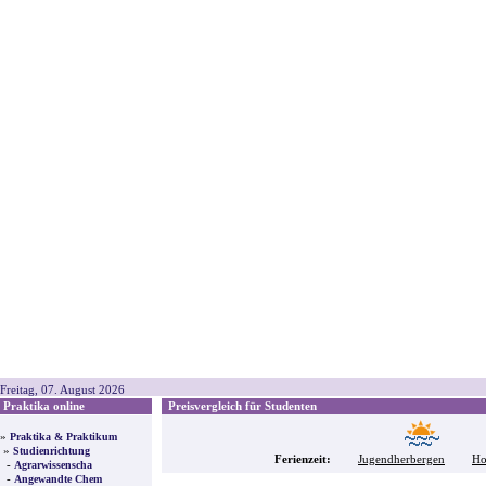
Freitag, 07. August 2026
Praktika online
Preisvergleich für Studenten
»
Praktika & Praktikum
»
Studienrichtung
Ferienzeit:
Jugendherbergen
Ho
-
Agrarwissenscha
-
Angewandte Chem