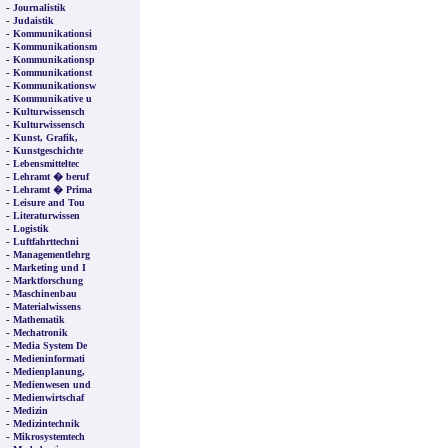
-
Journalistik
-
Judaistik
-
Kommunikationsi
-
Kommunikationsm
-
Kommunikationsp
-
Kommunikationst
-
Kommunikationsw
-
Kommunikative u
-
Kulturwissensch
-
Kulturwissensch
-
Kunst, Grafik,
-
Kunstgeschichte
-
Lebensmitteltec
-
Lehramt � beruf
-
Lehramt � Prima
-
Leisure and Tou
-
Literaturwissen
-
Logistik
-
Luftfahrttechni
-
Managementlehrg
-
Marketing und I
-
Marktforschung
-
Maschinenbau
-
Materialwissens
-
Mathematik
-
Mechatronik
-
Media System De
-
Medieninformati
-
Medienplanung,
-
Medienwesen und
-
Medienwirtschaf
-
Medizin
-
Medizintechnik
-
Mikrosystemtech