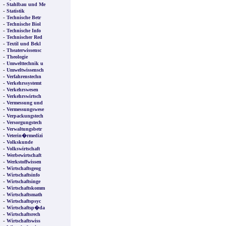
-
Stahlbau und Me
-
Statistik
-
Technische Betr
-
Technische Biol
-
Technische Info
-
Technischer Red
-
Textil und Bekl
-
Theaterwissensc
-
Theologie
-
Umwelttechnik u
-
Umweltwissensch
-
Verfahrenstechn
-
Verkehrssystemt
-
Verkehrswesen
-
Verkehrswirtsch
-
Vermessung und
-
Vermessungswese
-
Verpackungstech
-
Versorgungstech
-
Verwaltungsbetr
-
Veterin�rmedizi
-
Volkskunde
-
Volkswirtschaft
-
Werbewirtschaft
-
Werkstoffwissen
-
Wirtschaftsgeog
-
Wirtschaftsinfo
-
Wirtschaftsinge
-
Wirtschaftskomm
-
Wirtschaftsmath
-
Wirtschaftspsyc
-
Wirtschaftsp�da
-
Wirtschaftsrech
-
Wirtschaftswiss