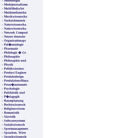
-
Modedesgin
-
Modejournalismu
-
MultiMediaArt
-
Multimediatechn
-
Musikwissenscha
-
Nachrichtentech
-
Naturwissenscha
-
Naturwissenscha
-
Network Computi
-
Neuere deutsche
-
Organisationsps
-
Pal�ontologie
-
Pharmazie
-
Philologie � Ge
-
Philosophie
-
Philosophie und
-
Physik
-
Politikwissensc
-
Product Enginee
-
Produktdesign
-
ProduktionsMana
-
Proze�automatis
-
Psychologie
-
Publizistik und
-
P�dagogik
-
Raumplanung
-
Rechtswissensch
-
Religionswissen
-
Romanistik
-
Slavistik
-
Softwaresystemt
-
Sozialwissensch
-
Sportmanagement
-
Sprachen, Wirts
-
Sprachwissensch