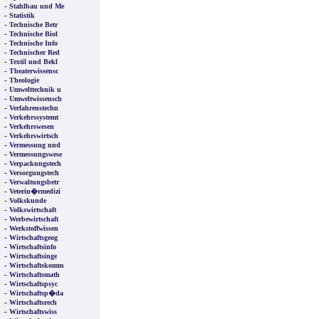
-
Stahlbau und Me
-
Statistik
-
Technische Betr
-
Technische Biol
-
Technische Info
-
Technischer Red
-
Textil und Bekl
-
Theaterwissensc
-
Theologie
-
Umwelttechnik u
-
Umweltwissensch
-
Verfahrenstechn
-
Verkehrssystemt
-
Verkehrswesen
-
Verkehrswirtsch
-
Vermessung und
-
Vermessungswese
-
Verpackungstech
-
Versorgungstech
-
Verwaltungsbetr
-
Veterin�rmedizi
-
Volkskunde
-
Volkswirtschaft
-
Werbewirtschaft
-
Werkstoffwissen
-
Wirtschaftsgeog
-
Wirtschaftsinfo
-
Wirtschaftsinge
-
Wirtschaftskomm
-
Wirtschaftsmath
-
Wirtschaftspsyc
-
Wirtschaftsp�da
-
Wirtschaftsrech
-
Wirtschaftswiss