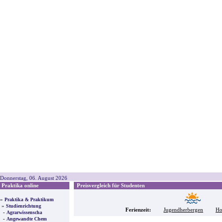
Donnerstag, 06. August 2026
Praktika online
Preisvergleich für Studenten
»
Praktika & Praktikum
»
Studienrichtung
Ferienzeit:
Jugendherbergen
Ho
-
Agrarwissenscha
-
Angewandte Chem