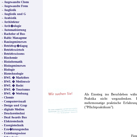
-
Angewandte Chem
-
Angewandte Frem
-
Anglistik
-
Anglistik und G
-
Arabistik
-
Architektur
-
Arch�ologie
-
Automatisierung
-
Bachelor of Bus
-
Baltic Manageme
-
Bauingenieurwes
-
Betriebsp�dagog
-
Betriebswirtsch
-
Betriebswissens
-
Biochemie
-
Bioinformatik
-
Bioingenieurwes
-
Biologie
-
Biotechnologie
-
BWL � Marktfors
-
BWL � Medienwir
-
BWL � Recht
-
BWL � Tourismus
-
BWL � Werbung
Als Einstieg ins Berufsleben wä
-
Chemie
Praktika nicht wegzudenken. F
-
Computervisuali
mehrmonatige praktische Erfahrung
-
Design und Grap
("Pflichtpraktikum").
-
digitale Medien
-
Druckereitechni
-
Dual Awards Bus
-
Elektrotechnik
-
Energietechnik
-
Ern�hrungstechn
-
Erziehungswisse
Firm