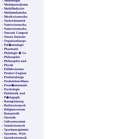
-
Modedesgin
-
Modejournalismu
-
MultiMediaArt
-
Multimediatechn
-
Musikwissenscha
-
Nachrichtentech
-
Naturwissenscha
-
Naturwissenscha
-
Network Computi
-
Neuere deutsche
-
Organisationsps
-
Pal�ontologie
-
Pharmazie
-
Philologie � Ge
-
Philosophie
-
Philosophie und
-
Physik
-
Politikwissensc
-
Product Enginee
-
Produktdesign
-
ProduktionsMana
-
Proze�automatis
-
Psychologie
-
Publizistik und
-
P�dagogik
-
Raumplanung
-
Rechtswissensch
-
Religionswissen
-
Romanistik
-
Slavistik
-
Softwaresystemt
-
Sozialwissensch
-
Sportmanagement
-
Sprachen, Wirts
-
Sprachwissensch