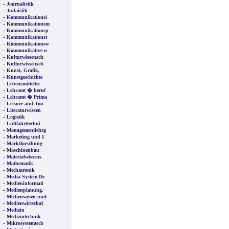
-
Journalistik
-
Judaistik
-
Kommunikationsi
-
Kommunikationsm
-
Kommunikationsp
-
Kommunikationst
-
Kommunikationsw
-
Kommunikative u
-
Kulturwissensch
-
Kulturwissensch
-
Kunst, Grafik,
-
Kunstgeschichte
-
Lebensmitteltec
-
Lehramt � beruf
-
Lehramt � Prima
-
Leisure and Tou
-
Literaturwissen
-
Logistik
-
Luftfahrttechni
-
Managementlehrg
-
Marketing und I
-
Marktforschung
-
Maschinenbau
-
Materialwissens
-
Mathematik
-
Mechatronik
-
Media System De
-
Medieninformati
-
Medienplanung,
-
Medienwesen und
-
Medienwirtschaf
-
Medizin
-
Medizintechnik
-
Mikrosystemtech