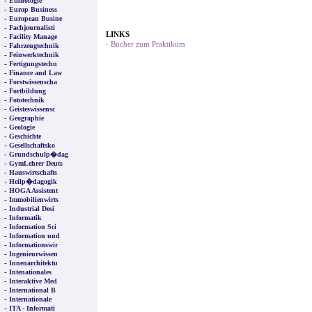
-
Ethnologie
-
Europ Business
-
European Busine
-
Fachjournalisti
LINKS
-
Facility Manage
·
Bücher zum Praktikum
-
Fahrzeugtechnik
-
Feinwerktechnik
-
Fertigungstechn
-
Finance and Law
-
Forstwissenscha
-
Fortbildung
-
Fototechnik
-
Geisteswissensc
-
Geographie
-
Geologie
-
Geschichte
-
Gesellschaftsko
-
Grundschulp�dag
-
GymLehrer Deuts
-
Hauswirtschafts
-
Heilp�dagogik
-
HOGA Assistent
-
Immobilienwirts
-
Industrial Desi
-
Informatik
-
Information Sci
-
Information und
-
Informationswir
-
Ingenieurwissen
-
Innenarchitektu
-
Intenationales
-
Interaktive Med
-
International B
-
Internationale
-
ITA - Informati