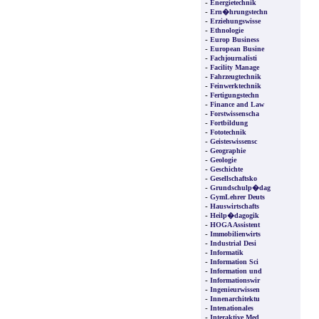
-
Energietechnik
-
Ern�hrungstechn
-
Erziehungswisse
-
Ethnologie
-
Europ Business
-
European Busine
-
Fachjournalisti
-
Facility Manage
-
Fahrzeugtechnik
-
Feinwerktechnik
-
Fertigungstechn
-
Finance and Law
-
Forstwissenscha
-
Fortbildung
-
Fototechnik
-
Geisteswissensc
-
Geographie
-
Geologie
-
Geschichte
-
Gesellschaftsko
-
Grundschulp�dag
-
GymLehrer Deuts
-
Hauswirtschafts
-
Heilp�dagogik
-
HOGA Assistent
-
Immobilienwirts
-
Industrial Desi
-
Informatik
-
Information Sci
-
Information und
-
Informationswir
-
Ingenieurwissen
-
Innenarchitektu
-
Intenationales
-
Interaktive Med