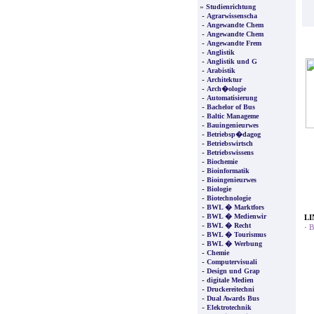
»
Studienrichtung
-
Agrarwissenscha
-
Angewandte Chem
-
Angewandte Chem
-
Angewandte Frem
-
Anglistik
-
Anglistik und G
-
Arabistik
-
Architektur
-
Arch�ologie
-
Automatisierung
-
Bachelor of Bus
-
Baltic Manageme
-
Bauingenieurwes
-
Betriebsp�dagog
-
Betriebswirtsch
-
Betriebswissens
-
Biochemie
-
Bioinformatik
-
Bioingenieurwes
-
Biologie
-
Biotechnologie
-
BWL � Marktfors
-
BWL � Medienwir
LI
-
BWL � Recht
·
B
-
BWL � Tourismus
-
BWL � Werbung
-
Chemie
-
Computervisuali
-
Design und Grap
-
digitale Medien
-
Druckereitechni
-
Dual Awards Bus
-
Elektrotechnik