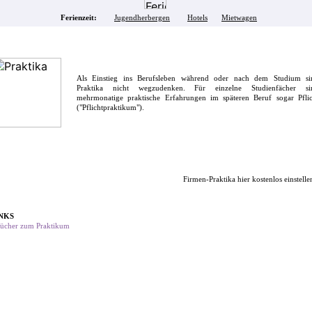
Ferienzeit:
Jugendherbergen
Hotels
Mietwagen
Als Einstieg ins Berufsleben während oder nach dem Studium si
Praktika nicht wegzudenken. Für einzelne Studienfächer si
mehrmonatige praktische Erfahrungen im späteren Beruf sogar Pflic
("Pflichtpraktikum").
Firmen-Praktika hier kostenlos einstelle
NKS
ücher zum Praktikum