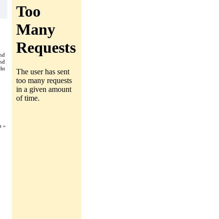
nd
nd
ht
n »