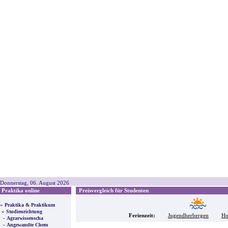
Donnerstag, 06. August 2026
Praktika online
Preisvergleich für Studenten
»
Praktika & Praktikum
»
Studienrichtung
Ferienzeit:
Jugendherbergen
Ho
-
Agrarwissenscha
-
Angewandte Chem