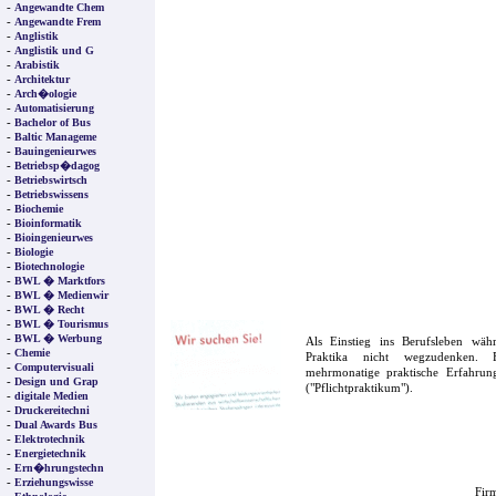
-
Angewandte Chem
-
Angewandte Frem
-
Anglistik
-
Anglistik und G
-
Arabistik
-
Architektur
-
Arch�ologie
-
Automatisierung
-
Bachelor of Bus
-
Baltic Manageme
-
Bauingenieurwes
-
Betriebsp�dagog
-
Betriebswirtsch
-
Betriebswissens
-
Biochemie
-
Bioinformatik
-
Bioingenieurwes
-
Biologie
-
Biotechnologie
-
BWL � Marktfors
-
BWL � Medienwir
-
BWL � Recht
-
BWL � Tourismus
-
BWL � Werbung
Als Einstieg ins Berufsleben wä
-
Chemie
Praktika nicht wegzudenken. F
-
Computervisuali
mehrmonatige praktische Erfahrung
-
Design und Grap
("Pflichtpraktikum").
-
digitale Medien
-
Druckereitechni
-
Dual Awards Bus
-
Elektrotechnik
-
Energietechnik
-
Ern�hrungstechn
-
Erziehungswisse
Firm