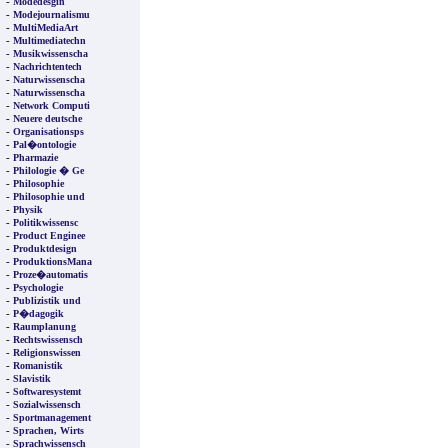
-
Modedesgin
-
Modejournalismu
-
MultiMediaArt
-
Multimediatechn
-
Musikwissenscha
-
Nachrichtentech
-
Naturwissenscha
-
Naturwissenscha
-
Network Computi
-
Neuere deutsche
-
Organisationsps
-
Pal�ontologie
-
Pharmazie
-
Philologie � Ge
-
Philosophie
-
Philosophie und
-
Physik
-
Politikwissensc
-
Product Enginee
-
Produktdesign
-
ProduktionsMana
-
Proze�automatis
-
Psychologie
-
Publizistik und
-
P�dagogik
-
Raumplanung
-
Rechtswissensch
-
Religionswissen
-
Romanistik
-
Slavistik
-
Softwaresystemt
-
Sozialwissensch
-
Sportmanagement
-
Sprachen, Wirts
-
Sprachwissensch