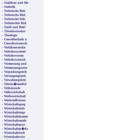
-
Stahlbau und Me
-
Statistik
-
Technische Betr
-
Technische Biol
-
Technische Info
-
Technischer Red
-
Textil und Bekl
-
Theaterwissensc
-
Theologie
-
Umwelttechnik u
-
Umweltwissensch
-
Verfahrenstechn
-
Verkehrssystemt
-
Verkehrswesen
-
Verkehrswirtsch
-
Vermessung und
-
Vermessungswese
-
Verpackungstech
-
Versorgungstech
-
Verwaltungsbetr
-
Veterin�rmedizi
-
Volkskunde
-
Volkswirtschaft
-
Werbewirtschaft
-
Werkstoffwissen
-
Wirtschaftsgeog
-
Wirtschaftsinfo
-
Wirtschaftsinge
-
Wirtschaftskomm
-
Wirtschaftsmath
-
Wirtschaftspsyc
-
Wirtschaftsp�da
-
Wirtschaftsrech
-
Wirtschaftswiss