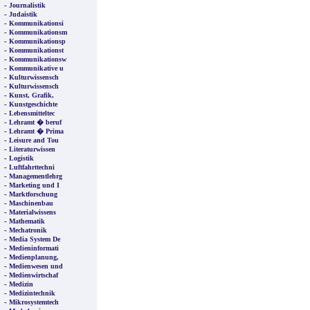
-
Journalistik
-
Judaistik
-
Kommunikationsi
-
Kommunikationsm
-
Kommunikationsp
-
Kommunikationst
-
Kommunikationsw
-
Kommunikative u
-
Kulturwissensch
-
Kulturwissensch
-
Kunst, Grafik,
-
Kunstgeschichte
-
Lebensmitteltec
-
Lehramt � beruf
-
Lehramt � Prima
-
Leisure and Tou
-
Literaturwissen
-
Logistik
-
Luftfahrttechni
-
Managementlehrg
-
Marketing und I
-
Marktforschung
-
Maschinenbau
-
Materialwissens
-
Mathematik
-
Mechatronik
-
Media System De
-
Medieninformati
-
Medienplanung,
-
Medienwesen und
-
Medienwirtschaf
-
Medizin
-
Medizintechnik
-
Mikrosystemtech