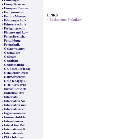
-
Ethnologie
-
Europ Business
-
European Busine
-
Fachjournalisti
LINKS
-
Facility Manage
·
Bücher zum Praktikum
-
Fahrzeugtechnik
-
Feinwerktechnik
-
Fertigungstechn
-
Finance and Law
-
Forstwissenscha
-
Fortbildung
-
Fototechnik
-
Geisteswissensc
-
Geographie
-
Geologie
-
Geschichte
-
Gesellschaftsko
-
Grundschulp�dag
-
GymLehrer Deuts
-
Hauswirtschafts
-
Heilp�dagogik
-
HOGA Assistent
-
Immobilienwirts
-
Industrial Desi
-
Informatik
-
Information Sci
-
Information und
-
Informationswir
-
Ingenieurwissen
-
Innenarchitektu
-
Intenationales
-
Interaktive Med
-
International B
-
Internationale
-
ITA - Informati