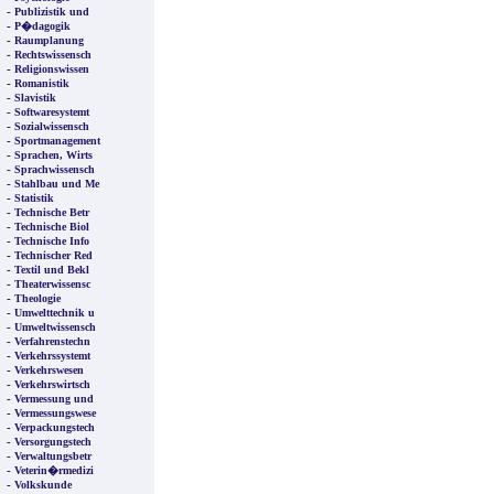
-
Publizistik und
-
P�dagogik
-
Raumplanung
-
Rechtswissensch
-
Religionswissen
-
Romanistik
-
Slavistik
-
Softwaresystemt
-
Sozialwissensch
-
Sportmanagement
-
Sprachen, Wirts
-
Sprachwissensch
-
Stahlbau und Me
-
Statistik
-
Technische Betr
-
Technische Biol
-
Technische Info
-
Technischer Red
-
Textil und Bekl
-
Theaterwissensc
-
Theologie
-
Umwelttechnik u
-
Umweltwissensch
-
Verfahrenstechn
-
Verkehrssystemt
-
Verkehrswesen
-
Verkehrswirtsch
-
Vermessung und
-
Vermessungswese
-
Verpackungstech
-
Versorgungstech
-
Verwaltungsbetr
-
Veterin�rmedizi
-
Volkskunde