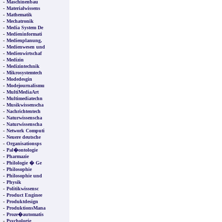
-
Maschinenbau
-
Materialwissens
-
Mathematik
-
Mechatronik
-
Media System De
-
Medieninformati
-
Medienplanung,
-
Medienwesen und
-
Medienwirtschaf
-
Medizin
-
Medizintechnik
-
Mikrosystemtech
-
Modedesgin
-
Modejournalismu
-
MultiMediaArt
-
Multimediatechn
-
Musikwissenscha
-
Nachrichtentech
-
Naturwissenscha
-
Naturwissenscha
-
Network Computi
-
Neuere deutsche
-
Organisationsps
-
Pal�ontologie
-
Pharmazie
-
Philologie � Ge
-
Philosophie
-
Philosophie und
-
Physik
-
Politikwissensc
-
Product Enginee
-
Produktdesign
-
ProduktionsMana
-
Proze�automatis
-
Psychologie