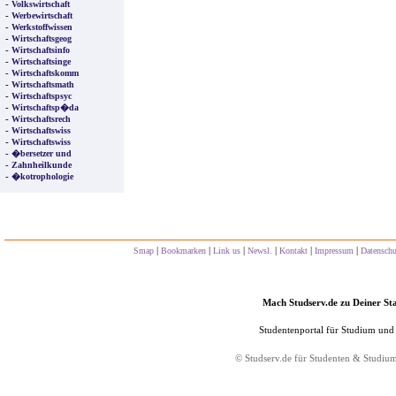
-
Volkswirtschaft
-
Werbewirtschaft
-
Werkstoffwissen
-
Wirtschaftsgeog
-
Wirtschaftsinfo
-
Wirtschaftsinge
-
Wirtschaftskomm
-
Wirtschaftsmath
-
Wirtschaftspsyc
-
Wirtschaftsp�da
-
Wirtschaftsrech
-
Wirtschaftswiss
-
Wirtschaftswiss
-
�bersetzer und
-
Zahnheilkunde
-
�kotrophologie
|
|
|
|
|
|
Smap
Bookmarken
Link us
Newsl.
Kontakt
Impressum
Datensch
Mach Studserv.de zu Deiner Sta
Studentenportal für Studium und
©
Studserv.de
für Studenten & Studiu