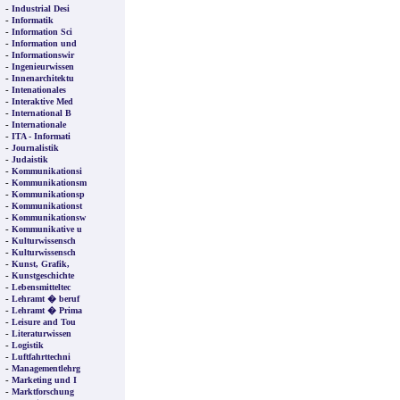
-
Industrial Desi
-
Informatik
-
Information Sci
-
Information und
-
Informationswir
-
Ingenieurwissen
-
Innenarchitektu
-
Intenationales
-
Interaktive Med
-
International B
-
Internationale
-
ITA - Informati
-
Journalistik
-
Judaistik
-
Kommunikationsi
-
Kommunikationsm
-
Kommunikationsp
-
Kommunikationst
-
Kommunikationsw
-
Kommunikative u
-
Kulturwissensch
-
Kulturwissensch
-
Kunst, Grafik,
-
Kunstgeschichte
-
Lebensmitteltec
-
Lehramt � beruf
-
Lehramt � Prima
-
Leisure and Tou
-
Literaturwissen
-
Logistik
-
Luftfahrttechni
-
Managementlehrg
-
Marketing und I
-
Marktforschung