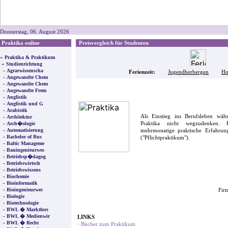
Donnerstag, 06. August 2026
Praktika online
Preisvergleich für Studenten
»
Praktika & Praktikum
»
Studienrichtung
-
Agrarwissenscha
Ferienzeit:
Jugendherbergen
Ho
-
Angewandte Chem
-
Angewandte Chem
-
Angewandte Frem
-
Anglistik
-
Anglistik und G
-
Arabistik
Als Einstieg ins Berufsleben wä
-
Architektur
-
Praktika nicht wegzudenken. F
Arch�ologie
-
Automatisierung
mehrmonatige praktische Erfahrung
-
Bachelor of Bus
("Pflichtpraktikum").
-
Baltic Manageme
-
Bauingenieurwes
-
Betriebsp�dagog
-
Betriebswirtsch
-
Betriebswissens
-
Biochemie
-
Bioinformatik
-
Bioingenieurwes
Firm
-
Biologie
-
Biotechnologie
-
BWL � Marktfors
-
BWL � Medienwir
LINKS
-
BWL � Recht
·
Bücher zum Praktikum