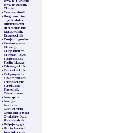
-
BWL � Tourismus
-
BWL � Werbung
-
Chemie
-
Computervisuali
-
Design und Grap
-
digitale Medien
-
Druckereitechni
-
Dual Awards Bus
-
Elektrotechnik
-
Energietechnik
-
Ern�hrungstechn
-
Erziehungswisse
-
Ethnologie
-
Europ Business
-
European Busine
-
Fachjournalisti
-
Facility Manage
-
Fahrzeugtechnik
-
Feinwerktechnik
-
Fertigungstechn
-
Finance and Law
-
Forstwissenscha
-
Fortbildung
-
Fototechnik
-
Geisteswissensc
-
Geographie
-
Geologie
-
Geschichte
-
Gesellschaftsko
-
Grundschulp�dag
-
GymLehrer Deuts
-
Hauswirtschafts
-
Heilp�dagogik
-
HOGA Assistent
-
Immobilienwirts