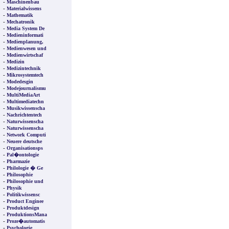
-
Maschinenbau
-
Materialwissens
-
Mathematik
-
Mechatronik
-
Media System De
-
Medieninformati
-
Medienplanung,
-
Medienwesen und
-
Medienwirtschaf
-
Medizin
-
Medizintechnik
-
Mikrosystemtech
-
Modedesgin
-
Modejournalismu
-
MultiMediaArt
-
Multimediatechn
-
Musikwissenscha
-
Nachrichtentech
-
Naturwissenscha
-
Naturwissenscha
-
Network Computi
-
Neuere deutsche
-
Organisationsps
-
Pal�ontologie
-
Pharmazie
-
Philologie � Ge
-
Philosophie
-
Philosophie und
-
Physik
-
Politikwissensc
-
Product Enginee
-
Produktdesign
-
ProduktionsMana
-
Proze�automatis
-
Psychologie