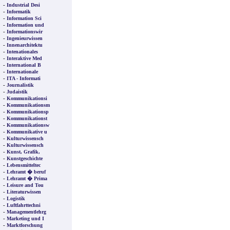
-
Industrial Desi
-
Informatik
-
Information Sci
-
Information und
-
Informationswir
-
Ingenieurwissen
-
Innenarchitektu
-
Intenationales
-
Interaktive Med
-
International B
-
Internationale
-
ITA - Informati
-
Journalistik
-
Judaistik
-
Kommunikationsi
-
Kommunikationsm
-
Kommunikationsp
-
Kommunikationst
-
Kommunikationsw
-
Kommunikative u
-
Kulturwissensch
-
Kulturwissensch
-
Kunst, Grafik,
-
Kunstgeschichte
-
Lebensmitteltec
-
Lehramt � beruf
-
Lehramt � Prima
-
Leisure and Tou
-
Literaturwissen
-
Logistik
-
Luftfahrttechni
-
Managementlehrg
-
Marketing und I
-
Marktforschung