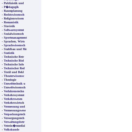
-
Publizistik und
-
P�dagogik
-
Raumplanung
-
Rechtswissensch
-
Religionswissen
-
Romanistik
-
Slavistik
-
Softwaresystemt
-
Sozialwissensch
-
Sportmanagement
-
Sprachen, Wirts
-
Sprachwissensch
-
Stahlbau und Me
-
Statistik
-
Technische Betr
-
Technische Biol
-
Technische Info
-
Technischer Red
-
Textil und Bekl
-
Theaterwissensc
-
Theologie
-
Umwelttechnik u
-
Umweltwissensch
-
Verfahrenstechn
-
Verkehrssystemt
-
Verkehrswesen
-
Verkehrswirtsch
-
Vermessung und
-
Vermessungswese
-
Verpackungstech
-
Versorgungstech
-
Verwaltungsbetr
-
Veterin�rmedizi
-
Volkskunde