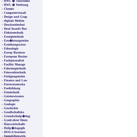
-
BWL � Tourismus
-
BWL � Werbung
-
Chemie
-
Computervisuali
-
Design und Grap
-
digitale Medien
-
Druckereitechni
-
Dual Awards Bus
-
Elektrotechnik
-
Energietechnik
-
Ern�hrungstechn
-
Erziehungswisse
-
Ethnologie
-
Europ Business
-
European Busine
-
Fachjournalisti
-
Facility Manage
-
Fahrzeugtechnik
-
Feinwerktechnik
-
Fertigungstechn
-
Finance and Law
-
Forstwissenscha
-
Fortbildung
-
Fototechnik
-
Geisteswissensc
-
Geographie
-
Geologie
-
Geschichte
-
Gesellschaftsko
-
Grundschulp�dag
-
GymLehrer Deuts
-
Hauswirtschafts
-
Heilp�dagogik
-
HOGA Assistent
-
Immobilienwirts