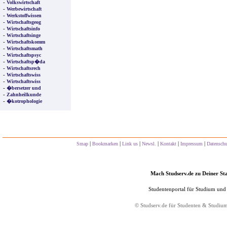
-
Volkswirtschaft
-
Werbewirtschaft
-
Werkstoffwissen
-
Wirtschaftsgeog
-
Wirtschaftsinfo
-
Wirtschaftsinge
-
Wirtschaftskomm
-
Wirtschaftsmath
-
Wirtschaftspsyc
-
Wirtschaftsp�da
-
Wirtschaftsrech
-
Wirtschaftswiss
-
Wirtschaftswiss
-
�bersetzer und
-
Zahnheilkunde
-
�kotrophologie
|
|
|
|
|
|
Smap
Bookmarken
Link us
Newsl.
Kontakt
Impressum
Datensch
Mach Studserv.de zu Deiner Sta
Studentenportal für Studium und
©
Studserv.de
für Studenten & Studiu