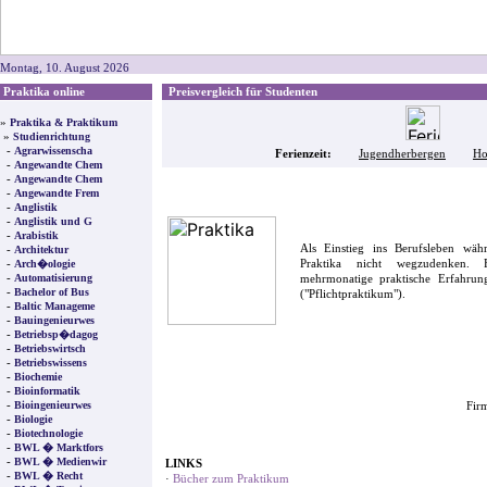
Montag, 10. August 2026
Praktika online
Preisvergleich für Studenten
»
Praktika & Praktikum
»
Studienrichtung
-
Agrarwissenscha
Ferienzeit:
Jugendherbergen
Ho
-
Angewandte Chem
-
Angewandte Chem
-
Angewandte Frem
-
Anglistik
-
Anglistik und G
-
Arabistik
Als Einstieg ins Berufsleben wä
-
Architektur
-
Praktika nicht wegzudenken. F
Arch�ologie
-
Automatisierung
mehrmonatige praktische Erfahrung
-
Bachelor of Bus
("Pflichtpraktikum").
-
Baltic Manageme
-
Bauingenieurwes
-
Betriebsp�dagog
-
Betriebswirtsch
-
Betriebswissens
-
Biochemie
-
Bioinformatik
-
Bioingenieurwes
Firm
-
Biologie
-
Biotechnologie
-
BWL � Marktfors
-
BWL � Medienwir
LINKS
-
BWL � Recht
·
Bücher zum Praktikum