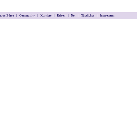
m
pus Börse
|
Community
|
Karriere
|
Reisen
|
Net
|
Nützliches
|
Impressum