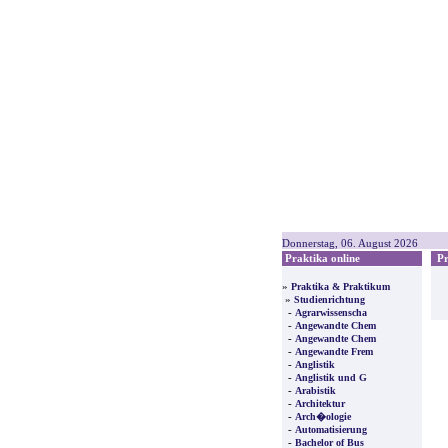
Donnerstag, 06. August 2026
Praktika online
Pre
»
Praktika & Praktikum
»
Studienrichtung
-
Agrarwissenscha
-
Angewandte Chem
-
Angewandte Chem
-
Angewandte Frem
-
Anglistik
-
Anglistik und G
-
Arabistik
-
Architektur
-
Arch�ologie
-
Automatisierung
-
Bachelor of Bus