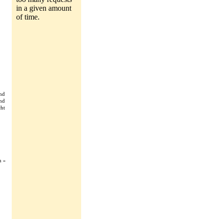
nd
nd
ht
n »