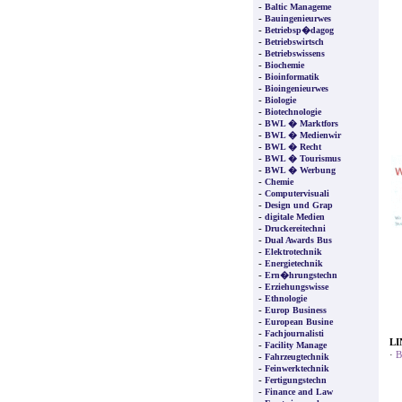
-
Baltic Manageme
-
Bauingenieurwes
-
Betriebsp�dagog
-
Betriebswirtsch
-
Betriebswissens
-
Biochemie
-
Bioinformatik
-
Bioingenieurwes
-
Biologie
-
Biotechnologie
-
BWL � Marktfors
-
BWL � Medienwir
-
BWL � Recht
-
BWL � Tourismus
-
BWL � Werbung
-
Chemie
-
Computervisuali
-
Design und Grap
-
digitale Medien
-
Druckereitechni
-
Dual Awards Bus
-
Elektrotechnik
-
Energietechnik
-
Ern�hrungstechn
-
Erziehungswisse
-
Ethnologie
-
Europ Business
-
European Busine
-
Fachjournalisti
LI
-
Facility Manage
·
B
-
Fahrzeugtechnik
-
Feinwerktechnik
-
Fertigungstechn
-
Finance and Law