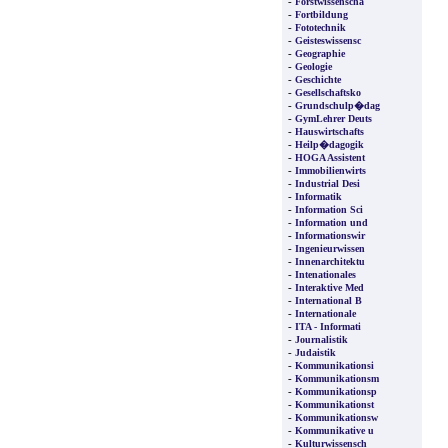
-
Forstwissenscha
-
Fortbildung
-
Fototechnik
-
Geisteswissensc
-
Geographie
-
Geologie
-
Geschichte
-
Gesellschaftsko
-
Grundschulp�dag
-
GymLehrer Deuts
-
Hauswirtschafts
-
Heilp�dagogik
-
HOGA Assistent
-
Immobilienwirts
-
Industrial Desi
-
Informatik
-
Information Sci
-
Information und
-
Informationswir
-
Ingenieurwissen
-
Innenarchitektu
-
Intenationales
-
Interaktive Med
-
International B
-
Internationale
-
ITA - Informati
-
Journalistik
-
Judaistik
-
Kommunikationsi
-
Kommunikationsm
-
Kommunikationsp
-
Kommunikationst
-
Kommunikationsw
-
Kommunikative u
-
Kulturwissensch