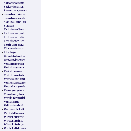
-
Softwaresystemt
-
Sozialwissensch
-
Sportmanagement
-
Sprachen, Wirts
-
Sprachwissensch
-
Stahlbau und Me
-
Statistik
-
Technische Betr
-
Technische Biol
-
Technische Info
-
Technischer Red
-
Textil und Bekl
-
Theaterwissensc
-
Theologie
-
Umwelttechnik u
-
Umweltwissensch
-
Verfahrenstechn
-
Verkehrssystemt
-
Verkehrswesen
-
Verkehrswirtsch
-
Vermessung und
-
Vermessungswese
-
Verpackungstech
-
Versorgungstech
-
Verwaltungsbetr
-
Veterin�rmedizi
-
Volkskunde
-
Volkswirtschaft
-
Werbewirtschaft
-
Werkstoffwissen
-
Wirtschaftsgeog
-
Wirtschaftsinfo
-
Wirtschaftsinge
-
Wirtschaftskomm