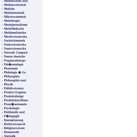
-
Medienwesen und
-
Medienwirtschaf
-
Medizin
-
Medizintechnik
-
Mikrosystemtech
-
Modedesgin
-
Modejournalismu
-
MultiMediaArt
-
Multimediatechn
-
Musikwissenscha
-
Nachrichtentech
-
Naturwissenscha
-
Naturwissenscha
-
Network Computi
-
Neuere deutsche
-
Organisationsps
-
Pal�ontologie
-
Pharmazie
-
Philologie � Ge
-
Philosophie
-
Philosophie und
-
Physik
-
Politikwissensc
-
Product Enginee
-
Produktdesign
-
ProduktionsMana
-
Proze�automatis
-
Psychologie
-
Publizistik und
-
P�dagogik
-
Raumplanung
-
Rechtswissensch
-
Religionswissen
-
Romanistik
-
Slavistik