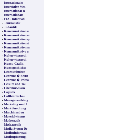
-
Intenationales
-
Interaktive Med
-
International B
-
Internationale
-
ITA - Informati
-
Journalistik
-
Judaistik
-
Kommunikationsi
-
Kommunikationsm
-
Kommunikationsp
-
Kommunikationst
-
Kommunikationsw
-
Kommunikative u
-
Kulturwissensch
-
Kulturwissensch
-
Kunst, Grafik,
-
Kunstgeschichte
-
Lebensmitteltec
-
Lehramt � beruf
-
Lehramt � Prima
-
Leisure and Tou
-
Literaturwissen
-
Logistik
-
Luftfahrttechni
-
Managementlehrg
-
Marketing und I
-
Marktforschung
-
Maschinenbau
-
Materialwissens
-
Mathematik
-
Mechatronik
-
Media System De
-
Medieninformati
-
Medienplanung,