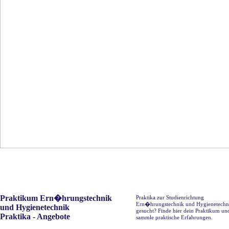
Praktikum Ern�hrungstechnik
Praktika zur Studienrichtung
Ern�hrungstechnik und Hygienetechn
und Hygienetechnik
gesucht? Finde hier dein Praktikum un
Praktika - Angebote
sammle praktische Erfahrungen.