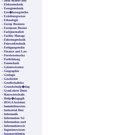
-
Dual Awards Bus
-
Elektrotechnik
-
Energietechnik
-
Ern�hrungstechn
-
Erziehungswisse
-
Ethnologie
-
Europ Business
-
European Busine
-
Fachjournalisti
-
Facility Manage
-
Fahrzeugtechnik
-
Feinwerktechnik
-
Fertigungstechn
-
Finance and Law
-
Forstwissenscha
-
Fortbildung
-
Fototechnik
-
Geisteswissensc
-
Geographie
-
Geologie
-
Geschichte
-
Gesellschaftsko
-
Grundschulp�dag
-
GymLehrer Deuts
-
Hauswirtschafts
-
Heilp�dagogik
-
HOGA Assistent
-
Immobilienwirts
-
Industrial Desi
-
Informatik
-
Information Sci
-
Information und
-
Informationswir
-
Ingenieurwissen
-
Innenarchitektu