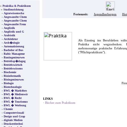
»
Praktika & Praktikum
»
Studienrichtung
-
Agrarwissenscha
Ferienzeit:
Jugendherbergen
Hot
-
Angewandte Chem
-
Angewandte Chem
-
Angewandte Frem
-
Anglistik
-
Anglistik und G
-
Arabistik
-
Architektur
Als Einstieg ins Berufsleben wä
-
Arch�ologie
Praktika nicht wegzudenken. F
-
Automatisierung
mehrmonatige praktische Erfahrung
-
Bachelor of Bus
("Pflichtpraktikum").
-
Baltic Manageme
-
Bauingenieurwes
-
Betriebsp�dagog
-
Betriebswirtsch
-
Betriebswissens
-
Biochemie
-
Bioinformatik
-
Bioingenieurwes
-
Firm
Biologie
-
Biotechnologie
-
BWL � Marktfors
-
BWL � Medienwir
-
BWL � Recht
LINKS
-
BWL � Tourismus
·
Bücher zum Praktikum
-
BWL � Werbung
-
Chemie
-
Computervisuali
-
Design und Grap
-
digitale Medien
-
Druckereitechni