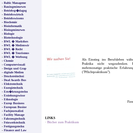
-
Baltic Manageme
-
Bauingenieurwes
-
Betriebsp�dagog
-
Betriebswirtsch
-
Betriebswissens
-
Biochemie
-
Bioinformatik
-
Bioingenieurwes
-
Biologie
-
Biotechnologie
-
BWL � Marktfors
-
BWL � Medienwir
-
BWL � Recht
-
BWL � Tourismus
-
BWL � Werbung
Als Einstieg ins Berufsleben wä
-
Chemie
Praktika nicht wegzudenken. F
-
Computervisuali
mehrmonatige praktische Erfahrung
-
Design und Grap
("Pflichtpraktikum").
-
digitale Medien
-
Druckereitechni
-
Dual Awards Bus
-
Elektrotechnik
-
Energietechnik
-
Ern�hrungstechn
-
Erziehungswisse
-
Ethnologie
Firm
-
Europ Business
-
European Busine
-
Fachjournalisti
-
Facility Manage
LINKS
-
Fahrzeugtechnik
·
Bücher zum Praktikum
-
Feinwerktechnik
-
Fertigungstechn
-
Finance and Law