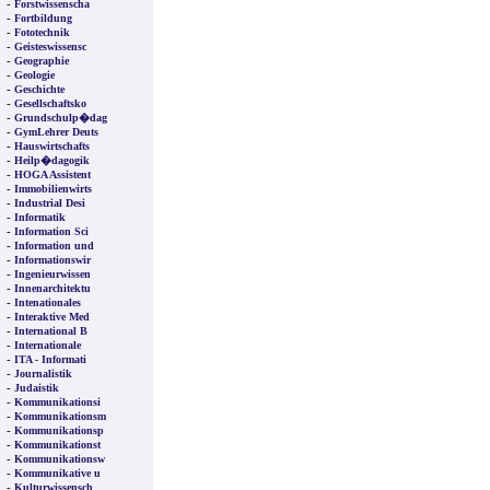
-
Forstwissenscha
-
Fortbildung
-
Fototechnik
-
Geisteswissensc
-
Geographie
-
Geologie
-
Geschichte
-
Gesellschaftsko
-
Grundschulp�dag
-
GymLehrer Deuts
-
Hauswirtschafts
-
Heilp�dagogik
-
HOGA Assistent
-
Immobilienwirts
-
Industrial Desi
-
Informatik
-
Information Sci
-
Information und
-
Informationswir
-
Ingenieurwissen
-
Innenarchitektu
-
Intenationales
-
Interaktive Med
-
International B
-
Internationale
-
ITA - Informati
-
Journalistik
-
Judaistik
-
Kommunikationsi
-
Kommunikationsm
-
Kommunikationsp
-
Kommunikationst
-
Kommunikationsw
-
Kommunikative u
-
Kulturwissensch