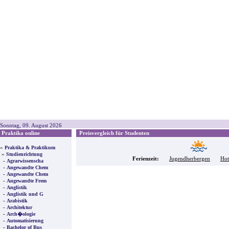
Sonntag, 09. August 2026
Praktika online
Preisvergleich für Studenten
»
Praktika & Praktikum
»
Studienrichtung
Ferienzeit:
Jugendherbergen
Hot
-
Agrarwissenscha
-
Angewandte Chem
-
Angewandte Chem
-
Angewandte Frem
-
Anglistik
-
Anglistik und G
-
Arabistik
-
Architektur
-
Arch�ologie
-
Automatisierung
-
Bachelor of Bus