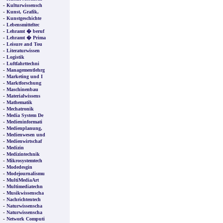
-
Kulturwissensch
-
Kunst, Grafik,
-
Kunstgeschichte
-
Lebensmitteltec
-
Lehramt � beruf
-
Lehramt � Prima
-
Leisure and Tou
-
Literaturwissen
-
Logistik
-
Luftfahrttechni
-
Managementlehrg
-
Marketing und I
-
Marktforschung
-
Maschinenbau
-
Materialwissens
-
Mathematik
-
Mechatronik
-
Media System De
-
Medieninformati
-
Medienplanung,
-
Medienwesen und
-
Medienwirtschaf
-
Medizin
-
Medizintechnik
-
Mikrosystemtech
-
Modedesgin
-
Modejournalismu
-
MultiMediaArt
-
Multimediatechn
-
Musikwissenscha
-
Nachrichtentech
-
Naturwissenscha
-
Naturwissenscha
-
Network Computi