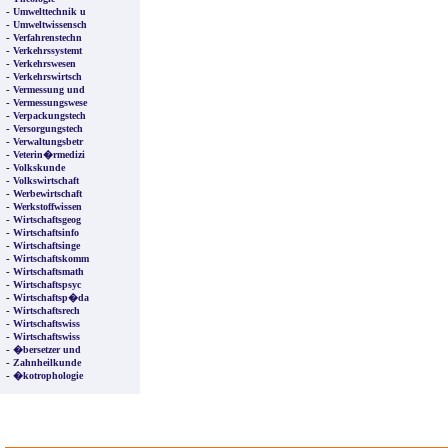
-
Umwelttechnik u
-
Umweltwissensch
-
Verfahrenstechn
-
Verkehrssystemt
-
Verkehrswesen
-
Verkehrswirtsch
-
Vermessung und
-
Vermessungswese
-
Verpackungstech
-
Versorgungstech
-
Verwaltungsbetr
-
Veterin�rmedizi
-
Volkskunde
-
Volkswirtschaft
-
Werbewirtschaft
-
Werkstoffwissen
-
Wirtschaftsgeog
-
Wirtschaftsinfo
-
Wirtschaftsinge
-
Wirtschaftskomm
-
Wirtschaftsmath
-
Wirtschaftspsyc
-
Wirtschaftsp�da
-
Wirtschaftsrech
-
Wirtschaftswiss
-
Wirtschaftswiss
-
�bersetzer und
-
Zahnheilkunde
-
�kotrophologie