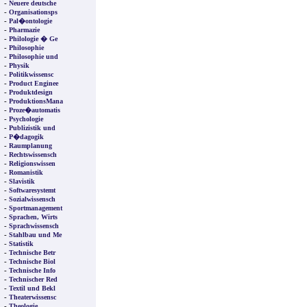
-
Neuere deutsche
-
Organisationsps
-
Pal�ontologie
-
Pharmazie
-
Philologie � Ge
-
Philosophie
-
Philosophie und
-
Physik
-
Politikwissensc
-
Product Enginee
-
Produktdesign
-
ProduktionsMana
-
Proze�automatis
-
Psychologie
-
Publizistik und
-
P�dagogik
-
Raumplanung
-
Rechtswissensch
-
Religionswissen
-
Romanistik
-
Slavistik
-
Softwaresystemt
-
Sozialwissensch
-
Sportmanagement
-
Sprachen, Wirts
-
Sprachwissensch
-
Stahlbau und Me
-
Statistik
-
Technische Betr
-
Technische Biol
-
Technische Info
-
Technischer Red
-
Textil und Bekl
-
Theaterwissensc
-
Theologie