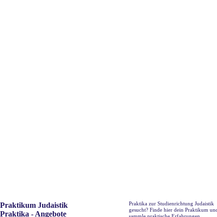
Praktika zur Studienrichtung Judaistik
Praktikum Judaistik
gesucht? Finde hier dein Praktikum un
Praktika - Angebote
sammle praktische Erfahrungen.