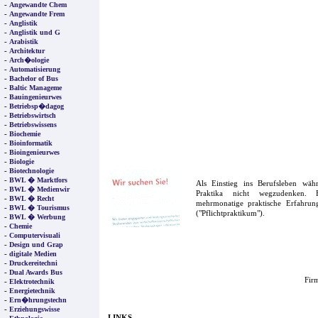
-
Angewandte Chem
-
Angewandte Frem
-
Anglistik
-
Anglistik und G
-
Arabistik
-
Architektur
-
Arch�ologie
-
Automatisierung
-
Bachelor of Bus
-
Baltic Manageme
-
Bauingenieurwes
-
Betriebsp�dagog
-
Betriebswirtsch
-
Betriebswissens
-
Biochemie
-
Bioinformatik
-
Bioingenieurwes
-
Biologie
-
Biotechnologie
-
BWL � Marktfors
Als Einstieg ins Berufsleben wä
-
BWL � Medienwir
Praktika nicht wegzudenken. F
-
BWL � Recht
mehrmonatige praktische Erfahrung
-
BWL � Tourismus
("Pflichtpraktikum").
-
BWL � Werbung
-
Chemie
-
Computervisuali
-
Design und Grap
-
digitale Medien
-
Druckereitechni
-
Dual Awards Bus
Firm
-
Elektrotechnik
-
Energietechnik
-
Ern�hrungstechn
-
Erziehungswisse
LINKS