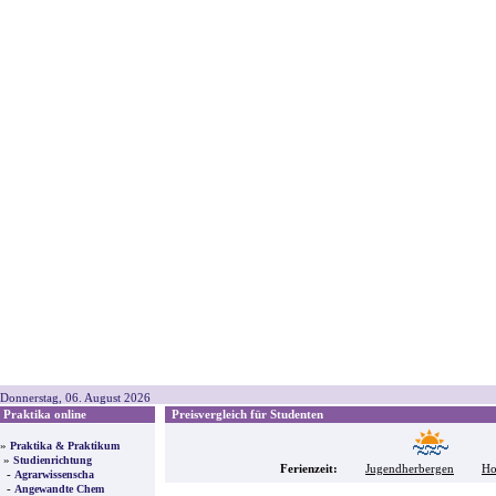
Donnerstag, 06. August 2026
Praktika online
Preisvergleich für Studenten
»
Praktika & Praktikum
»
Studienrichtung
Ferienzeit:
Jugendherbergen
Ho
-
Agrarwissenscha
-
Angewandte Chem