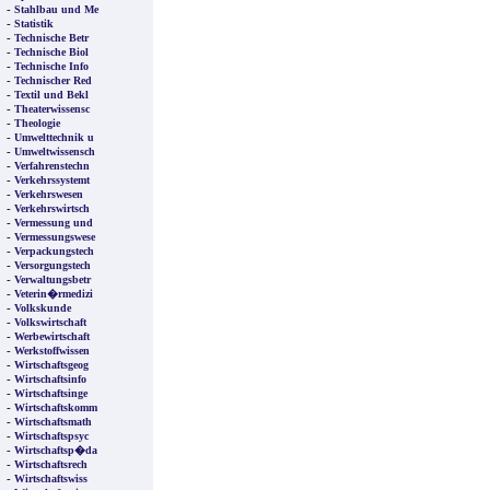
-
Stahlbau und Me
-
Statistik
-
Technische Betr
-
Technische Biol
-
Technische Info
-
Technischer Red
-
Textil und Bekl
-
Theaterwissensc
-
Theologie
-
Umwelttechnik u
-
Umweltwissensch
-
Verfahrenstechn
-
Verkehrssystemt
-
Verkehrswesen
-
Verkehrswirtsch
-
Vermessung und
-
Vermessungswese
-
Verpackungstech
-
Versorgungstech
-
Verwaltungsbetr
-
Veterin�rmedizi
-
Volkskunde
-
Volkswirtschaft
-
Werbewirtschaft
-
Werkstoffwissen
-
Wirtschaftsgeog
-
Wirtschaftsinfo
-
Wirtschaftsinge
-
Wirtschaftskomm
-
Wirtschaftsmath
-
Wirtschaftspsyc
-
Wirtschaftsp�da
-
Wirtschaftsrech
-
Wirtschaftswiss