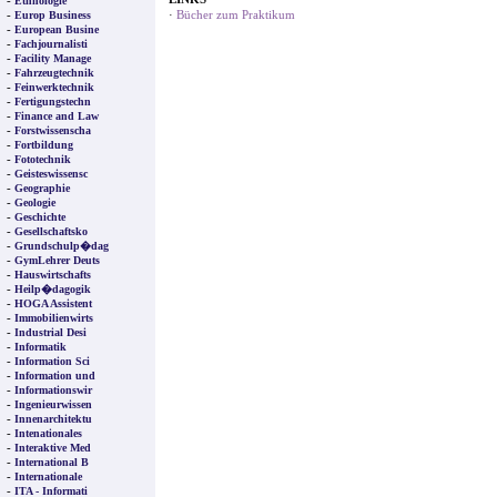
-
Ethnologie
-
·
Bücher zum Praktikum
Europ Business
-
European Busine
-
Fachjournalisti
-
Facility Manage
-
Fahrzeugtechnik
-
Feinwerktechnik
-
Fertigungstechn
-
Finance and Law
-
Forstwissenscha
-
Fortbildung
-
Fototechnik
-
Geisteswissensc
-
Geographie
-
Geologie
-
Geschichte
-
Gesellschaftsko
-
Grundschulp�dag
-
GymLehrer Deuts
-
Hauswirtschafts
-
Heilp�dagogik
-
HOGA Assistent
-
Immobilienwirts
-
Industrial Desi
-
Informatik
-
Information Sci
-
Information und
-
Informationswir
-
Ingenieurwissen
-
Innenarchitektu
-
Intenationales
-
Interaktive Med
-
International B
-
Internationale
-
ITA - Informati