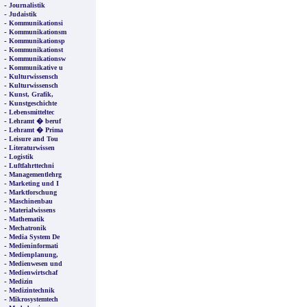
-
Journalistik
-
Judaistik
-
Kommunikationsi
-
Kommunikationsm
-
Kommunikationsp
-
Kommunikationst
-
Kommunikationsw
-
Kommunikative u
-
Kulturwissensch
-
Kulturwissensch
-
Kunst, Grafik,
-
Kunstgeschichte
-
Lebensmitteltec
-
Lehramt � beruf
-
Lehramt � Prima
-
Leisure and Tou
-
Literaturwissen
-
Logistik
-
Luftfahrttechni
-
Managementlehrg
-
Marketing und I
-
Marktforschung
-
Maschinenbau
-
Materialwissens
-
Mathematik
-
Mechatronik
-
Media System De
-
Medieninformati
-
Medienplanung,
-
Medienwesen und
-
Medienwirtschaf
-
Medizin
-
Medizintechnik
-
Mikrosystemtech