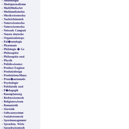
-
Modedesgin
-
Modejournalismu
-
MultiMediaArt
-
Multimediatechn
-
Musikwissenscha
-
Nachrichtentech
-
Naturwissenscha
-
Naturwissenscha
-
Network Computi
-
Neuere deutsche
-
Organisationsps
-
Pal�ontologie
-
Pharmazie
-
Philologie � Ge
-
Philosophie
-
Philosophie und
-
Physik
-
Politikwissensc
-
Product Enginee
-
Produktdesign
-
ProduktionsMana
-
Proze�automatis
-
Psychologie
-
Publizistik und
-
P�dagogik
-
Raumplanung
-
Rechtswissensch
-
Religionswissen
-
Romanistik
-
Slavistik
-
Softwaresystemt
-
Sozialwissensch
-
Sportmanagement
-
Sprachen, Wirts
-
Sprachwissensch