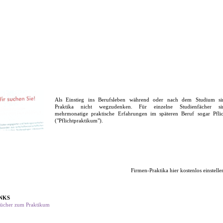
Als Einstieg ins Berufsleben während oder nach dem Studium si
Praktika nicht wegzudenken. Für einzelne Studienfächer si
mehrmonatige praktische Erfahrungen im späteren Beruf sogar Pflic
("Pflichtpraktikum").
Firmen-Praktika hier kostenlos einstelle
NKS
ücher zum Praktikum