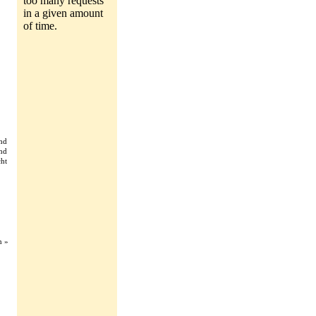
nd
nd
ht
n »