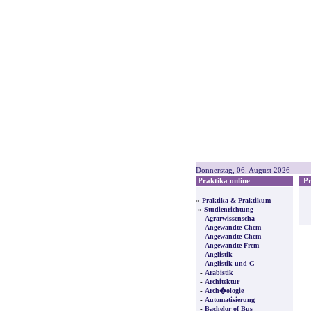
Donnerstag, 06. August 2026
Praktika online
Pre
»
Praktika & Praktikum
»
Studienrichtung
-
Agrarwissenscha
-
Angewandte Chem
-
Angewandte Chem
-
Angewandte Frem
-
Anglistik
-
Anglistik und G
-
Arabistik
-
Architektur
-
Arch�ologie
-
Automatisierung
-
Bachelor of Bus