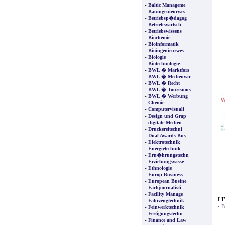
-
Baltic Manageme
-
Bauingenieurwes
-
Betriebsp�dagog
-
Betriebswirtsch
-
Betriebswissens
-
Biochemie
-
Bioinformatik
-
Bioingenieurwes
-
Biologie
-
Biotechnologie
-
BWL � Marktfors
-
BWL � Medienwir
-
BWL � Recht
-
BWL � Tourismus
-
BWL � Werbung
-
Chemie
-
Computervisuali
-
Design und Grap
-
digitale Medien
-
Druckereitechni
-
Dual Awards Bus
-
Elektrotechnik
-
Energietechnik
-
Ern�hrungstechn
-
Erziehungswisse
-
Ethnologie
-
Europ Business
-
European Busine
-
Fachjournalisti
-
Facility Manage
LI
-
Fahrzeugtechnik
·
B
-
Feinwerktechnik
-
Fertigungstechn
-
Finance and Law