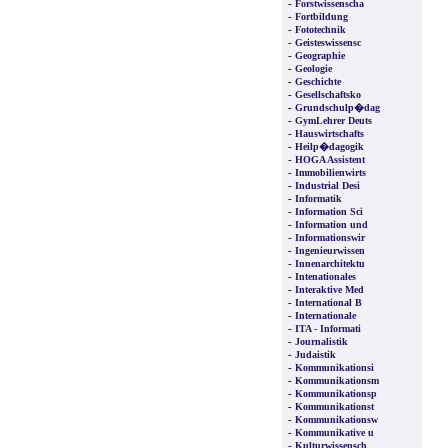
-
Forstwissenscha
-
Fortbildung
-
Fototechnik
-
Geisteswissensc
-
Geographie
-
Geologie
-
Geschichte
-
Gesellschaftsko
-
Grundschulp�dag
-
GymLehrer Deuts
-
Hauswirtschafts
-
Heilp�dagogik
-
HOGA Assistent
-
Immobilienwirts
-
Industrial Desi
-
Informatik
-
Information Sci
-
Information und
-
Informationswir
-
Ingenieurwissen
-
Innenarchitektu
-
Intenationales
-
Interaktive Med
-
International B
-
Internationale
-
ITA - Informati
-
Journalistik
-
Judaistik
-
Kommunikationsi
-
Kommunikationsm
-
Kommunikationsp
-
Kommunikationst
-
Kommunikationsw
-
Kommunikative u
-
Kulturwissensch