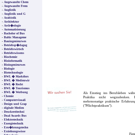
-
Angewandte Chem
-
Angewandte Frem
-
Anglistik
-
Anglistik und G
-
Arabistik
-
Architektur
-
Arch�ologie
-
Automatisierung
-
Bachelor of Bus
-
Baltic Manageme
-
Bauingenieurwes
-
Betriebsp�dagog
-
Betriebswirtsch
-
Betriebswissens
-
Biochemie
-
Bioinformatik
-
Bioingenieurwes
-
Biologie
-
Biotechnologie
-
BWL � Marktfors
-
BWL � Medienwir
-
BWL � Recht
-
BWL � Tourismus
-
BWL � Werbung
Als Einstieg ins Berufsleben wä
-
Chemie
Praktika nicht wegzudenken. F
-
Computervisuali
mehrmonatige praktische Erfahrung
-
Design und Grap
("Pflichtpraktikum").
-
digitale Medien
-
Druckereitechni
-
Dual Awards Bus
-
Elektrotechnik
-
Energietechnik
-
Ern�hrungstechn
-
Erziehungswisse
Firm