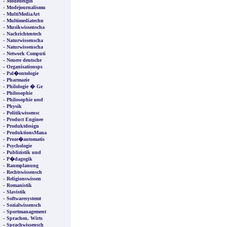
-
Modedesgin
-
Modejournalismu
-
MultiMediaArt
-
Multimediatechn
-
Musikwissenscha
-
Nachrichtentech
-
Naturwissenscha
-
Naturwissenscha
-
Network Computi
-
Neuere deutsche
-
Organisationsps
-
Pal�ontologie
-
Pharmazie
-
Philologie � Ge
-
Philosophie
-
Philosophie und
-
Physik
-
Politikwissensc
-
Product Enginee
-
Produktdesign
-
ProduktionsMana
-
Proze�automatis
-
Psychologie
-
Publizistik und
-
P�dagogik
-
Raumplanung
-
Rechtswissensch
-
Religionswissen
-
Romanistik
-
Slavistik
-
Softwaresystemt
-
Sozialwissensch
-
Sportmanagement
-
Sprachen, Wirts
-
Sprachwissensch