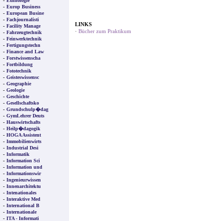
-
Ethnologie
-
Europ Business
-
European Busine
-
Fachjournalisti
LINKS
-
Facility Manage
·
Bücher zum Praktikum
-
Fahrzeugtechnik
-
Feinwerktechnik
-
Fertigungstechn
-
Finance and Law
-
Forstwissenscha
-
Fortbildung
-
Fototechnik
-
Geisteswissensc
-
Geographie
-
Geologie
-
Geschichte
-
Gesellschaftsko
-
Grundschulp�dag
-
GymLehrer Deuts
-
Hauswirtschafts
-
Heilp�dagogik
-
HOGA Assistent
-
Immobilienwirts
-
Industrial Desi
-
Informatik
-
Information Sci
-
Information und
-
Informationswir
-
Ingenieurwissen
-
Innenarchitektu
-
Intenationales
-
Interaktive Med
-
International B
-
Internationale
-
ITA - Informati