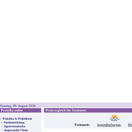
Sonntag, 09. August 2026
Praktika online
Preisvergleich für Studenten
»
Praktika & Praktikum
»
Studienrichtung
Ferienzeit:
Jugendherbergen
Ho
-
Agrarwissenscha
-
Angewandte Chem