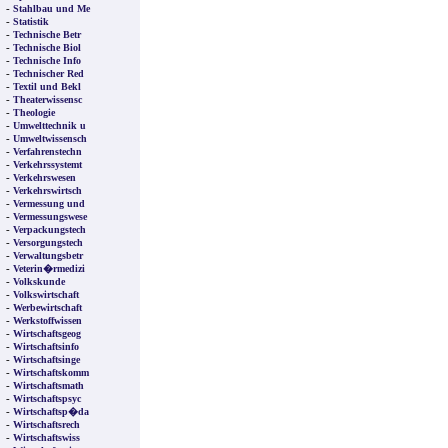
-
Stahlbau und Me
-
Statistik
-
Technische Betr
-
Technische Biol
-
Technische Info
-
Technischer Red
-
Textil und Bekl
-
Theaterwissensc
-
Theologie
-
Umwelttechnik u
-
Umweltwissensch
-
Verfahrenstechn
-
Verkehrssystemt
-
Verkehrswesen
-
Verkehrswirtsch
-
Vermessung und
-
Vermessungswese
-
Verpackungstech
-
Versorgungstech
-
Verwaltungsbetr
-
Veterin�rmedizi
-
Volkskunde
-
Volkswirtschaft
-
Werbewirtschaft
-
Werkstoffwissen
-
Wirtschaftsgeog
-
Wirtschaftsinfo
-
Wirtschaftsinge
-
Wirtschaftskomm
-
Wirtschaftsmath
-
Wirtschaftspsyc
-
Wirtschaftsp�da
-
Wirtschaftsrech
-
Wirtschaftswiss