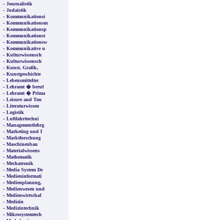
-
Journalistik
-
Judaistik
-
Kommunikationsi
-
Kommunikationsm
-
Kommunikationsp
-
Kommunikationst
-
Kommunikationsw
-
Kommunikative u
-
Kulturwissensch
-
Kulturwissensch
-
Kunst, Grafik,
-
Kunstgeschichte
-
Lebensmitteltec
-
Lehramt � beruf
-
Lehramt � Prima
-
Leisure and Tou
-
Literaturwissen
-
Logistik
-
Luftfahrttechni
-
Managementlehrg
-
Marketing und I
-
Marktforschung
-
Maschinenbau
-
Materialwissens
-
Mathematik
-
Mechatronik
-
Media System De
-
Medieninformati
-
Medienplanung,
-
Medienwesen und
-
Medienwirtschaf
-
Medizin
-
Medizintechnik
-
Mikrosystemtech