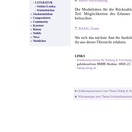
6.
BaföG-Rückzahlung
-
LITERATUR
-
Online-Lexika
Die Modalitäten für die Rückzahl
-
Wörterbücher
Teil. Möglichkeiten des Erlasse
»
Studentenleben
»
beleuchtet.
Campusbörse
»
Community
»
Karriere
7.
BAföG-Ämter
»
Reisen
»
Netlife
»
News
Wo sich das nächste Amt für Ausbi
»
Nützliches
ihr aus dieser Übersicht erfahren.
LINKS
·
Bundesministerium für Bildung & Forschun
· gebührenfreie BMBF-Hotline: 0800-22
·
bafoeg-antrag.de
Erfahrungsaustausch zum Thema Bafög & St
Kleinanzeigen zum Thema Studienfinanzier