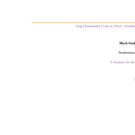
|
|
|
|
Smap
Bookmarken
Link us
Newsl.
Kontakt
Mach Studs
Studentenpo
©
Studserv.de
für