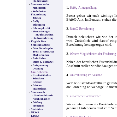
-
Studienkredit
-
Studentenwerke
1.
Bafög-Antragstellung
-
Mensaessen
-
Wohnheime
-
Finanzierung
Zuerst geben wir euch wichtige I
-
Jobben
BAföG-Amt. Im Zentrum stehen die 
-
Bafög
-
Stipendien
-
Bildungskredit
2.
BaföG-Berechnung
-
Vermarktung v.
Studienarbeiten
Danach beleuchten wir, wie der ind
-
Studiversicherung
wird. Zusätzlich wird darauf e
-
English Tests
Berechnung herangezogen wird.
-
Studienplanung
-
Dein Stundenplan
-
Tools & Vordrucke
3.
Weitere Möglichkeiten der Förderung
-
Merktechniken
-
Aufschieben
Neben der beruflichen Erstausbildu
-
Stress & BurnOut
-
Entspannung
Abschnitt stellen wir die dazugehör
-
Ordnung
-
Uni-Arbeiten
4.
Unterstützung im Ausland
-
Kreativität üben
-
Schreiben
-
Referate
Welche Auslandsaufenthalte geförder
-
Lektorat
die Förderung notwendige Rahmenbe
-
Präsentieren
-
Studienende
-
Studienabbruch
5.
Zusätzliche Bankdarlehen
-
Abschlußarbeit
-
Prüfung
Wir verraten, wann ein Bankdarleh
-
Promotion
genauen Darlehensverlauf vom Vertr
-
Statistiken
-
NEWS
-
LINKS