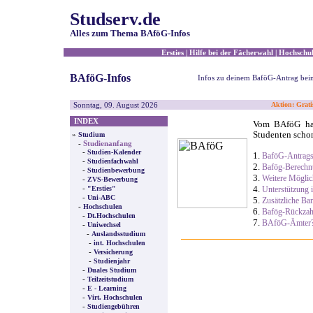
Studserv.de
Alles zum Thema BAföG-Infos
Ersties
|
Hilfe bei der Fächerwahl
|
Hochschul
BAföG-Infos
Infos zu deinem BaföG-Antrag be
Sonntag, 09. August 2026
Aktion: Grati
INDEX
Vom BAföG hab
Studenten schon
»
Studium
-
Studienanfang
-
Studien-Kalender
1.
BaföG-Antrags
-
Studienfachwahl
2.
Bafög-Berech
-
Studienbewerbung
3.
Weitere Möglic
-
ZVS-Bewerbung
-
4.
"Ersties"
Unterstützung 
-
Uni-ABC
5.
Zusätzliche Ba
-
Hochschulen
6.
Bafög-Rückzah
-
Dt.Hochschulen
7.
BAföG-Ämter
-
Uniwechsel
-
Auslandsstudium
-
int. Hochschulen
-
Versicherung
-
Studienjahr
-
Duales Studium
-
Teilzeitstudium
-
E - Learning
-
Virt. Hochschulen
-
Studiengebühren