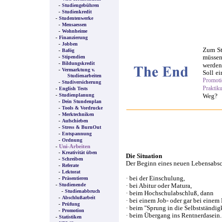
-
Studiengebühren
-
Studienkredit
-
Studentenwerke
-
Mensaessen
-
Wohnheime
-
Finanzierung
-
Jobben
Zum St
-
Bafög
-
müss
Stipendien
-
Bildungskredit
werden
-
Vermarktung v.
Soll ei
Studienarbeiten
Promoti
-
Studiversicherung
Praktik
-
English Tests
-
Studienplanung
Weg?
-
Dein Stundenplan
-
Tools & Vordrucke
-
Merktechniken
-
Aufschieben
-
Stress & BurnOut
-
Entspannung
-
Ordnung
-
Uni-Arbeiten
-
Kreativität üben
Die Situation
-
Schreiben
Der Beginn eines neuen Lebensabsch
-
Referate
-
Lektorat
· bei der Einschulung,
-
Präsentieren
-
Studienende
· bei Abitur oder Matura,
-
Studienabbruch
· beim Hochschulabschluß, dann
-
Abschlußarbeit
· bei einem Job- oder gar bei einem
-
Prüfung
· beim "Sprung in die Selbstständigk
-
Promotion
· beim Übergang ins Rentnerdasein.
-
Statistiken