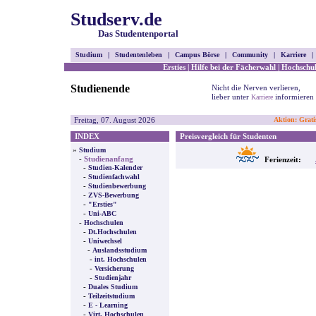
Studserv.de
Das Studentenportal
Studium
|
Studentenleben
|
Campus Börse
|
Community
|
Karriere
|
Ersties
|
Hilfe bei der Fächerwahl
|
Hochschul
Studienende
Nicht die Nerven verlieren,
lieber unter
informieren .
Karriere
Freitag, 07. August 2026
Aktion: Grati
INDEX
Preisvergleich für Studenten
»
Studium
-
Studienanfang
Ferienzeit:
-
Studien-Kalender
-
Studienfachwahl
-
Studienbewerbung
-
ZVS-Bewerbung
-
"Ersties"
-
Uni-ABC
-
Hochschulen
-
Dt.Hochschulen
-
Uniwechsel
-
Auslandsstudium
-
int. Hochschulen
-
Versicherung
-
Studienjahr
-
Duales Studium
-
Teilzeitstudium
-
E - Learning
-
Virt. Hochschulen