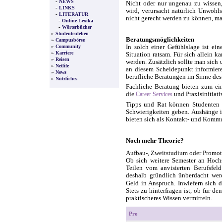
-
NEWS
Nicht oder nur ungenau zu wissen,
-
LINKS
wird, verursacht natürlich Unwohl
-
LITERATUR
nicht gerecht werden zu können, mac
-
Online-Lexika
-
Wörterbücher
»
Studentenleben
Beratungsmöglichkeiten
»
Campusbörse
»
In solch einer Gefühlslage ist ei
Community
»
Karriere
Situation ratsam. Für sich allein k
»
Reisen
werden. Zusätzlich sollte man sich
»
Netlife
an diesem Scheidepunkt informiere
»
News
berufliche Beratungen im Sinne des
»
Nützliches
Fachliche Beratung bieten zum ein
die
und Praxisinitiat
Career Services
Tipps und Rat können Studenten 
Schwierigkeiten geben. Aushänge 
bieten sich als Kontakt- und Kommu
Noch mehr Theorie?
Aufbau-, Zweitstudium oder Promo
Ob sich weitere Semester an Hoch
Teilen vom anvisierten Berufsfeld
deshalb gründlich ünberdacht we
Geld in Anspruch. Inwiefern sich d
Stets zu hinterfragen ist, ob für 
praktischeres Wissen vermitteln.
Pro