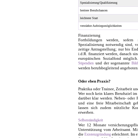
Spezialisierung/Qualifizierung
breitere Berufschancen
leichterer Start
verstärkte Aufstiegsmöglichkeiten
Finanzierung
Fortbildungen werden, sofern 
Spezialisierung notwendig sind, 
zeitige Antragstellung; nur bis E
i.d.R. finanziert werden, danach si
europäischen Sozialfond möglich
und der sogenannte
Stipendien
Bild
werden berufsbegleitend angeboten, 
Oder eben Praxis?
Praktika oder Trainee, Zeitarbeit un
Wer noch kein klares Berufsziel im 
darüber klar werden. Neben- oder 
und eine freie Mitarbeitschaft g
lassen sich zudem nützliche Kon
erwerben.
Selbstständigkeit
Wer 12 Monate versicherungspflic
Unterstützung vom Arbeitsamt. Mi
die
erleichtert. Im 
Existenzgründung