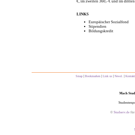
€, im zweiten 360,- € und im dritten
LINKS
Europäischer Sozialfond
Stipendien
Bildungskredit
|
|
|
|
Smap
Bookmarken
Link us
Newsl.
Kontakt
Mach Studs
Studentenpo
©
Studserv.de
für