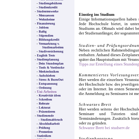
-
Studiengebühren
-
Studienkredit
-
Studentenwerke
Einstieg ins Studium
-
Mensaessen
Einige Informationsquellen haben 
-
Wohnheime
-
Jede Hochschule bietet, in unte
Finanzierung
-
Jobben
Studiums an. Oftmals wird dabei b
-
Bafög
der Studienanfänger, der sogeannte
-
Stipendien
-
Bildungskredit
-
Vermarktung v.
Studien- und Prüfungsordnu
Studienarbeiten
Neben rechtlichen Rahmenbdingunge
-
Studiversicherung
enthalten. Anhand dieses Zeitplane
-
English Tests
später das Hauptstudium mit Verans
-
Studienplanung
-
Dein Stundenplan
Tipps zur Erstellung eines Stunden
-
Tools & Vordrucke
-
Merktechniken
Kommentiertes Vorlesungsver
-
Aufschieben
Hier werden die einzelnen Veransta
-
Stress & BurnOut
-
Entspannung
der Hochschule bzw. des jeweiligen I
-
Ordnung
oder im Internet. Im ersten Semeste
-
Uni-Arbeiten
die Anmeldung zu Seminaren ist meis
-
Kreativität üben
-
Schreiben
-
Referate
Schwarzes Brett
-
Lektorat
Hier werden seitens der Hochschul
-
Präsentieren
Seminare und Tutorien sin
-
Studienende
Terminänderungen. Zusätzlich biete
-
Studienabbruch
oder zu gründen.
-
Abschlußarbeit
Schwarze Brett bei studserv.de
-
Prüfung
-
Promotion
-
Statistiken
Studienberatung