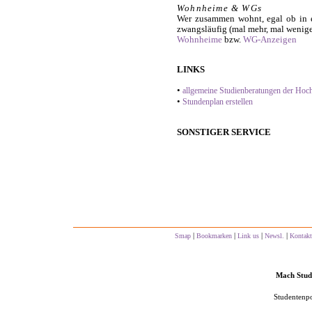
Wohnheime & WGs
Wer zusammen wohnt, egal ob in 
zwangsläufig (mal mehr, mal wenige
Wohnheime
bzw.
WG-Anzeigen
LINKS
•
allgemeine Studienberatungen der Hoc
•
Stundenplan erstellen
SONSTIGER SERVICE
|
|
|
|
Smap
Bookmarken
Link us
Newsl.
Kontakt
Mach Studs
Studentenpo