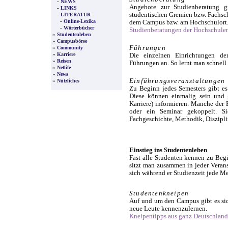
-
NEWS
Angebote zur Studienberatung g
-
LINKS
studentischen Gremien bzw. Fachscha
-
LITERATUR
-
Online-Lexika
dem Campus bzw. am Hochschulort
-
Wörterbücher
Studienberatungen der Hochschule
»
Studentenleben
»
Campusbörse
Führungen
»
Community
»
Karriere
Die einzelnen Einrichtungen de
»
Reisen
Führungen an. So lernt man schnell
»
Netlife
»
News
Einführungsveranstaltungen
»
Nützliches
Zu Beginn jedes Semesters gibt es 
Diese können einmalig sein und g
Karriere) informieren. Manche der 
oder ein Seminar gekoppelt. Si
Fachgeschichte, Methodik, Diszipli
Einstieg ins Studentenleben
Fast alle Studenten kennen zu Beg
sitzt man zusammen in jeder Verans
sich während er Studienzeit jede M
Studentenkneipen
Auf und um den Campus gibt es sic
neue Leute kennenzulernen.
Kneipentipps aus ganz Deutschland