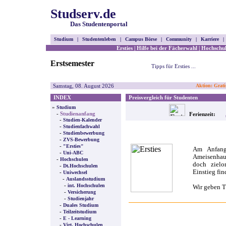
Studserv.de
Das Studentenportal
Studium
|
Studentenleben
|
Campus Börse
|
Community
|
Karriere
|
Ersties
|
Hilfe bei der Fächerwahl
|
Hochschul
Erstsemester
Tipps für Ersties ...
Samstag, 08. August 2026
Aktion: Grati
INDEX
Preisvergleich für Studenten
»
Studium
-
Studienanfang
Ferienzeit:
-
Studien-Kalender
-
Studienfachwahl
-
Studienbewerbung
-
ZVS-Bewerbung
-
"Ersties"
Am Anfang
-
Uni-ABC
Ameisenhauf
-
Hochschulen
doch zielo
-
Dt.Hochschulen
Einstieg fi
-
Uniwechsel
-
Auslandsstudium
-
int. Hochschulen
Wir geben T
-
Versicherung
-
Studienjahr
-
Duales Studium
-
Teilzeitstudium
-
E - Learning
-
Virt. Hochschulen