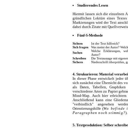
Studierendes Lesen
Hiermit lassen sich die einzelnen 
gründlichen Lektüre eines Textes 
Markierungen wird der Text anschl
dabei durch Zitate mit Quellverweis
Fünf-S-Methode
Sichten
Ist der Text hilfreich?
Sich fragen
Was meint der Autor? Welche
Welche Erklärungen, we
Suchen
Autor?
Schreiben
Die Textaussage mit eigene
Sichern
Niederschrift überprüfen, g
4. Strukurieren: Material verarbe
In dieser Phase entwickelt jeder 
sich zunächst eine Übersicht des v
als Daten, Tabellen, Graphiken 
verschiedene Arten zu Papier gebra
Mind-Map. Auch hier erleichtern 
Anschließend kann eine Gliederung
"verbindlich" angesehen wer
Orientierungshilfe (
Wo befinde i
Paragraphen noch stimmig?
).
5. Textproduktion: Selber schreib