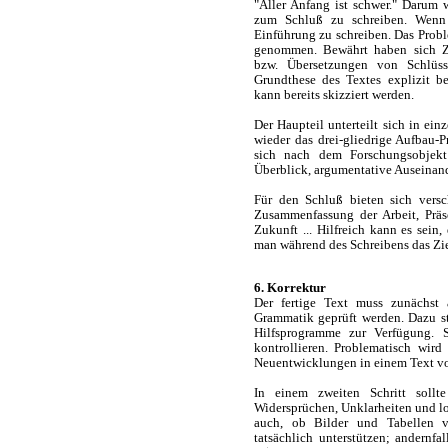
"Aller Anfang ist schwer." Darum 
zum Schluß zu schreiben. Wenn d
Einführung zu schreiben. Das Probl
genommen. Bewährt haben sich Zit
bzw. Übersetzungen von Schlüsse
Grundthese des Textes explizit b
kann bereits skizziert werden.
Der Haupteil unterteilt sich in ein
wieder das drei-gliedrige Aufbau-P
sich nach dem Forschungsobjekt:
Überblick, argumentative Auseinand
Für den Schluß bieten sich versc
Zusammenfassung der Arbeit, Präse
Zukunft ... Hilfreich kann es sein
man während des Schreibens das Zie
6. Korrektur
Der fertige Text muss zunächst
Grammatik geprüft werden. Dazu s
Hilfsprogramme zur Verfügung. S
kontrollieren. Problematisch wird
Neuentwicklungen in einem Text 
In einem zweiten Schritt sollt
Widersprüchen, Unklarheiten und lo
auch, ob Bilder und Tabellen v
tatsächlich unterstützen; andernfa