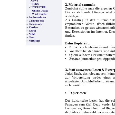
-
NEWS
-
LINKS
2. Material sammeln
-
LITERATUR
Zunächst sollte man die eigenen 
-
Online-Lexika
Die zu sichtende Literatur wird
-
Wörterbücher
widerlegen.
»
Studentenleben
Als Einstieg in den "Literatur-D
»
Campusbörse
empfohlenen Werke. (Fach-)Bibl
»
Community
»
Besonders zu geistes-wissenschaft
Karriere
»
Reisen
und Rezensionen im Internet. Die
»
Netlife
finden.
»
News
»
Nützliches
Beim Kopieren ...
Nur wirklich relevantes und inte
Vor allem bei den Innen- und Au
Quelle auf dem Deckblatt notiere
Zusätze (Anmerkungen, Appendix,
3. Stoff auswerten: Lesen & Exzer
Jedes Buch, das relevant sein könnte
zur Vorbereitung weder eines an
angelegten Abschlußarbeit, ratsam
sich bewährt ...
"Querlesen"
Das kursorische Lesen hat die sc
Passagen zum Ziel. Dazu werden kü
Langtexten, Broschüren und Bücher
der Index zur Auswahl der relevante