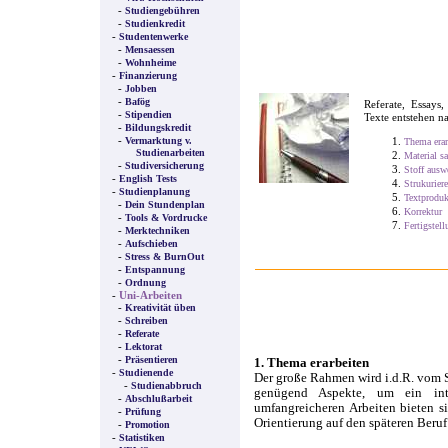
-
Studiengebühren
-
Studienkredit
-
Studentenwerke
-
Mensaessen
-
Wohnheime
-
Finanzierung
-
Jobben
-
Bafög
Referate, Essays,
-
Stipendien
Texte entstehen n
-
Bildungskredit
-
Vermarktung v.
Thema erar
Studienarbeiten
Material 
-
Studiversicherung
Stoff ausw
-
English Tests
Strukuriere
-
Studienplanung
Textproduk
-
Dein Stundenplan
Korrektur
-
Tools & Vordrucke
Fertigstel
-
Merktechniken
-
Aufschieben
-
Stress & BurnOut
-
Entspannung
-
Ordnung
-
Uni-Arbeiten
-
Kreativität üben
-
Schreiben
-
Referate
-
Lektorat
-
Präsentieren
1. Thema erarbeiten
-
Studienende
Der große Rahmen wird i.d.R. vom 
-
Studienabbruch
genügend Aspekte, um ein int
-
Abschlußarbeit
umfangreicheren Arbeiten bieten s
-
Prüfung
Orientierung auf den späteren Beruf
-
Promotion
-
Statistiken