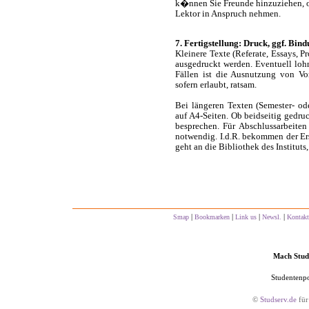
k�nnen Sie Freunde hinzuziehen, 
Lektor in Anspruch nehmen.
7. Fertigstellung: Druck, ggf. Bin
Kleinere Texte (Referate, Essays, 
ausgedruckt werden. Eventuell lohn
Fällen ist die Ausnutzung von Vo
sofern erlaubt, ratsam.
Bei längeren Texten (Semester- od
auf A4-Seiten. Ob beidseitig gedruc
besprechen. Für Abschlussarbeiten
notwendig. I.d.R. bekommen der Erst
geht an die Bibliothek des Instituts
|
|
|
|
Smap
Bookmarken
Link us
Newsl.
Kontakt
Mach Studs
Studentenpo
©
Studserv.de
für