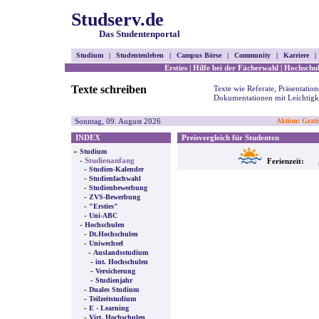
Studserv.de
Das Studentenportal
Studium
|
Studentenleben
|
Campus Börse
|
Community
|
Karriere
|
Ersties
|
Hilfe bei der Fächerwahl
|
Hochschul
Texte schreiben
Texte wie Referate, Präsentatio
Dokumentationen mit Leichtigke
Sonntag, 09. August 2026
Aktion: Grati
INDEX
Preisvergleich für Studenten
»
Studium
-
Studienanfang
Ferienzeit:
-
Studien-Kalender
-
Studienfachwahl
-
Studienbewerbung
-
ZVS-Bewerbung
-
"Ersties"
-
Uni-ABC
-
Hochschulen
-
Dt.Hochschulen
-
Uniwechsel
-
Auslandsstudium
-
int. Hochschulen
-
Versicherung
-
Studienjahr
-
Duales Studium
-
Teilzeitstudium
-
E - Learning
-
Virt. Hochschulen