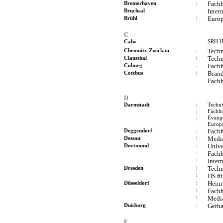
Bremerhaven
Fach
i
Bruchsal
Inter
Brühl
Europ
i
C
Calw
SRH H
Chemnitz-Zwickau
Techn
i
Clausthal
Techn
i
Coburg
Fach
i
Cottbus
Brand
i
Fachh
D
Darmstadt
Techni
i
Fachh
i
Evange
i
Europa
Deggendorf
Fach
i
Dessau
Medi
i
Dortmund
Unive
i
i
Fach
i
Inter
Dresden
Techn
i
i
HS fü
Düsseldorf
Heinr
i
i
Fach
i
Medi
Duisburg
Gerha
i
E