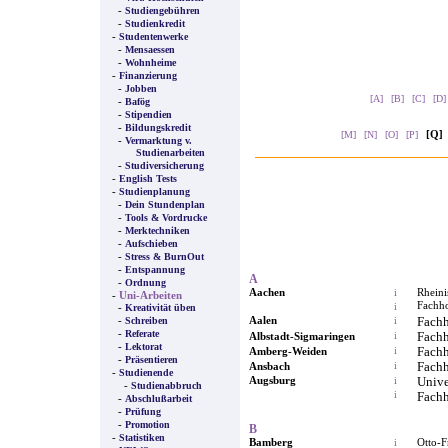
-
Studiengebühren
-
Studienkredit
-
Studentenwerke
-
Mensaessen
-
Wohnheime
-
Finanzierung
-
Jobben
[A]
[B]
[C]
[D]
-
Bafög
-
Stipendien
-
Bildungskredit
[Q]
[M]
[N]
[O]
[P]
-
Vermarktung v.
Studienarbeiten
-
Studiversicherung
-
English Tests
-
Studienplanung
-
Dein Stundenplan
-
Tools & Vordrucke
-
Merktechniken
-
Aufschieben
-
Stress & BurnOut
-
Entspannung
A
-
Ordnung
Aachen
Rheini
i
-
Uni-Arbeiten
Fachh
-
i
Kreativität üben
-
Aalen
Fach
Schreiben
i
-
Referate
Fach
Albstadt-Sigmaringen
i
-
Lektorat
Fach
Amberg-Weiden
i
-
Präsentieren
Fach
Ansbach
i
-
Studienende
Augsburg
Unive
i
-
Studienabbruch
i
Fach
-
Abschlußarbeit
-
Prüfung
-
Promotion
B
-
Statistiken
Bamberg
Otto-F
i