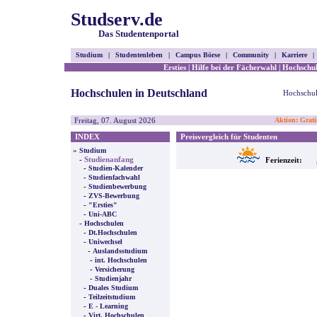
Studserv.de
Das Studentenportal
Studium
|
Studentenleben
|
Campus Börse
|
Community
|
Karriere
|
Ersties
|
Hilfe bei der Fächerwahl
|
Hochschul
Hochschulen in Deutschland
Hochschul
Freitag, 07. August 2026
Aktion: Grati
INDEX
Preisvergleich für Studenten
»
Studium
-
Studienanfang
Ferienzeit:
-
Studien-Kalender
-
Studienfachwahl
-
Studienbewerbung
-
ZVS-Bewerbung
-
"Ersties"
-
Uni-ABC
-
Hochschulen
-
Dt.Hochschulen
-
Uniwechsel
-
Auslandsstudium
-
int. Hochschulen
-
Versicherung
-
Studienjahr
-
Duales Studium
-
Teilzeitstudium
-
E - Learning
-
Virt. Hochschulen