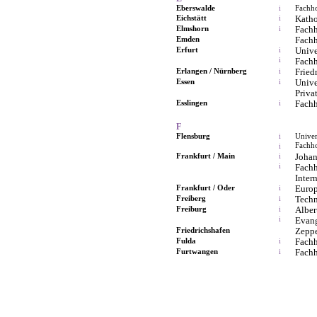
Eberswalde
Fachh
i
Eichstätt
Katho
i
Elmshorn
Fach
i
Emden
Fach
Erfurt
Unive
i
i
Fach
Erlangen / Nürnberg
Fried
i
Essen
Unive
i
Priva
Esslingen
Fach
i
F
Flensburg
Univer
i
Fachh
i
Frankfurt / Main
Johan
i
i
Fach
Inter
Frankfurt / Oder
Europ
i
Freiberg
Techn
i
Freiburg
Alber
i
i
Evang
Friedrichshafen
Zeppe
Fulda
Fach
i
Furtwangen
Fach
i