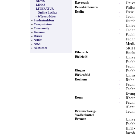
-
NEWS
Bayreuth
Unive
i
-
LINKS
Benediktbeuern
Philo
-
LITERATUR
Berlin
Freie
i
-
Online-Lexika
i
Techn
-
Wörterbücher
»
i
Studentenleben
Humbo
»
Campusbörse
i
Unive
»
Community
i
Techn
»
Karriere
i
Fachh
»
Reisen
i
Fachh
»
Netlife
i
Medi
»
News
»
SRH 
Nützliches
Biberach
Hochs
i
Bielefeld
Unive
i
i
Fach
Fachh
Bingen
Fach
i
Birkenfeld
Umwel
Bochum
Ruhr-
i
i
Fach
i
Techn
i
Evang
Bonn
Rhein
i
i
Fach
i
Alanu
Braunschweig-
Techn
i
Wolfenbüttel
Bremen
Unive
i
Fach
HFK -
Jacob