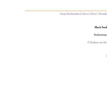
|
|
|
|
Smap
Bookmarken
Link us
Newsl.
Kontakt
Mach Studs
Studentenpo
©
Studserv.de
für