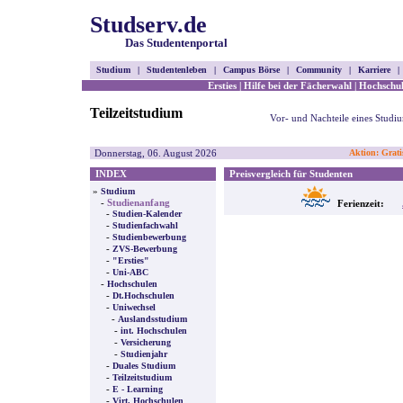
Studserv.de
Das Studentenportal
Studium
|
Studentenleben
|
Campus Börse
|
Community
|
Karriere
|
Ersties
|
Hilfe bei der Fächerwahl
|
Hochschul
Teilzeitstudium
Vor- und Nachteile eines Studium
Donnerstag, 06. August 2026
Aktion: Grati
INDEX
Preisvergleich für Studenten
»
Studium
-
Studienanfang
Ferienzeit:
-
Studien-Kalender
-
Studienfachwahl
-
Studienbewerbung
-
ZVS-Bewerbung
-
"Ersties"
-
Uni-ABC
-
Hochschulen
-
Dt.Hochschulen
-
Uniwechsel
-
Auslandsstudium
-
int. Hochschulen
-
Versicherung
-
Studienjahr
-
Duales Studium
-
Teilzeitstudium
-
E - Learning
-
Virt. Hochschulen