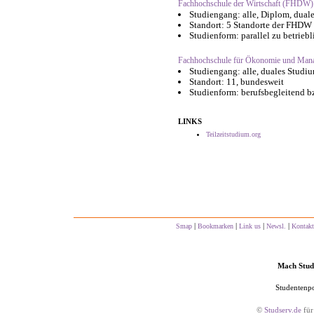
Fachhochschule der Wirtschaft (FHDW)
Studiengang: alle, Diplom, dual
Standort: 5 Standorte der FHDW
Studienform: parallel zu betrieb
Fachhochschule für Ökonomie und Ma
Studiengang: alle, duales Studi
Standort: 11, bundesweit
Studienform: berufsbegleitend b
LINKS
Teilzeitstudium.org
|
|
|
|
Smap
Bookmarken
Link us
Newsl.
Kontakt
Mach Studs
Studentenpo
©
Studserv.de
für