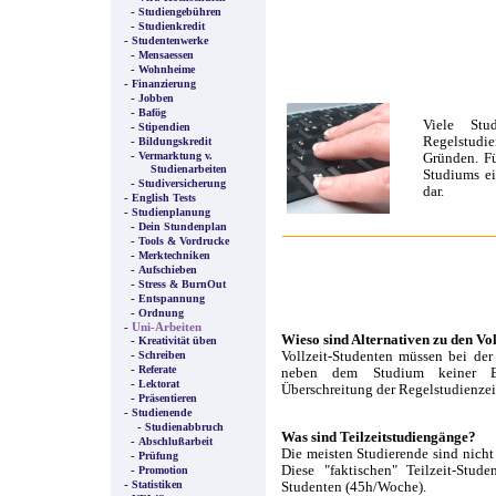
-
Studiengebühren
-
Studienkredit
-
Studentenwerke
-
Mensaessen
-
Wohnheime
-
Finanzierung
-
Jobben
-
Bafög
Viele Stu
-
Stipendien
Regelstudi
-
Bildungskredit
-
Vermarktung v.
Gründen. Fü
Studienarbeiten
Studiums ei
-
Studiversicherung
dar.
-
English Tests
-
Studienplanung
-
Dein Stundenplan
-
Tools & Vordrucke
-
Merktechniken
-
Aufschieben
-
Stress & BurnOut
-
Entspannung
-
Ordnung
-
Uni-Arbeiten
Wieso sind Alternativen zu den Vol
-
Kreativität üben
-
Vollzeit-Studenten müssen bei der 
Schreiben
-
Referate
neben dem Studium keiner Erw
-
Lektorat
Überschreitung der Regelstudienzei
-
Präsentieren
-
Studienende
-
Studienabbruch
Was sind Teilzeitstudiengänge?
-
Abschlußarbeit
Die meisten Studierende sind nicht 
-
Prüfung
Diese "faktischen" Teilzeit-Stude
-
Promotion
-
Statistiken
Studenten (45h/Woche).