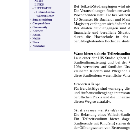
-
NEWS
-
LINKS
Bei Teilzeit-Studiengängen wird nic
-
LITERATUR
Die Veranstaltungen finden entweder
-
Online-Lexika
Wochenenden statt. Die bei Vollzeit
-
Wörterbücher
10 Semester für Bachelor und Mast
»
Studentenleben
»
Magister) verlängern sich dadurch n
Campusbörse
»
Community
Bei dualen Studiengängen und de
»
Karriere
finanzielle und berufliche Situat
»
Reisen
durch die Hochschule in das 
»
Netlife
berufsbegleitenden Hochschulstudi
»
News
»
Nützliches
Wann bietet sich ein Teilzeitstudi
Laut einer der HIS-Studie geben 1
Studienfinanzierung und bei der V
10% verweisen auf familiäre Urs
kleineren Kindern und Pflegende s
diese Studienform wesentliche Vorte
Erwerbstätige
Für Berufstätige sind vorrangig d
und Aufbaustudiengänge interessant
beruflichen Praxis und die Finanz
diesen Weg so attraktiv.
Studierende mit Kind(ern)
Die Belastung eines Vollzeit-Studi
Ein Teilzeitstudium bietet dag
Studierende mit Kind(ern) stehen d
der Öffnungszeiten von Betreuungs