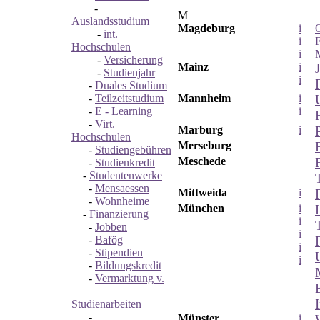
-
M
Auslandsstudium
Magdeburg
i
O
-
int.
i
Hochschulen
i
-
Versicherung
Mainz
i
-
Studienjahr
i
-
Duales Studium
-
Teilzeitstudium
Mannheim
i
-
E - Learning
i
-
Virt.
Marburg
i
Hochschulen
Merseburg
-
Studiengebühren
Meschede
-
Studienkredit
-
Studentenwerke
-
Mensaessen
Mittweida
i
-
Wohnheime
München
i
-
Finanzierung
i
-
Jobben
i
-
Bafög
i
-
Stipendien
i
-
Bildungskredit
-
Vermarktung v.
Studienarbeiten
-
Münster
i