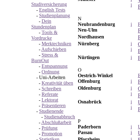
Studiversicherung
i
-
English Tests
-
Studienplanung
N
-
Dein
Neubrandenburg
i
Stundenplan
Neu-Ulm
-
Tools &
Nordhausen
Vordrucke
-
Merktechniken
Nürnberg
i
-
Aufschieben
i
-
Stress &
Nürtingen
i
BurnOut
-
Entspannung
O
-
Ordnung
Oestrich-Winkel
-
Uni-Arbeiten
Offenburg
i
-
Kreativität üben
Oldenburg
i
-
Schreiben
i
-
Referate
-
Lektorat
Osnabrück
i
-
Präsentieren
i
-
Studienende
-
Studienabbruch
P
-
Abschlußarbeit
Paderborn
i
U
-
Prüfung
Passau
i
-
Promotion
-
Statistiken
Pforzheim
i