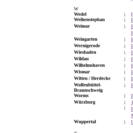
W
Wedel
i
Weihenstephan
i
Weimar
i
Weingarten
i
Wernigerode
i
Wiesbaden
i
Wildau
i
Wilhelmshaven
i
Wismar
i
Witten / Herdecke
i
Wolfenbüttel-
i
Braunschweig
Worms
i
Würzburg
i
i
Wuppertal
i