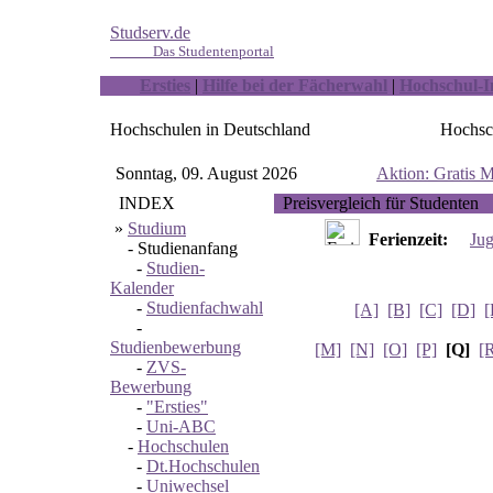
Studserv.de
Das Studentenportal
Ersties
|
Hilfe bei der Fächerwahl
|
Hochschul-I
Hochschulen in Deutschland
Hochsc
Sonntag, 09. August 2026
Aktion: Gratis M
INDEX
Preisvergleich für Studenten
»
Studium
Ferienzeit:
Ju
-
Studienanfang
-
Studien-
Kalender
-
Studienfachwahl
[A]
[B]
[C]
[D]
[
-
Studienbewerbung
[M]
[N]
[O]
[P]
[Q]
[
-
ZVS-
Bewerbung
-
"Ersties"
-
Uni-ABC
-
Hochschulen
-
Dt.Hochschulen
-
Uniwechsel