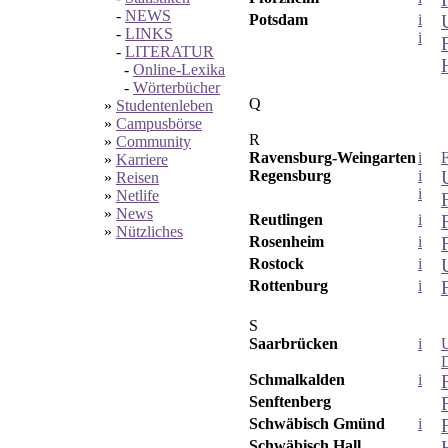
-
NEWS
Potsdam
i
-
LINKS
i
-
LITERATUR
-
Online-Lexika
-
Wörterbücher
Q
»
Studentenleben
»
Campusbörse
R
»
Community
Ravensburg-Weingarten
i
»
Karriere
Regensburg
i
»
Reisen
i
»
Netlife
»
News
Reutlingen
i
»
Nützliches
Rosenheim
i
Rostock
i
Rottenburg
i
S
Saarbrücken
i
U
Schmalkalden
i
Senftenberg
Schwäbisch Gmünd
i
Schwäbisch Hall