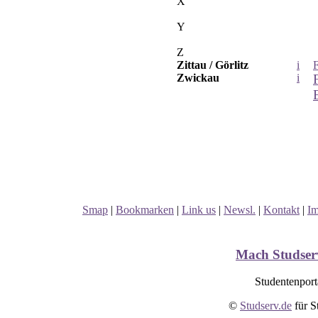
X
Y
Z
Zittau / Görlitz
i
Zwickau
i
Smap
|
Bookmarken
|
Link us
|
Newsl.
|
Kontakt
|
I
Mach Studserv
Studentenport
©
Studserv.de
für S