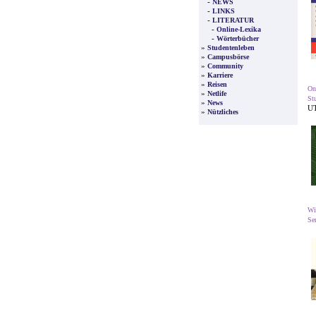
-
NEWS
-
LINKS
-
LITERATUR
-
Online-Lexika
-
Wörterbücher
»
Studentenleben
»
Campusbörse
»
Community
»
Karriere
»
Reisen
On
»
Netlife
St
»
News
UT
»
Nützliches
Wi
Se