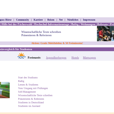
pus Börse
|
Community
|
Karriere
|
Reisen
|
Net
|
Nützliches
|
Impressum
|
Hilfe bei der Fächerwahl
|
Hochschul-Informationstage
|
Bafög
|
Wohnungen
|
Referate
|
Pr
Wissenschaftliche Texte schreiben
Präsentieren & Referieren
Aktion: Gratis Mobiltelefon & 50 Freiminuten!
isvergleich für Studenten
Ferienzeit:
Jugendherbergen
Hotels
Mietwagen
Start des Studiums
Bafög
Lernen & Studieren
Vom Umgang mit Prüfungen
Self-Management
Wissenschaftliche Texte schreiben
Präsentieren & Referieren
Studieren in Deutschland
Studieren im Ausland