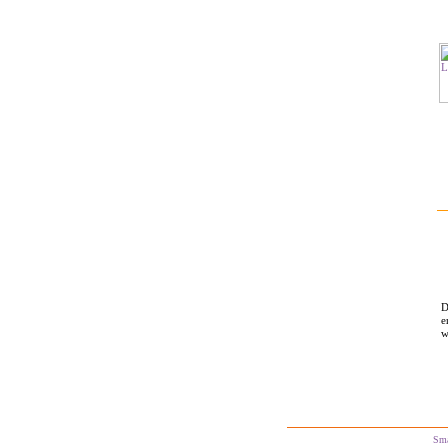
D
e
w
Sm