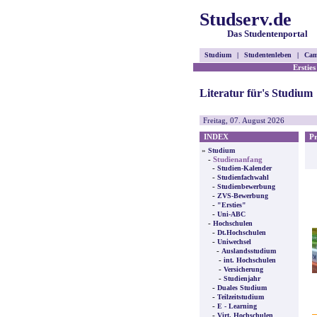
Studserv.de
Das Studentenportal
Studium
|
Studentenleben
|
Cam
Ersties
Literatur für's Studium
Freitag, 07. August 2026
INDEX
Pre
»
Studium
-
Studienanfang
-
Studien-Kalender
-
Studienfachwahl
-
Studienbewerbung
-
ZVS-Bewerbung
-
"Ersties"
-
Uni-ABC
-
Hochschulen
-
Dt.Hochschulen
-
Uniwechsel
-
Auslandsstudium
-
int. Hochschulen
-
Versicherung
-
Studienjahr
-
Duales Studium
-
Teilzeitstudium
-
E - Learning
-
Virt. Hochschulen