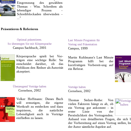
Eingrenzung des gewählten
Themas - Wiss. Schreiben als
lebendiger Prozess -
Schreibblockaden überwinden -
..."
Präsentieren & Referieren
Optimal präsentieren.
Last Minute Programm für
So überzeugen Sie mit Körpersprache
Vortrag und Präsentation
Campus Sachbuch, 2001
Campus, 1999
Körpersprache spielt bei Vor­
Martin Kuhlmann's Last Minute
trägen eine wichtige Rolle: Sie
Programm hilft bei der
entscheidet darüber, ob das
kurzfrsitigen Vorbereit-ung auf
Publikum den Redner als Autorität
ein Referat.
akzeptiert.
Überzeugend Vorträge halten
Vorträge halten
Cornelson, 2002
Cornelson, 2002
Volker Hoffmann: Dieses Buch
Thomas Stelzer-Rothe: Von
will ermutigen, die eige­ne
vielen Faktoren hängt es ab, ob
Wortkraft zu entdecken und dazu
ein Vortrag gut ankommt - in
inspirieren, die natürliche
erster Linie von der
Lebendigkeit auch in Vorträge
Persönlichkeit des Vortragenden.
einfließen zu lassen.
Anhand von detaillierten Fragen, die sich b
der Vorbereitung auf einen Vortrag stellen, lis
der Autor sämtliche Aspekte auf.