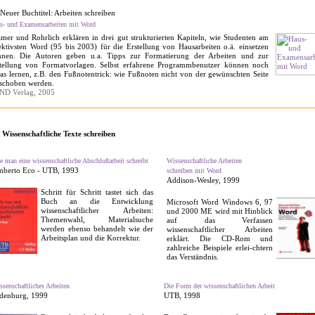
s- und Examensarbeiten mit Word
mer und Rohrlich erklär­en in drei gut strukturierten Kapiteln, wie Studenten am
ektivsten Word (95 bis 2003) für die Erstellung von Hausarbeiten o.ä. einsetzen
nnen. Die Autoren geben u.a. Tipps zur Formatierung der Arbeiten und zur
tellung von Formatvorlagen. Selbst erfahrene Programmbenutzer können noch
as lernen, z.B. den Fußnotentrick: wie Fußnoten nicht von der gewünschten Seite
schoben werden.
ND Verlag, 2005
Wissenschaftliche Texte schreiben
e man eine wissenschaftliche Abschlußarbeit schreibt
Wissenschaftliche Arbeiten
berto Eco - UTB, 1993
schreiben mit Word
Addison-Wesley, 1999
Schritt für Schritt tastet sich das
Buch an die Entwicklung
Microsoft Word Windows 6, 97
wissenschaftlicher Arbeiten:
und 2000 ME wird mit Hinblick
Themenwahl, Materialsuche
auf das Verfassen
werden ebenso behandelt wie der
wissenschaftlicher Arbeiten
Arbeitsplan und die Korrektur.
erklärt. Die CD-Rom und
zahlreiche Beispiele erlei-chtern
das Verständnis.
ssenschaftliches Arbeiten
Die Form der wissenschaftlichen Arbeit
denburg, 1999
UTB, 1998