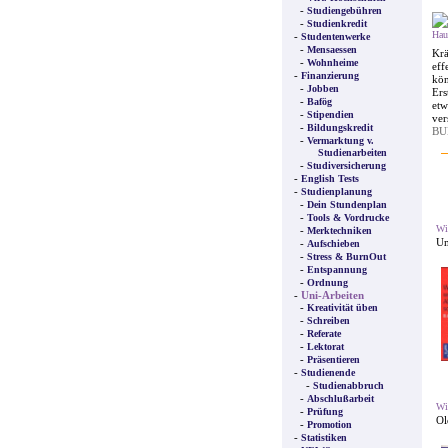
-
Studiengebühren
-
Studienkredit
Hau
-
Studentenwerke
-
Mensaessen
Krä
-
Wohnheime
eff
-
Finanzierung
kö
-
Jobben
Ers
-
Bafög
etw
-
Stipendien
ver
-
Bildungskredit
BU
-
Vermarktung v.
Studienarbeiten
-
Studiversicherung
-
English Tests
-
Studienplanung
-
Dein Stundenplan
-
Tools & Vordrucke
Wi
-
Merktechniken
Um
-
Aufschieben
-
Stress & BurnOut
-
Entspannung
-
Ordnung
-
Uni-Arbeiten
-
Kreativität üben
-
Schreiben
-
Referate
-
Lektorat
-
Präsentieren
-
Studienende
-
Studienabbruch
-
Abschlußarbeit
Wi
-
Prüfung
Ol
-
Promotion
-
Statistiken