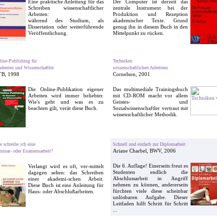
Eine praktische Anleitung für das
Der Computer ist derzeit das
Schreiben wissen­schaftlicher
zentrale Instrument bei der
Arbeiten:
Produktion und Rezeption
während des Studium, als
akademischer Texte. Grund
Dissertation oder weiter­führende
genug ihn in diesem Buch in den
Veröffentlichung.
Mittelpunkt zu rücken.
line-Publishing für
Techniken
udenten und Wissenschaftler
wissenschaftlichen Arbeitens
B, 1998
Cornelson, 2001
Die Online-Publikation ei­gener
Das multimediale Trainings­buch
Arbeiten wird immer beliebter.
mit CD-ROM macht vor allem
Wie's geht und was es zu
Geistes- und
beachten gilt, verät diese Buch.
Sozialwissenschaftler ver­traut mit
wissenschaftlicher Methodik.
e schreibe ich eine
Schnell und einfach zur Diplomarbeit
Ariane Charbel, BWV, 2006
minar- oder Examensarbeit?
Die 6. Auflage! Einerseits freut es
Verlangt wird es oft, ver-mittelt
Studenten endlich die
dagegen selten: das Schreiben
Abschlussarbeit in An­griff
einer akademi-schen Arbeit.
nehmen zu können, andererseits
Diese Buch ist eine Anleitung für
fürchten viele diese scheinbar
Haus- oder Abschlußarbeiten.
unlösbaren Aufgabe. Dieser
Leitfaden hilft Schritt für Schritt
...