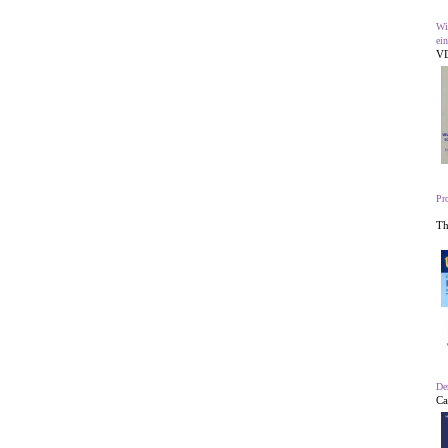
Wi
ein
V
Pr
Th
De
Ca