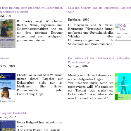
e finde ich einen guten und schnellen Doktorvater an
Geld fürs Studium und die Doktorarbeit. Wer förd
er deutschen Universität?
was?
DM, 2001
Eichborn, 1999
R. Baring zeigt Wirtschafts-,
Rechts-, Natur-, Ingenieur- und
D. Herrmann und A. Verse-
Geisteswissenschaftlern wie sie
Herrmanns "Neuausgabe bringt
mit dem richtigen Betreuer
umfassend und über­sichtlich alles
schnell und auch erfolgreich
Wichtige über
promovieren können.
Förderungsprogramme für
Studierende und Promo­vierende."
omotion
Die Doktorarbeit: Vom Start zum Ziel. Leit(d)faden 
Promotionswillige
ieme, 2001
Springer, 2002
Christel Weiss und Axel W. Bauer
Messing und Huber be­fassen sich
richten diesen Rat­geber zur
u.a. mit folgenden Fragen:
Doktorarbeit nicht nur an
Wer finanziert mich, wenn ich
Mediziner. Hier finden
promovieren will? Wie finde ich
Promovierende jeder
ein Thema? Was macht ein
Fachrichtung Tipps.
Doktorvater? Wie überwindet
man Frust und Selbstzweifel?
r Weg zum Doktortitel
mpus, 2002
Helga Knigge-Illner schreibt u.a.
über:
"Die ersten Phasen des Projekts -